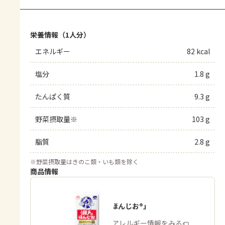
栄養情報（1人分）
エネルギー
82 kcal
塩分
1.8 g
たんぱく質
9.3 g
野菜摂取量※
103 g
脂質
2.8 g
※
野菜摂取量はきのこ類・いも類を除く
商品情報
「瀬戸のほんじお®」
商品・アレルギー情報をみる