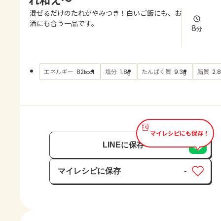
よくあるお問い合わせ
混ぜるだけのたれがやみつき！白いご飯にも、お
酒にも合う一品です。
8
分
お買い物
AJINOMOTO PARK とは
エネルギー
塩分
たんぱく質
脂質
82
1.8
9.3
2.8
kcal
g
g
マイレシピにも保存！
LINEに保存
マイレシピに保存
-
保存済み