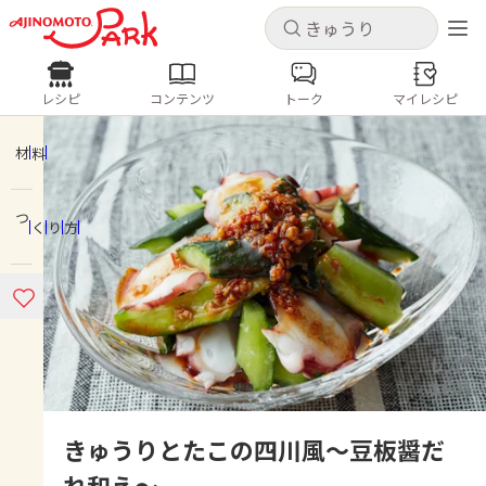
キャンセル
キャンセル
レシピ
コンテンツ
トーク
マイレシピ
レシピ
コンテンツ
ログインするとレシピを保存できます
ログイン
新規登録
材料
人気の食材・レシピ
つくり方
ホーム
きゅうり
なす
トマト
とうもろこし
ピーマン
みょうが
ゴーヤ
コンテンツ
レシピ
トーク
きゅうりとたこの四川風～豆板醤だ
れ和え～