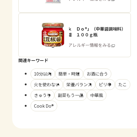
「Ｃｏｏｋ Ｄｏ®」（中華醤調味料）
熟成豆板醤 １００ｇ瓶
商品・アレルギー情報をみる
関連キーワード
10分以内
簡単・時短
お酒に合う
火を使わない
栄養バランス
ピリ辛
たこ
きゅうり
副菜もう一品
中華風
Cook Do®