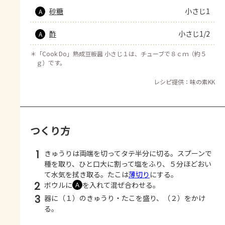
砂糖
小さじ1
A
酢
小さじ1/2
A
＊
「Cook Do」熟成豆板醤 小さじ１は、チューブで８ｃｍ（約５
ｇ）です。
レシピ提供：味の素KK
つくり方
1
きゅうりは両端を切ってタテ半分に切る。スプーンで
種を取り、ひと口大に割って塩をふり、５分ほどおい
て水気を拭き取る。たこは
薄切り
にする。
2
ボウルに
を入れて混ぜ合わせる。
Ａ
3
器に（１）のきゅうり・たこを盛り、（２）をかけ
る。