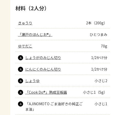
材料（2人分）
きゅうり
2本（200g）
「瀬戸のほんじお®」
ひとつまみ
ゆでだこ
70g
しょうがのみじん切り
1/2かけ分
A
にんにくのみじん切り
1/2かけ分
A
しょうゆ
小さじ2
A
「Cook Do®」熟成豆板醤
小さじ1（5g）
A
「AJINOMOTO ごま油好きの純正ご
小さじ1
A
ま油」