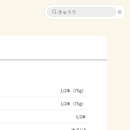
キャンセル
キャンセル
シピ
コンテンツ
ログインするとレシピを保存できます
ログイン
新規登録
レシピ
ホーム
なす
トマト
とうもろこし
ピーマン
みょうが
1/2本（75g）
コンテンツ
1/2本（75g）
レシピ
1/2本
トーク
大さじ4