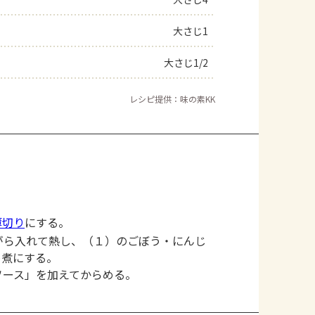
よくあるお問い合わせ
大さじ1
大さじ1/2
お買い物
レシピ提供：味の素KK
AJINOMOTO PARK とは
薄切り
にする。
がら入れて熱し、（１）のごぼう・にんじ
め煮にする。
ソース」を加えてからめる。