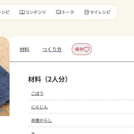
レシピ
コンテンツ
トーク
マイレシピ
レ
材料
つくり方
保存
人気の食材・
材料（2人分）
きゅうり
ゴーヤ
ごぼう
にんじん
赤唐がらし
水