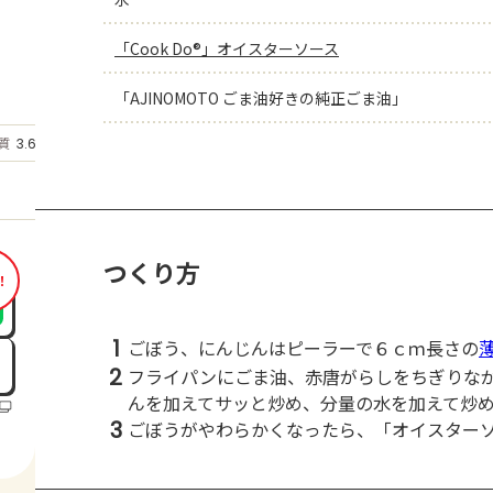
「Cook Do®」オイスターソース
「AJINOMOTO ごま油好きの純正ごま油」
もっと見る
質
3.6
g
つくり方
！
1
ごぼう、にんじんはピーラーで６ｃｍ長さの
2
フライパンにごま油、赤唐がらしをちぎりな
んを加えてサッと炒め、分量の水を加えて炒
3
ごぼうがやわらかくなったら、「オイスター