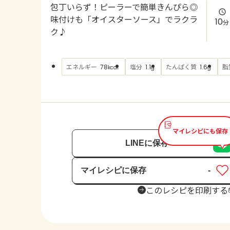
包丁いらず！ピーラーで簡単きんぴら◎
味付けも「オイスターソース」でラクラ
10
分
ク♪
エネルギー
塩分
たんぱく質
脂
78
1.1
1.6
kcal
g
g
マイレシピにも保存
LINEに保存
マイレシピに保存
-
保存済み
このレシピを印刷する