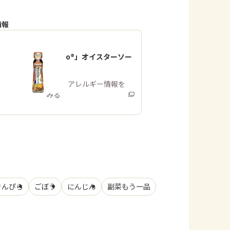
情報
「Cook Do®」オイスターソー
ス
商品・アレルギー情報を
みる
きんぴら
ごぼう
にんじん
副菜もう一品