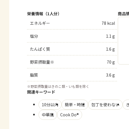
栄養情報（1人分）
商品
エネルギー
78 kcal
塩分
1.1 g
たんぱく質
1.6 g
野菜摂取量※
70 g
脂質
3.6 g
※
野菜摂取量はきのこ類・いも類を除く
関連キーワード
10分以内
簡単・時短
包丁を使わない
中華風
Cook Do®