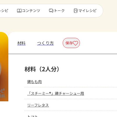
レシピ
コンテンツ
トーク
マイレシピ
レ
材料
つくり方
保存
人気の食材・
材料（2人分）
きゅうり
ゴーヤ
鶏もも肉
「スチーミー®」鶏チャーシュー用
リーフレタス
トマト