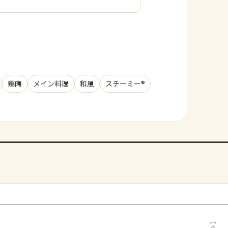
鶏肉
メイン料理
和風
スチーミー®