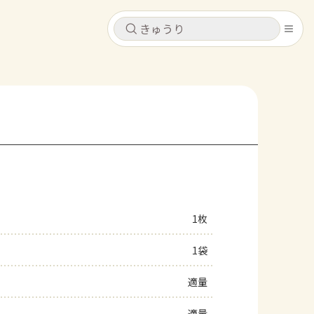
キャンセル
キャンセル
シピ
コンテンツ
ログインするとレシピを保存できます
ログイン
新規登録
レシピ
ホーム
なす
トマト
とうもろこし
ピーマン
みょうが
1枚
コンテンツ
1袋
レシピ
適量
トーク
適量