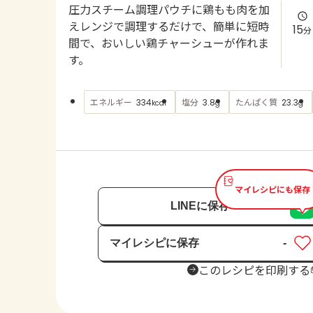
圧力スチーム調理パウチに鶏もも肉を加
えレンジで調理するだけで、簡単に短時
15
分
間で、おいしい鶏チャーシューが作れま
す。
エネルギー
塩分
たんぱく質
334
3.8
23.3
kcal
g
g
マイレシピにも保存
LINEに保存
マイレシピに保存
-
保存済み
このレシピを印刷する