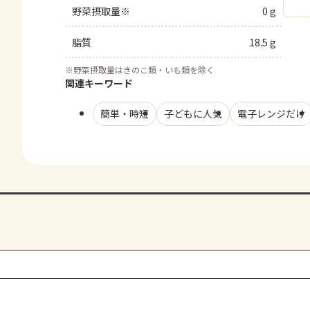
野菜摂取量※
0 g
脂質
18.5 g
※
野菜摂取量はきのこ類・いも類を除く
関連キーワード
簡単・時短
子どもに人気
電子レンジだけ