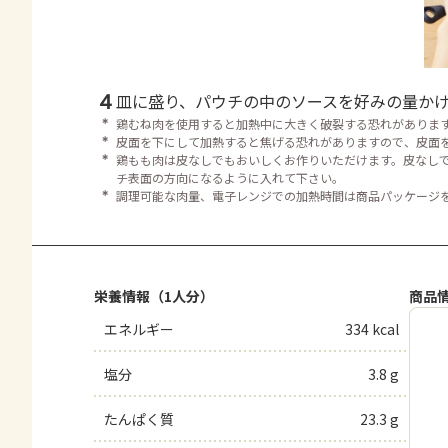
4
皿に盛り、パウチの中のソースを好みの量か
＊
鶏むね肉を使用すると加熱中に大きく破裂する恐れがありま
＊
皮面を下にして加熱すると焦げる恐れがありますので、皮面
＊
鶏もも肉は皮なしでもおいしくお作りいただけます。皮なし
チ表面の方向になるように入れて下さい。
＊
調理可能な肉量、電子レンジでの加熱時間は商品パッケージ
栄養情報（1人分）
商品
エネルギー
334 kcal
塩分
3.8 g
たんぱく質
23.3 g