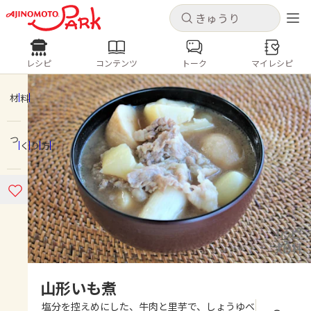
キャンセル
キャンセル
レシピ
コンテンツ
トーク
マイレシピ
レシピ
コンテンツ
ログインするとレシピを保存できます
ログイン
新規登録
材料
人気の食材・レシピ
つくり方
ホーム
きゅうり
なす
トマト
とうもろこし
ピーマン
みょうが
ゴーヤ
コンテンツ
レシピ
トーク
山形いも煮
塩分を控えめにした、牛肉と里芋で、しょうゆベ