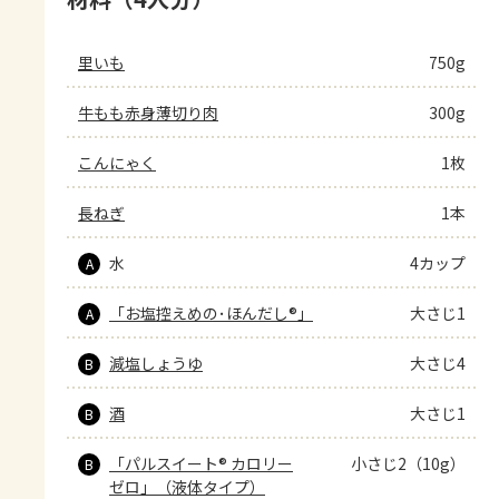
里いも
750g
牛もも赤身薄切り肉
300g
こんにゃく
1枚
長ねぎ
1本
水
4カップ
A
「お塩控えめの･ほんだし®」
大さじ1
A
減塩しょうゆ
大さじ4
B
酒
大さじ1
B
「パルスイート® カロリー
小さじ2（10g）
B
ゼロ」（液体タイプ）