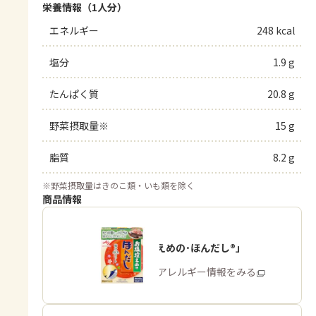
栄養情報（1人分）
エネルギー
248 kcal
塩分
1.9 g
たんぱく質
20.8 g
野菜摂取量※
15 g
脂質
8.2 g
※
野菜摂取量はきのこ類・いも類を除く
商品情報
「お塩控えめの･ほんだし®」
商品・アレルギー情報をみる