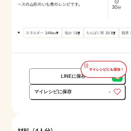
よくあるお問い合わせ
ースの山形のいも煮のレシピです。
30
分
お買い物
エネルギー
塩分
たんぱく質
脂質
248
1.9
20.8
kcal
g
g
AJINOMOTO PARK とは
マイレシピにも保存！
LINEに保存
マイレシピに保存
-
保存済み
材料（4人分）