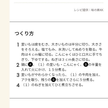
レシピ提供：味の素KK
つくり方
1
里いもは皮をむき、大きいものは半分に切り、大きさ
をそろえる。塩でもみ、水洗いしてぬめりを取る。牛
肉は４ｃｍ幅に切る。こんにゃくはひと口大に手でち
ぎり、下ゆでする。ねぎは３ｃｍ長さに切る。
2
鍋に
、（１）の里いも・こんにゃく、
の半量を
Ａ
Ｂ
入れて火にかけ、１５分煮る。
3
里いもがやわらかくなったら、（１）の牛肉を加え、
アクを取り、残りの
を加えてさらに５分煮る。
Ｂ
4
（１）のねぎを加えてひと煮立ちさせる。