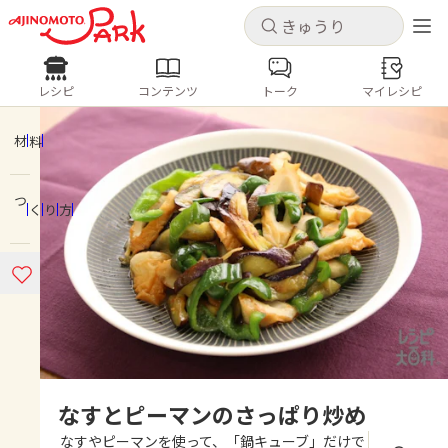
キャンセル
キャンセル
レシピ
コンテンツ
トーク
マイレシピ
レシピ
コンテンツ
ログインするとレシピを保存できます
ログイン
新規登録
材料
人気の食材・レシピ
つくり方
ホーム
きゅうり
なす
トマト
とうもろこし
ピーマン
みょうが
ゴーヤ
コンテンツ
レシピ
トーク
なすとピーマンのさっぱり炒め
なすやピーマンを使って、「鍋キューブ」だけで