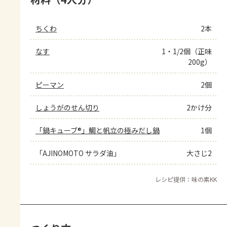
ちくわ
2本
なす
1・1/2個（正味
200g）
ピーマン
2個
しょうがのせん切り
2かけ分
「鍋キューブ®」鯛と帆立の極みだし鍋
1個
「AJINOMOTO サラダ油」
大さじ2
レシピ提供：味の素KK