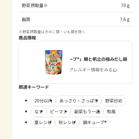
野菜摂取量※
70 g
脂質
7.6 g
※
野菜摂取量はきのこ類・いも類を除く
商品情報
「鍋キューブ®」鯛と帆立の極みだし鍋
商品・アレルギー情報をみる
関連キーワード
20分以内
あっさり・さっぱり
野菜炒め
なす
ピーマン
副菜もう一品
和風
夏レシピ
秋レシピ
鍋キューブ®