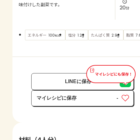
よくあるお問い合わせ
味付けした副菜です。
20
分
お買い物
エネルギー
塩分
たんぱく質
脂質
100
1.2
2.9
7.
kcal
g
g
AJINOMOTO PARK とは
マイレシピにも保存！
LINEに保存
マイレシピに保存
-
保存済み
材料（4人分）