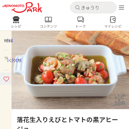
キャンセル
キャンセル
レシピ
コンテンツ
トーク
マイレシピ
レシピ
コンテンツ
ログインするとレシピを保存できます
ログイン
新規登録
材料
人気の食材・レシピ
つくり方
ホーム
きゅうり
なす
トマト
とうもろこし
ピーマン
みょうが
ゴーヤ
コンテンツ
レシピ
トーク
落花生入りえびとトマトの黒アヒー
ジョ