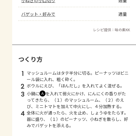
小ねぎの小口切り
適量
バゲット・好みで
適量
レシピ提供：味の素KK
つくり方
1
マッシュルームはタテ半分に切る。ピーナッツはビニ
ール袋に入れ、粗く砕く。
2
ボウルにえび、「ほんだし」を入れてよく混ぜる。
3
小鍋に
を入れて弱火にかけ、にんにくの香りがた
Ａ
ってきたら、（１）のマッシュルーム、（２）のえ
び、ミニトマトを加えて中火にし、４分加熱する。
4
全体に火が通ったら、火を止め、しょうゆをたらす。
器に盛り、（１）のピーナッツ、小ねぎを散らし、好
みでバゲットを添える。