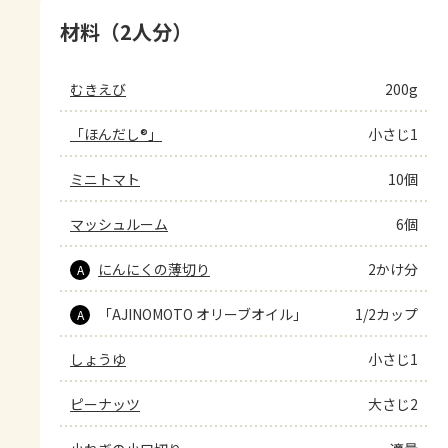
材料（2人分）
むきえび
200g
「ほんだし®」
小さじ1
ミニトマト
10個
マッシュルーム
6個
にんにくの薄切り
2かけ分
A
「AJINOMOTO オリーブオイル」
1/2カップ
A
しょうゆ
小さじ1
ピーナッツ
大さじ2