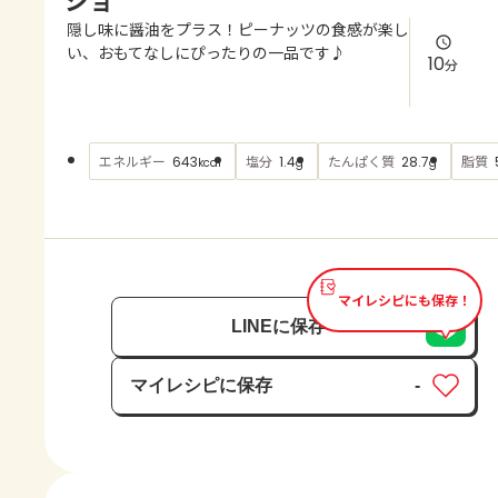
よくあるお問い合わせ
隠し味に醤油をプラス！ピーナッツの食感が楽し
い、おもてなしにぴったりの一品です♪
10
分
お買い物
AJINOMOTO PARK とは
エネルギー
塩分
たんぱく質
脂質
643
1.4
28.7
kcal
g
g
マイレシピにも保存！
LINEに保存
マイレシピに保存
-
保存済み