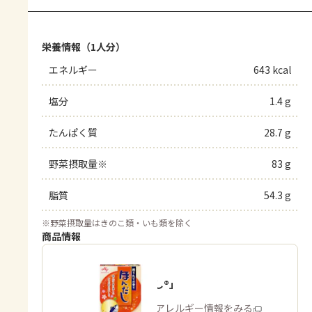
栄養情報（1人分）
エネルギー
643 kcal
塩分
1.4 g
たんぱく質
28.7 g
野菜摂取量※
83 g
脂質
54.3 g
※
野菜摂取量はきのこ類・いも類を除く
商品情報
「ほんだし®」
商品・アレルギー情報をみる