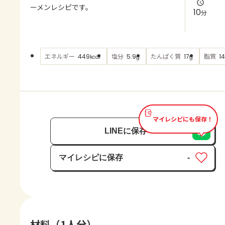
よくあるお問い合わせ
ーメンレシピです。
10
分
お買い物
エネルギー
塩分
たんぱく質
脂質
449
5.9
17
14
kcal
g
g
AJINOMOTO PARK とは
マイレシピにも保存！
LINEに保存
マイレシピに保存
-
保存済み
材料（1人分）