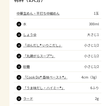
中華生めん・平打ち中細めん
1玉
水
300ml
A
しょうゆ
大さじ1
A
「ほんだし® いりこだし」
小さじ1/2
A
「丸鶏がらスープ™」
小さじ1/2
A
砂糖
小さじ1/2
A
「Cook Do® 香味ペースト®」
4cm（3g）
A
「うま味だし・ハイミー®」
6ふり
A
ラード
2g
A