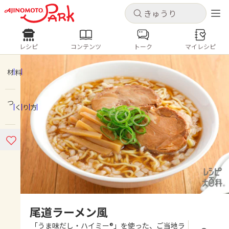
キャンセル
キャンセル
レシピ
コンテンツ
トーク
マイレシピ
レシピ
コンテンツ
ログインするとレシピを保存できます
ログイン
新規登録
材料
人気の食材・レシピ
つくり方
ホーム
きゅうり
なす
トマト
とうもろこし
ピーマン
みょうが
ゴーヤ
コンテンツ
レシピ
トーク
尾道ラーメン風
「うま味だし・ハイミー®」を使った、ご当地ラ