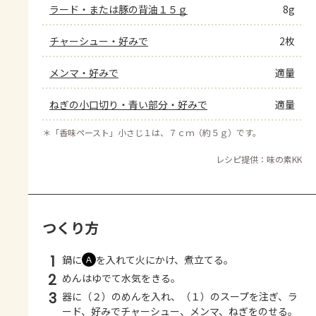
ラード・または豚の背油１５ｇ
8g
チャーシュー・好みで
2枚
メンマ・好みで
適量
ねぎの小口切り・青い部分・好みで
適量
＊
「香味ペースト」小さじ１は、７ｃｍ（約５ｇ）です。
レシピ提供：味の素KK
つくり方
1
鍋に
を入れて火にかけ、煮立てる。
Ａ
2
めんはゆでて水気をきる。
3
器に（２）のめんを入れ、（１）のスープを注ぎ、ラ
ード、好みでチャーシュー、メンマ、ねぎをのせる。