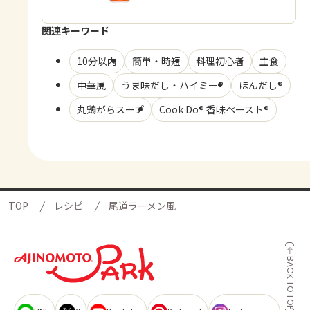
関連キーワード
10分以内
簡単・時短
料理初心者
主食
中華風
うま味だし・ハイミー®
ほんだし®
丸鶏がらスープ
Cook Do® 香味ペースト®
TOP
レシピ
尾道ラーメン風
BACK TO TOP