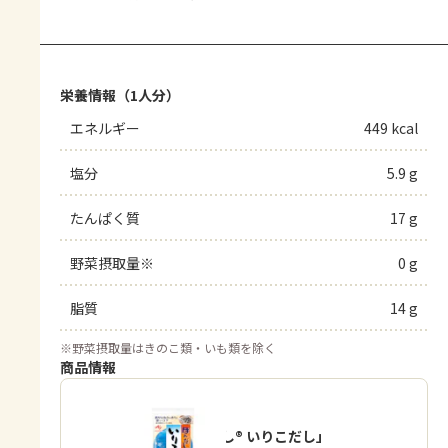
栄養情報（1人分）
エネルギー
449 kcal
塩分
5.9 g
たんぱく質
17 g
野菜摂取量※
0 g
脂質
14 g
※
野菜摂取量はきのこ類・いも類を除く
商品情報
「ほんだし® いりこだし」