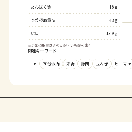
たんぱく質
18 g
野菜摂取量※
43 g
脂質
13.9 g
※
野菜摂取量はきのこ類・いも類を除く
関連キーワード
20分以内
節約
豚肉
玉ねぎ
ピーマン