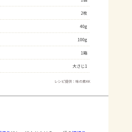
よくあるお問い合わせ
2枚
40g
お買い物
100g
AJINOMOTO PARK とは
1箱
大さじ1
レシピ提供：味の素KK