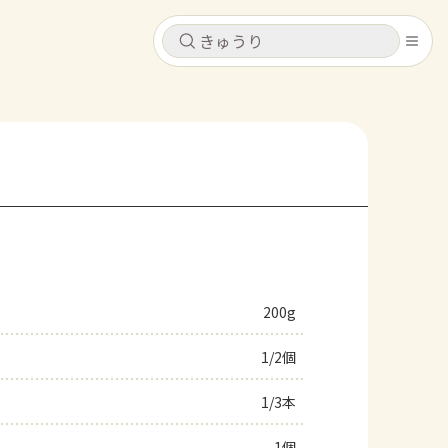
キャンセル
キャンセル
シピ
コンテンツ
ログインするとレシピを保存できます
ログイン
新規登録
レシピ
ホーム
なす
トマト
とうもろこし
ピーマン
みょうが
200g
コンテンツ
1/2個
レシピ
1/3本
トーク
1個