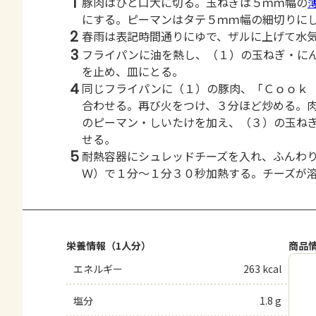
1
豚肉はひと口大に切る。玉ねぎは５ｍｍ幅の
にする。ピーマンはタテ５ｍｍ幅の細切りに
2
春雨は表記時間通りにゆで、ザルに上げて水
3
フライパンに油を熱し、（１）の玉ねぎ・に
を止め、皿にとる。
4
同じフライパンに（１）の豚肉、「Ｃｏｏｋ
合わせる。再び火をつけ、３分ほど炒める。
のピーマン・しいたけを加え、（３）の玉ね
せる。
5
耐熱容器にシュレッドチーズを入れ、ふんわ
Ｗ）で１分～１分３０秒加熱する。チーズが
栄養情報（1人分）
商品
エネルギー
263 kcal
塩分
1.8 g