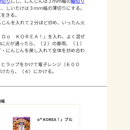
薄切り
にし、にんじんは３ｍｍ幅の
細切り
し、しいたけは３ｍｍ幅の薄切りにする。
気をきる。
んじんを入れて２分ほど炒め、いったん火
 Ｄｏ ＫＯＲＥＡ！」を入れ、よく混ぜ
肉に火が通ったら、（２）の春雨、（１）
ぎ・にんじんを戻し入れて全体を炒め合わ
りとラップをかけて電子レンジ（６００
溶けたら、（４）にかける。
情報
「Cook Do® KOREA！」プル
コギ用