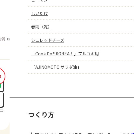
しいたけ
春雨（乾）
もっと見る
脂質
13.9
シュレッドチーズ
g
「Cook Do® KOREA！」プルコギ用
「AJINOMOTO サラダ油」
！
つくり方