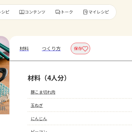
レシピ
コンテンツ
トーク
マイレシピ
レ
材料
つくり方
保存
人気の食材・
材料（4人分）
きゅうり
ゴーヤ
豚こま切れ肉
玉ねぎ
にんじん
ピーマン