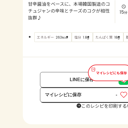
甘辛醤油をベースに、本場韓国製造のコ
チュジャンの辛味とチーズのコクが相性
15
分
抜群♪
エネルギー
塩分
たんぱく質
263
1.8
18
kcal
g
g
マイレシピにも保存
LINEに保存
マイレシピに保存
-
保存済み
このレシピを印刷する