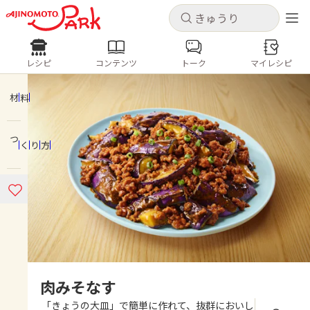
キャンセル
キャンセル
レシピ
コンテンツ
トーク
マイレシピ
レシピ
コンテンツ
ログインするとレシピを保存できます
ログイン
新規登録
材料
人気の食材・レシピ
つくり方
ホーム
きゅうり
なす
トマト
とうもろこし
ピーマン
みょうが
ゴーヤ
コンテンツ
レシピ
トーク
肉みそなす
「きょうの大皿」で簡単に作れて、抜群においし