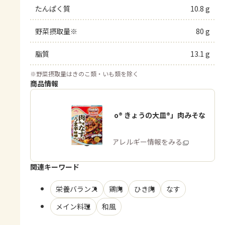
たんぱく質
10.8 g
野菜摂取量※
80 g
脂質
13.1 g
※
野菜摂取量はきのこ類・いも類を除く
商品情報
「Cook Do® きょうの大皿®」肉みそな
す用
商品・アレルギー情報をみる
関連キーワード
栄養バランス
鶏肉
ひき肉
なす
メイン料理
和風