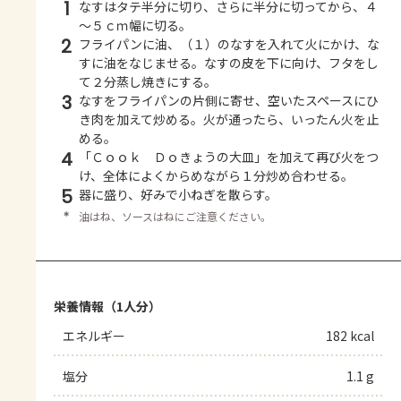
1
なすはタテ半分に切り、さらに半分に切ってから、４
～５ｃｍ幅に切る。
2
フライパンに油、（１）のなすを入れて火にかけ、な
すに油をなじませる。なすの皮を下に向け、フタをし
て２分蒸し焼きにする。
3
なすをフライパンの片側に寄せ、空いたスペースにひ
き肉を加えて炒める。火が通ったら、いったん火を止
める。
4
「Ｃｏｏｋ Ｄｏきょうの大皿」を加えて再び火をつ
け、全体によくからめながら１分炒め合わせる。
5
器に盛り、好みで小ねぎを散らす。
＊
油はね、ソースはねにご注意ください。
栄養情報（1人分）
エネルギー
182 kcal
塩分
1.1 g