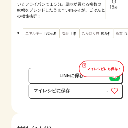
よくあるお問い合わせ
い☆フライパンで１５分。風味が異なる複数の
15
分
味噌をブレンドしたうま辛い肉みそが、ごはんと
の相性抜群！
お買い物
AJINOMOTO PARK とは
エネルギー
塩分
たんぱく質
脂質
182
1.1
10.8
13
kcal
g
g
マイレシピにも保存！
LINEに保存
マイレシピに保存
-
保存済み