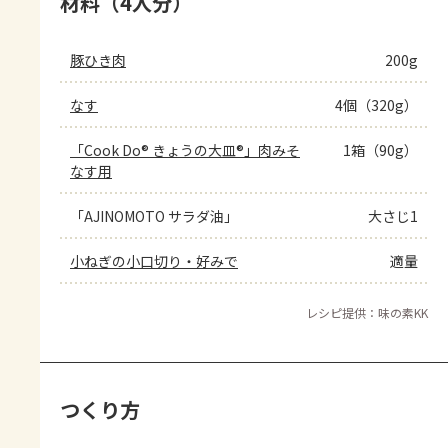
材料（4人分）
豚ひき肉
200g
なす
4個（320g）
「Cook Do® きょうの大皿®」肉みそ
1箱（90g）
なす用
「AJINOMOTO サラダ油」
大さじ1
小ねぎの小口切り・好みで
適量
レシピ提供：味の素KK
つくり方