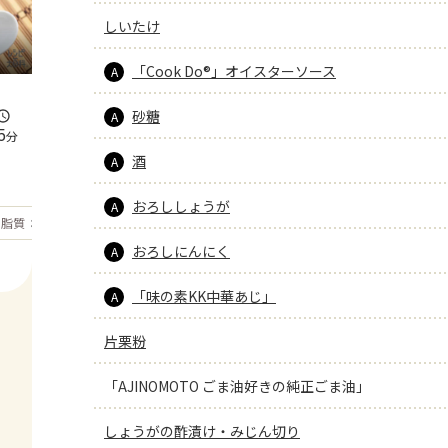
しいたけ
「Cook Do®」オイスターソース
A
砂糖
A
5
分
酒
A
おろししょうが
A
もっと見る
脂質
30.3
g
おろしにんにく
A
「味の素KK中華あじ」
A
片栗粉
「AJINOMOTO ごま油好きの純正ごま油」
しょうがの酢漬け・みじん切り