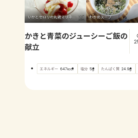
いかとセロリの丸鶏マリネ
わかめスープ
かきと青菜のジューシーご飯の
2
献立
エネルギー
塩分
たんぱく質
647
5
24.9
kcal
g
g