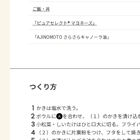
ご飯・丼
「ピュアセレクト® マヨネーズ」
「AJINOMOTO さらさらキャノーラ油」
つくり方
1
かきは塩水で洗う。
2
ボウルに
を合わせ、（１）のかきを漬け込
Ａ
3
小松菜・しいたけはひと口大に切る。フライ
4
（２）のかきに片栗粉をつけ、フタをして焼