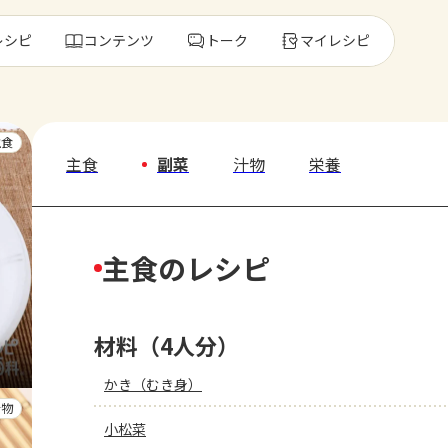
レシピ
コンテンツ
トーク
マイレシピ
レ
主食
主食
副菜
汁物
栄養
人気の食材・
主食のレシピ
きゅうり
ゴーヤ
材料（4人分）
かき（むき身）
汁物
小松菜