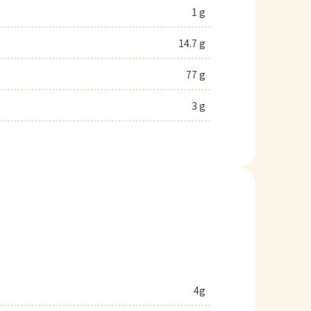
1 g
14.7 g
77 g
3 g
4g