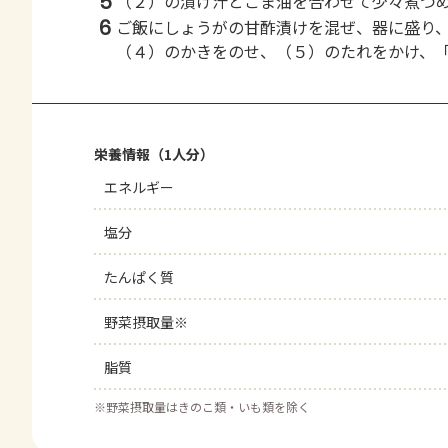
5
（２）の漬け汁とごま油を合わせて少々煮つ
6
ご飯にしょうがの甘酢漬けを混ぜ、器に盛り
（４）のかきをのせ、（５）のたれをかけ、
栄養情報（1人分）
エネルギー
塩分
たんぱく質
野菜摂取量※
脂質
※
野菜摂取量はきのこ類・いも類を除く