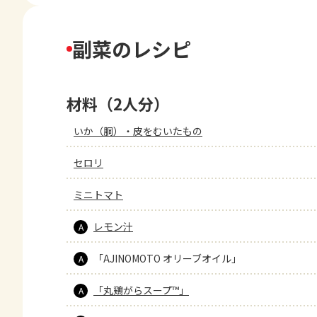
副菜のレシピ
材料（2人分）
いか（胴）・皮をむいたもの
セロリ
ミニトマト
レモン汁
A
「AJINOMOTO オリーブオイル」
A
「丸鶏がらスープ™」
A