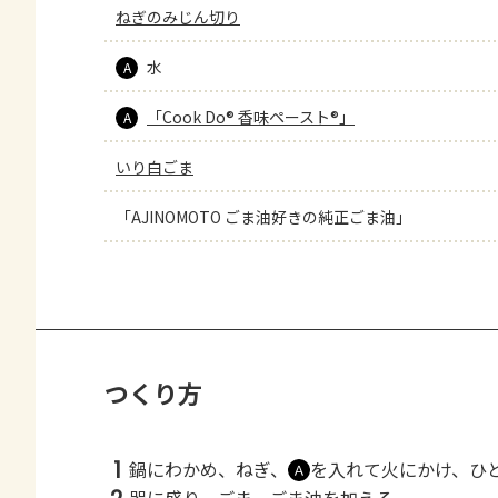
ねぎのみじん切り
水
A
「Cook Do® 香味ペースト®」
A
いり白ごま
「AJINOMOTO ごま油好きの純正ごま油」
つくり方
1
鍋にわかめ、ねぎ、
を入れて火にかけ、ひ
Ａ