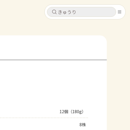
キャンセル
キャンセル
シピ
コンテンツ
ログインするとレシピを保存できます
ログイン
新規登録
レシピ
ホーム
なす
トマト
とうもろこし
ピーマン
みょうが
コンテンツ
レシピ
12個（180g）
トーク
8株