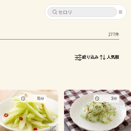
キャンセル
キャンセル
277件
シピ
コンテンツ
ログインするとレシピを保存できます
ログイン
新規登録
絞り込み
人気順
レシピ
ホーム
なす
トマト
とうもろこし
ピーマン
みょうが
コンテンツ
15
3
分
分
レシピ
トーク