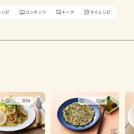
レシピ
コンテンツ
トーク
マイレシピ
レ
人気の食材・
きゅうり
ゴーヤ
20
20
分
分