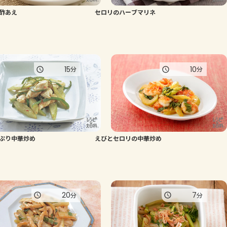
酢あえ
セロリのハーブマリネ
よくあるお問い合わせ
お買い物
15
10
分
分
AJINOMOTO PARK とは
ぷり中華炒め
えびとセロリの中華炒め
20
7
分
分