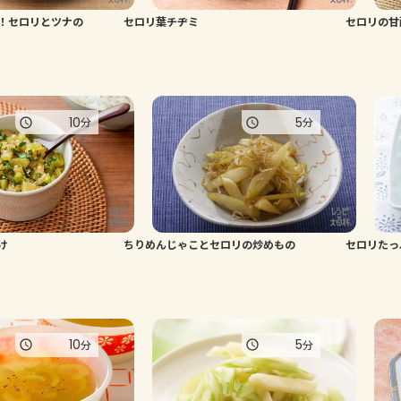
！セロリとツナの
セロリ葉チヂミ
セロリの甘
10
5
分
分
け
ちりめんじゃことセロリの炒めもの
セロリたっ
10
5
分
分