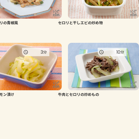
リの青椒風
セロリと干しエビの炒め物
3
10
分
分
モン漬け
牛肉とセロリの炒めもの