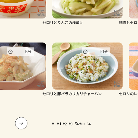
セロリとりんごの浅漬け
鶏肉とセロ
5
10
分
分
セロリと豚バラカリカリチャーハン
セロリのレ
...
1
2
3
4
14