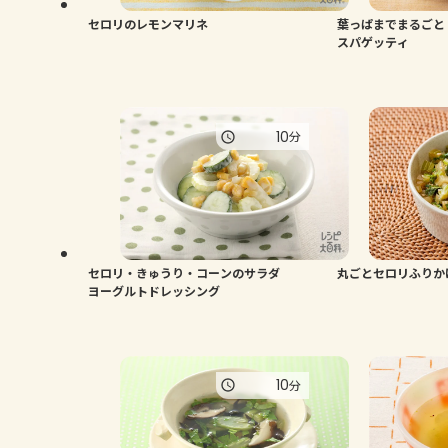
セロリのレモンマリネ
葉っぱまでまるごと
スパゲッティ
10
分
セロリ・きゅうり・コーンのサラダ
丸ごとセロリふりか
ヨーグルトドレッシング
10
分