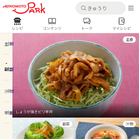
キャンセル
キャンセル
レシピ
コンテンツ
トーク
マイレシピ
レシピ
コンテンツ
ログインするとレシピを保存できます
主食
ログイン
新規登録
主食
人気の食材・レシピ
副菜
ホーム
きゅうり
なす
トマト
とうもろこし
ピーマン
みょうが
ゴーヤ
コンテンツ
汁物
レシピ
しょうが焼きピリ辛丼
栄養
トーク
副菜
汁物