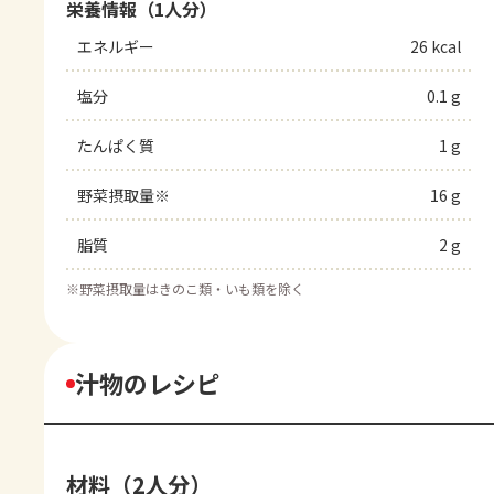
栄養情報（1人分）
エネルギー
26 kcal
塩分
0.1 g
たんぱく質
1 g
野菜摂取量※
16 g
脂質
2 g
※
野菜摂取量はきのこ類・いも類を除く
汁物のレシピ
材料（2人分）