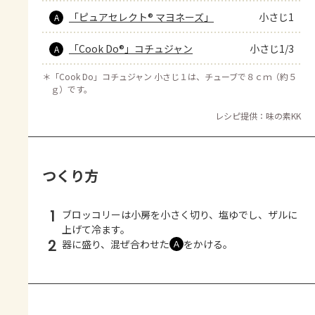
「ピュアセレクト® マヨネーズ」
小さじ1
A
「Cook Do®」コチュジャン
小さじ1/3
A
＊
「Cook Do」コチュジャン 小さじ１は、チューブで８ｃｍ（約５
ｇ）です。
レシピ提供：味の素KK
つくり方
1
ブロッコリーは小房を小さく切り、塩ゆでし、ザルに
上げて冷ます。
2
器に盛り、混ぜ合わせた
をかける。
Ａ