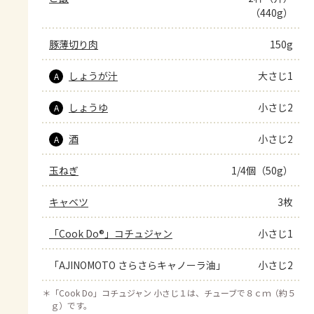
（440g）
豚薄切り肉
150g
しょうが汁
大さじ1
A
しょうゆ
小さじ2
A
酒
小さじ2
A
玉ねぎ
1/4個（50g）
キャベツ
3枚
「Cook Do®」コチュジャン
小さじ1
「AJINOMOTO さらさらキャノーラ油」
小さじ2
＊
「Cook Do」コチュジャン 小さじ１は、チューブで８ｃｍ（約５
ｇ）です。