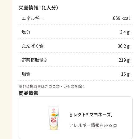
栄養情報（1人分）
エネルギー
669 kcal
塩分
3.4 g
たんぱく質
36.2 g
野菜摂取量※
219 g
脂質
16 g
※
野菜摂取量はきのこ類・いも類を除く
商品情報
「ピュアセレクト® マヨネーズ」
商品・アレルギー情報をみる