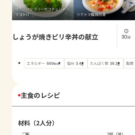
よくあるお問い合わせ
ゆでブロッコリーのコチュジャン
マヨかけ
ツナトマ酸辣白湯
お買い物
しょうが焼きピリ辛丼の献立
AJINOMOTO PARK とは
30
分
エネルギー
塩分
たんぱく質
脂質
669
3.4
36.2
kcal
g
g
主食のレシピ
材料（2人分）
ご飯
2杯（丼）