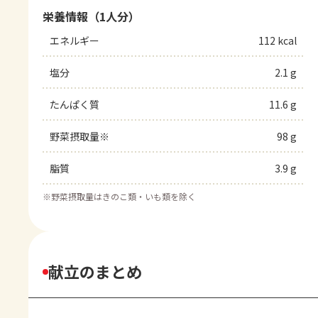
栄養情報（1人分）
エネルギー
112 kcal
塩分
2.1 g
たんぱく質
11.6 g
野菜摂取量※
98 g
脂質
3.9 g
※
野菜摂取量はきのこ類・いも類を除く
献立のまとめ