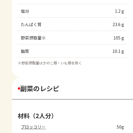
塩分
1.2 g
たんぱく質
23.6 g
野菜摂取量※
105 g
脂質
10.1 g
※
野菜摂取量はきのこ類・いも類を除く
副菜のレシピ
材料（2人分）
ブロッコリー
50g