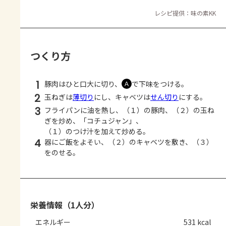
レシピ提供：味の素KK
つくり方
1
豚肉はひと口大に切り、
で下味をつける。
Ａ
2
玉ねぎは
薄切り
にし、キャベツは
せん切り
にする。
3
フライパンに油を熱し、（１）の豚肉、（２）の玉ね
ぎを炒め、「コチュジャン」、
（１）のつけ汁を加えて炒める。
4
器にご飯をよそい、（２）のキャベツを敷き、（３）
をのせる。
栄養情報（1人分）
エネルギー
531 kcal