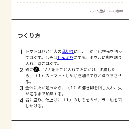
レシピ提供：味の素KK
つくり方
1
トマトはひと口大の
乱切り
にし、しめじは根元を切っ
てほぐす。しそは
せん切り
にする。ボウルに卵を割り
入れ、溶きほぐす。
2
鍋に
、ツナを汁ごと入れて火にかけ、沸騰した
Ａ
ら、（１）のトマト・しめじを加えてひと煮立ちさせ
る。
3
全体に火が通ったら、（１）の溶き卵を回し入れ、火
が通るまで加熱する。
4
器に盛り、仕上げに（１）のしそをのせ、ラー油を回
しかける。