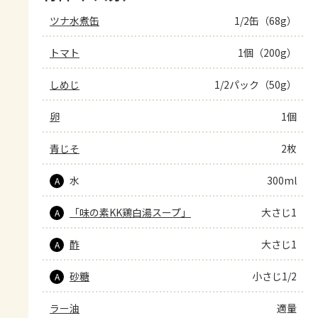
ツナ水煮缶
1/2缶（68g）
トマト
1個（200g）
しめじ
1/2パック（50g）
卵
1個
青じそ
2枚
水
300ml
A
「味の素KK鶏白湯スープ」
大さじ1
A
酢
大さじ1
A
砂糖
小さじ1/2
A
ラー油
適量