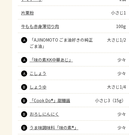
片栗粉
小さじ1
牛もも赤身薄切り肉
100g
「AJINOMOTO ごま油好きの純正
大さじ1/2
A
ごま油」
「味の素KK中華あじ」
少々
A
こしょう
少々
A
しょうゆ
大さじ1/4
B
「Cook Do®」甜麺醤
小さじ3（15g）
B
おろしにんにく
少々
B
うま味調味料「味の素®」
少々
B