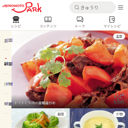
キャンセル
キャンセル
レシピ
コンテンツ
トーク
マイレシピ
レシピ
コンテンツ
ログインするとレシピを保存できます
主菜
ログイン
新規登録
主菜
人気の食材・レシピ
副菜
ホーム
きゅうり
なす
トマト
とうもろこし
ピーマン
みょうが
ゴーヤ
コンテンツ
汁物
レシピ
トマトと牛肉の甜麺醤炒め
栄養
トーク
副菜
汁物