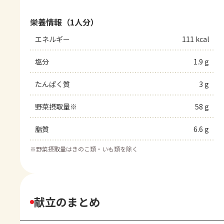
栄養情報（1人分）
エネルギー
111 kcal
塩分
1.9 g
たんぱく質
3 g
野菜摂取量※
58 g
脂質
6.6 g
※
野菜摂取量はきのこ類・いも類を除く
献立のまとめ