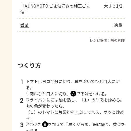
「AJINOMOTO ごま油好きの純正ごま
大さじ1/2
油」
香菜
適量
レシピ提供：味の素KK
つくり方
1
トマトはヨコ半分に切り、種を除いてひと口大に切
る。
牛肉はひと口大に切り、
で下味をつける。
Ａ
2
フライパンにごま油を熱し、（１）の牛肉を炒める。
肉の色が変わったら、
（１）のトマトに片栗粉をまぶして加え、サッと炒め
る。
3
合わせた
を加えて手早くからめ、器に盛り、香菜を
Ｂ
添える。