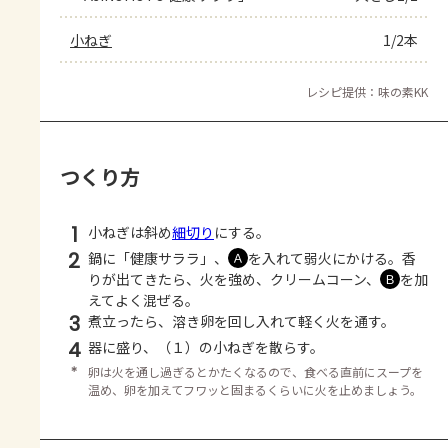
小ねぎ
1/2本
レシピ提供：味の素KK
つくり方
1
小ねぎは斜め
細切り
にする。
2
鍋に「健康サララ」、
を入れて弱火にかける。香
Ａ
りが出てきたら、火を強め、クリームコーン、
を加
Ｂ
えてよく混ぜる。
3
煮立ったら、溶き卵を回し入れて軽く火を通す。
4
器に盛り、（１）の小ねぎを散らす。
＊
卵は火を通し過ぎるとかたくなるので、食べる直前にスープを
温め、卵を加えてフワッと固まるくらいに火を止めましょう。