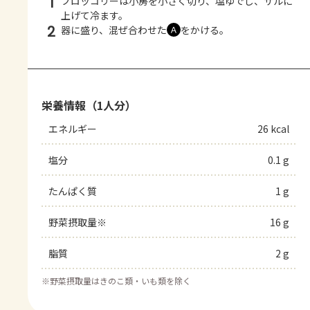
1
ブロッコリーは小房を小さく切り、塩ゆでし、ザルに
上げて冷ます。
2
器に盛り、混ぜ合わせた
をかける。
Ａ
栄養情報（1人分）
エネルギー
26 kcal
塩分
0.1 g
たんぱく質
1 g
野菜摂取量※
16 g
脂質
2 g
※
野菜摂取量はきのこ類・いも類を除く