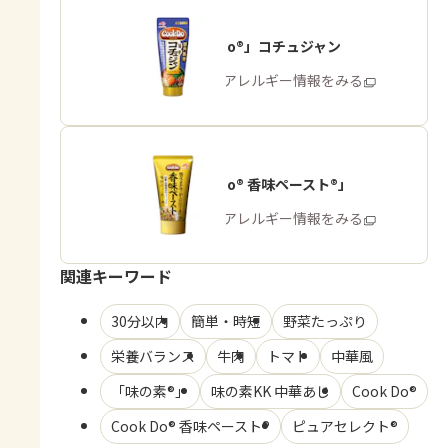
「Cook Do®」コチュジャン
商品・アレルギー情報をみる
「Cook Do® 香味ペースト®」
商品・アレルギー情報をみる
関連キーワード
30分以内
簡単・時短
野菜たっぷり
栄養バランス
牛肉
トマト
中華風
「味の素®」
味の素KK 中華あじ
Cook Do®
Cook Do® 香味ペースト®
ピュアセレクト®