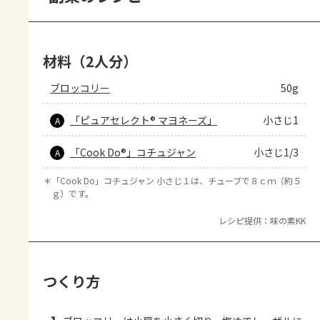
材料（2人分）
ブロッコリー
50g
「ピュアセレクト® マヨネーズ」
小さじ1
A
「Cook Do®」コチュジャン
小さじ1/3
A
＊
「Cook Do」コチュジャン 小さじ１は、チューブで８ｃｍ（約５
ｇ）です。
レシピ提供：味の素KK
つくり方