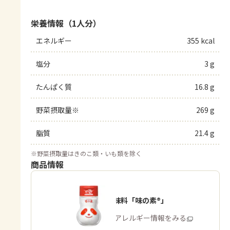
栄養情報（1人分）
エネルギー
355 kcal
塩分
3 g
たんぱく質
16.8 g
野菜摂取量※
269 g
脂質
21.4 g
※
野菜摂取量はきのこ類・いも類を除く
商品情報
うま味調味料「味の素®」
商品・アレルギー情報をみる