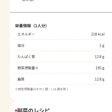
栄養情報（1人分）
エネルギー
218 kcal
塩分
1 g
たんぱく質
12.8 g
野菜摂取量※
195 g
脂質
12.8 g
※
野菜摂取量はきのこ類・いも類を除く
副菜のレシピ