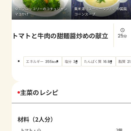
よくあるお問い合わせ
ゆでブロッコリーのコチュジャン
粟米湯（スーミータン）、中国風
マヨかけ
コーンスープ
お買い物
トマトと牛肉の甜麺醤炒めの献立
AJINOMOTO PARK とは
25
分
エネルギー
塩分
たんぱく質
脂質
355
3
16.8
21
kcal
g
g
主菜のレシピ
材料（2人分）
トマト・小
2個