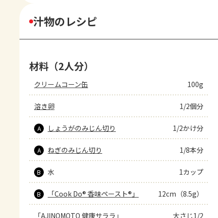
汁物のレシピ
材料（2人分）
クリームコーン缶
100g
溶き卵
1/2個分
しょうがのみじん切り
1/2かけ分
A
ねぎのみじん切り
1/8本分
A
水
1カップ
B
「Cook Do® 香味ペースト®」
12cm（8.5g）
B
「AJINOMOTO 健康サララ」
大さじ1/2