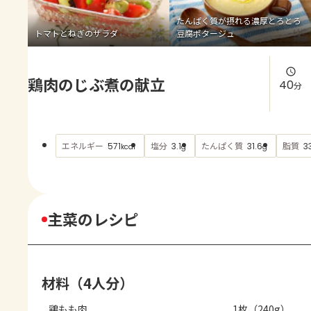
よくあるお問い合わせ
たんぱく質が摂れる濃厚とろとろ
トマトとねぎのサラダ
豆腐ポタージュ
お買い物
鶏肉のじぶ煮の献立
AJINOMOTO PARK とは
40
分
エネルギー
塩分
たんぱく質
脂質
571
3.1
31.6
33
kcal
g
g
主菜のレシピ
材料（4人分）
鶏もも肉
1枚（240g）