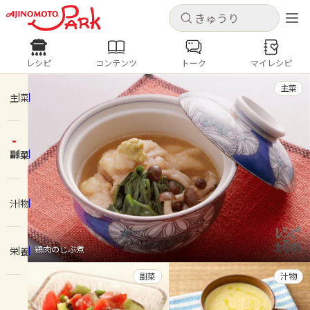
キャンセル
キャンセル
レシピ
コンテンツ
トーク
マイレシピ
レシピ
コンテンツ
ログインするとレシピを保存できます
主菜
ログイン
新規登録
主菜
人気の食材・レシピ
副菜
ホーム
きゅうり
なす
トマト
とうもろこし
ピーマン
みょうが
ゴーヤ
コンテンツ
汁物
レシピ
鶏肉のじぶ煮
栄養
トーク
副菜
汁物