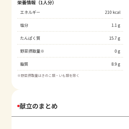
栄養情報（1人分）
エネルギー
210 kcal
塩分
1.1 g
たんぱく質
15.7 g
野菜摂取量※
0 g
脂質
8.9 g
※
野菜摂取量はきのこ類・いも類を除く
献立のまとめ