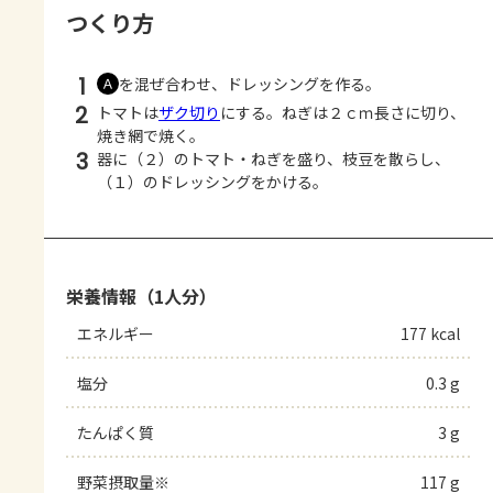
つくり方
1
を混ぜ合わせ、ドレッシングを作る。
Ａ
2
トマトは
ザク切り
にする。ねぎは２ｃｍ長さに切り、
焼き網で焼く。
3
器に（２）のトマト・ねぎを盛り、枝豆を散らし、
（１）のドレッシングをかける。
栄養情報（1人分）
エネルギー
177 kcal
塩分
0.3 g
たんぱく質
3 g
野菜摂取量※
117 g