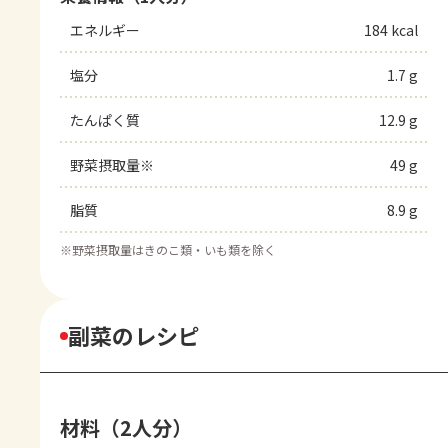
エネルギー
184 kcal
塩分
1.7 g
たんぱく質
12.9 g
野菜摂取量※
49 g
脂質
8.9 g
※
野菜摂取量はきのこ類・いも類を除く
副菜のレシピ
材料（2人分）