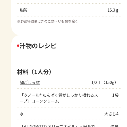
脂質
15.3 g
※
野菜摂取量はきのこ類・いも類を除く
汁物のレシピ
材料（1人分）
絹ごし豆腐
1/2丁（150g）
「クノール® たんぱく質がしっかり摂れるス
1袋
ープ」コーンクリーム
水
大さじ4
「AJINOMOTO オリーブオイル」・好みで
適量