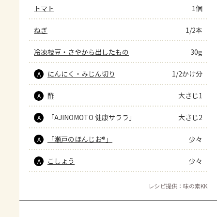
トマト
1個
ねぎ
1/2本
冷凍枝豆・さやから出したもの
30g
にんにく・みじん切り
1/2かけ分
A
酢
大さじ1
A
「AJINOMOTO 健康サララ」
大さじ2
A
「瀬戸のほんじお®」
少々
A
こしょう
少々
A
レシピ提供：味の素KK