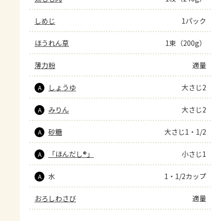
しめじ
1パック
ほうれん草
1束（200g）
薄力粉
適量
しょうゆ
大さじ2
A
みりん
大さじ2
A
砂糖
大さじ1・1/2
A
「ほんだし®」
小さじ1
A
水
1・1/2カップ
A
おろしわさび
適量