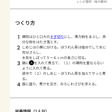
レシピ提供：味の素KK
つくり方
1
鶏肉はひと口大の
そぎ切り
にし、薄力粉をまぶし、余
分な粉をはたき落とす。
2
しめじは小房に分ける。ほうれん草は塩ゆでして水に
充分さらし、
水気をしぼって５～６ｃｍの長さに切る。
3
鍋に
を入れて煮立て、（１）の鶏肉を重ならない
Ａ
ように入れて煮る。
途中で（２）のしめじ・ほうれん草を加えてサッと煮
る。
4
器に盛り、煮汁を注ぎ、おろしわさびを添える。
栄養情報（1人分）