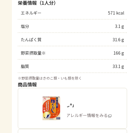
栄養情報（1人分）
エネルギー
571 kcal
塩分
3.1 g
たんぱく質
31.6 g
野菜摂取量※
166 g
脂質
33.1 g
※
野菜摂取量はきのこ類・いも類を除く
商品情報
「ほんだし®」
商品・アレルギー情報をみる