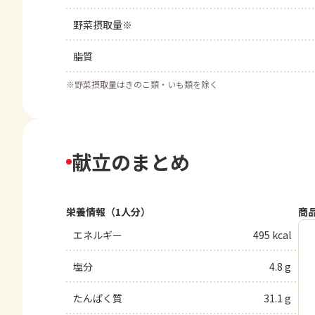
野菜摂取量※
脂質
※
野菜摂取量はきのこ類・いも類を除く
献立のまとめ
栄養情報（1人分）
商
エネルギー
495 kcal
塩分
4.8 g
たんぱく質
31.1 g