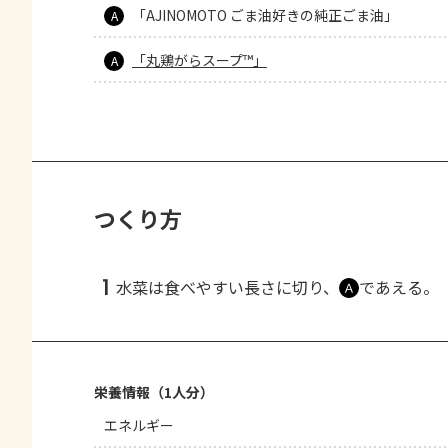
「AJINOMOTO ごま油好きの純正ごま油」
A
「丸鶏がらスープ™」
A
つくり方
1
水菜は食べやすい長さに切り、
であえる。
Ａ
栄養情報（1人分）
エネルギー