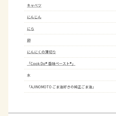
キャベツ
にんじん
にら
卵
にんにくの薄切り
「Cook Do® 香味ペースト®」
水
「AJINOMOTO ごま油好きの純正ごま油」