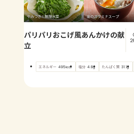
やみつき！無限水菜
金のスタミナスープ
パリパリおこげ風あんかけの献
2
立
エネルギー
塩分
たんぱく質
495
4.8
31.1
kcal
g
g