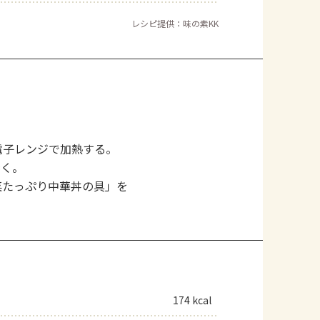
よくあるお問い合わせ
レシピ提供：味の素KK
お買い物
AJINOMOTO PARK とは
電子レンジで加熱する。
焼く。
菜たっぷり中華丼の具」を
174 kcal