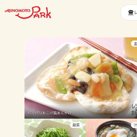
パリパリおこげ風あんかけ
副菜