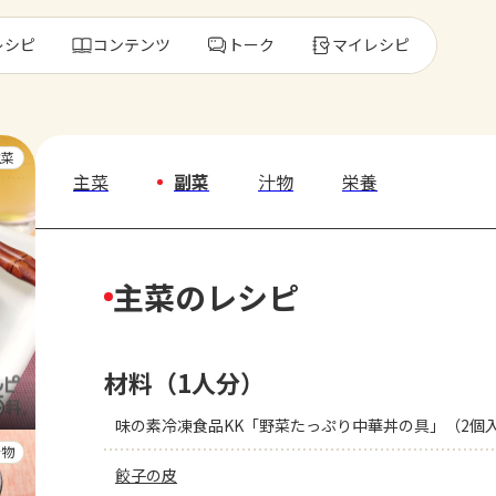
レシピ
コンテンツ
トーク
マイレシピ
レ
主菜
主菜
副菜
汁物
栄養
人気の食材・
主菜のレシピ
きゅうり
ゴーヤ
材料（1人分）
味の素冷凍食品KK「野菜たっぷり中華丼の具」（2個
汁物
餃子の皮