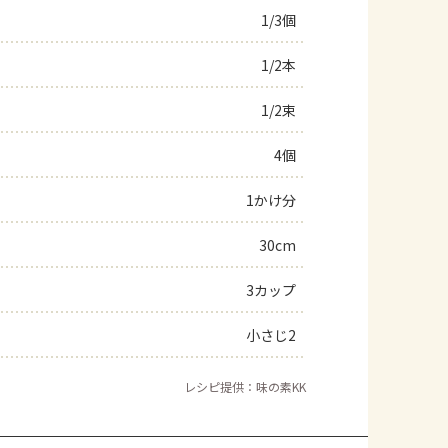
1/3個
1/2本
1/2束
4個
1かけ分
30cm
3カップ
小さじ2
レシピ提供：味の素KK