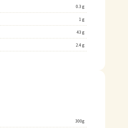
0.3 g
1 g
43 g
2.4 g
300g