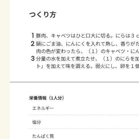
つくり方
1
豚肉、キャベツはひと口大に切る。にらは３
2
鍋にごま油、にんにくを入れて熱し、香りが
肉の色が変わったら、（１）のキャベツ・に
3
分量の水を加えて煮立たせ、（１）のにらを
ト」を加えて味を調える。弱火にし、卵を１
栄養情報（1人分）
エネルギー
塩分
たんぱく質