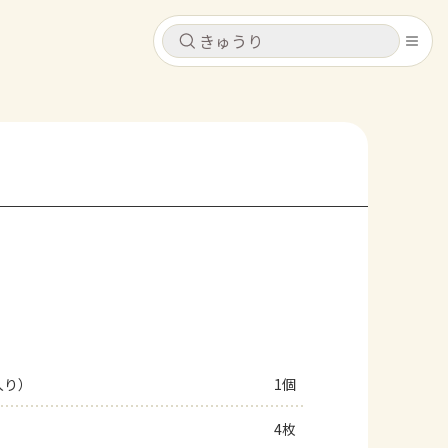
キャンセル
キャンセル
シピ
コンテンツ
ログインするとレシピを保存できます
ログイン
新規登録
レシピ
ホーム
なす
トマト
とうもろこし
ピーマン
みょうが
コンテンツ
レシピ
入り）
1個
トーク
4枚