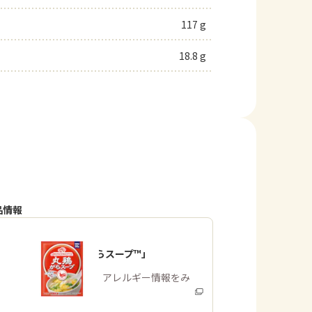
117 g
18.8 g
品情報
「丸鶏がらスープ™」
商品・アレルギー情報をみ
る