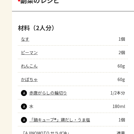
副菜のレシピ
材料（2人分）
なす
1個
ピーマン
2個
れんこん
60g
かぼちゃ
60g
赤唐がらしの輪切り
1/2本分
A
水
180ml
A
「鍋キューブ®」鶏だし・うま塩
1個
A
「AJINOMOTO サラダ油」
適量