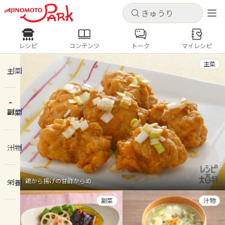
キャンセル
キャンセル
レシピ
コンテンツ
トーク
マイレシピ
レシピ
コンテンツ
ログインするとレシピを保存できます
主菜
ログイン
新規登録
主菜
人気の食材・レシピ
副菜
ホーム
きゅうり
なす
トマト
とうもろこし
ピーマン
みょうが
ゴーヤ
コンテンツ
汁物
レシピ
鶏から揚げの甘酢からめ
栄養
トーク
副菜
汁物