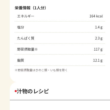
栄養情報（1人分）
エネルギー
164 kcal
塩分
1.4 g
たんぱく質
2.3 g
野菜摂取量※
117 g
脂質
12.1 g
※
野菜摂取量はきのこ類・いも類を除く
汁物のレシピ