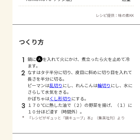
レシピ提供：味の素KK
つくり方
1
鍋に
を入れて火にかけ、煮立ったら火を止めて冷
Ａ
ます。
2
なすはタテ半分に切り、皮目に斜めに切り目を入れて
長さを半分に切る。
ピーマンは
乱切り
にし、れんこんは
輪切り
にし、水に
さらして水気をきる。
かぼちゃは
くし形切り
にする。
3
１７０℃に熱した油で（２）の野菜を揚げ、（１）に
１０分ほど浸す（時間外）。
＊
『レシピがギュッと「鍋キューブ」本』（集英社刊）より