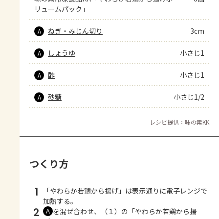
リュームパック」
ねぎ・みじん切り
3cm
A
しょうゆ
小さじ1
A
酢
小さじ1
A
砂糖
小さじ1/2
A
レシピ提供：味の素KK
つくり方
1
「やわらか若鶏から揚げ」は表示通りに電子レンジで
加熱する。
2
を混ぜ合わせ、（１）の「やわらか若鶏から揚
Ａ