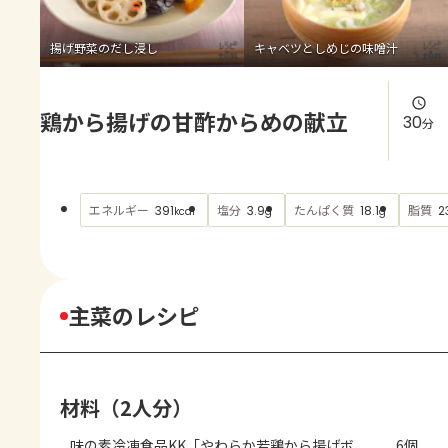
よくあるお問い合わせ
揚げ野菜のだし浸し
キャベツとしめじの味噌汁
お買い物
鶏から揚げの甘酢からめの献立
AJINOMOTO PARK とは
30
分
エネルギー
塩分
たんぱく質
脂質
391
3.9
18.1
2
kcal
g
g
主菜のレシピ
材料（2人分）
味の素冷凍食品KK「やわらか若鶏から揚げボ
6個