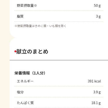
野菜摂取量※
50 g
脂質
3 g
※
野菜摂取量はきのこ類・いも類を除く
献立のまとめ
栄養情報（1人分）
エネルギー
391 kcal
塩分
3.9 g
たんぱく質
18.1 g