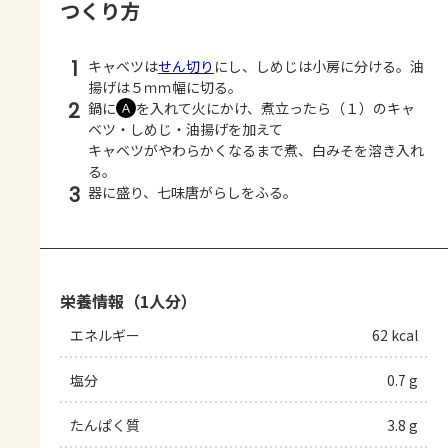
つくり方
1
キャベツは
せん切り
にし、しめじは小房に分ける。油
揚げは５ｍｍ幅に切る。
2
鍋に
を入れて火にかけ、煮立ったら（１）のキャ
Ａ
ベツ・しめじ・油揚げを加えて
キャベツがやわらかくなるまで煮、白みそを溶き入れ
る。
3
器に盛り、七味唐がらしをふる。
栄養情報（1人分）
エネルギー
62 kcal
塩分
0.7 g
たんぱく質
3.8 g