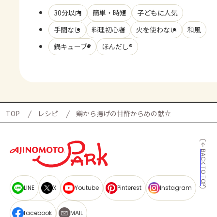
30分以内
簡単・時短
子どもに人気
手間なし
料理初心者
火を使わない
和風
鍋キューブ®
ほんだし®
TOP
レシピ
鶏から揚げの甘酢からめの献立
BACK TO TOP
LINE
X
Youtube
Pinterest
Instagram
facebook
MAIL