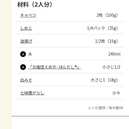
材料（2人分）
キャベツ
2枚（100g）
しめじ
1/4パック（25g）
油揚げ
1/2枚（15g）
水
240ml
A
「お塩控えめの･ほんだし®」
小さじ1/2
A
白みそ
大さじ1（18g）
七味唐がらし
少々
レシピ提供：味の素KK