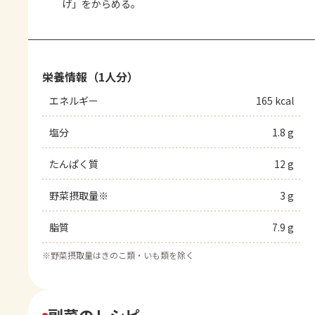
げ」をからめる。
栄養情報（1人分）
エネルギー
165 kcal
塩分
1.8 g
たんぱく質
12 g
野菜摂取量※
3 g
脂質
7.9 g
※
野菜摂取量はきのこ類・いも類を除く