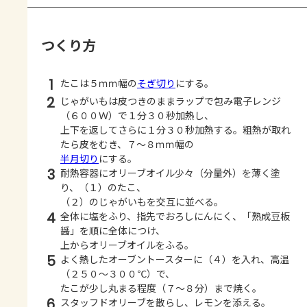
つくり方
1
たこは５ｍｍ幅の
そぎ切り
にする。
2
じゃがいもは皮つきのままラップで包み電子レンジ
（６００Ｗ）で１分３０秒加熱し、
上下を返してさらに１分３０秒加熱する。粗熱が取れ
たら皮をむき、７～８ｍｍ幅の
半月切り
にする。
3
耐熱容器にオリーブオイル少々（分量外）を薄く塗
り、（１）のたこ、
（２）のじゃがいもを交互に並べる。
4
全体に塩をふり、指先でおろしにんにく、「熟成豆板
醤」を順に全体につけ、
上からオリーブオイルをふる。
5
よく熱したオーブントースターに（４）を入れ、高温
（２５０～３００℃）で、
たこが少し丸まる程度（７～８分）まで焼く。
6
スタッフドオリーブを散らし、レモンを添える。