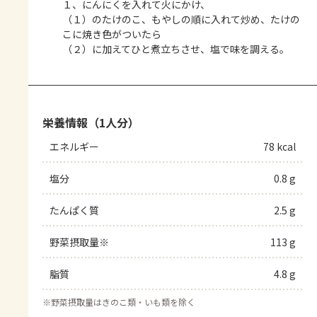
１、にんにくを入れて火にかけ、
（１）のたけのこ、もやしの順に入れて炒め、たけの
こに焼き色がついたら
（２）に加えてひと煮立ちさせ、塩で味を調える。
栄養情報（1人分）
エネルギー
78 kcal
塩分
0.8 g
たんぱく質
2.5 g
野菜摂取量※
113 g
脂質
4.8 g
※
野菜摂取量はきのこ類・いも類を除く