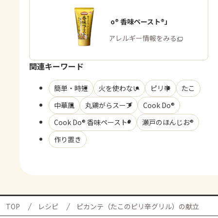
「Cook Do® 香味ペースト®」
商品・アレルギー情報をみる
関連キーワード
簡単・時短
火を使わない
ピリ辛
たこ
中華風
丸鶏がらスープ
Cook Do®
Cook Do® 香味ペースト®
瀬戸のほんじお®
作り置き
TOP
レシピ
ピカンテ（たこのピリ辛グリル）の献立