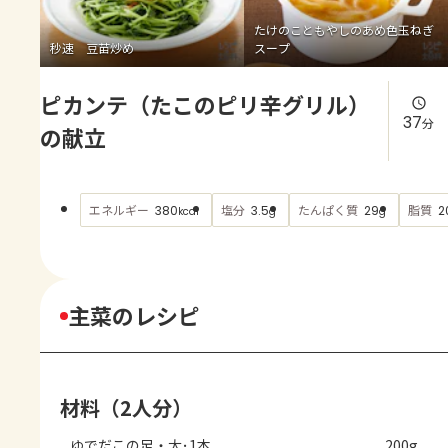
よくあるお問い合わせ
たけのこともやしのあめ色玉ねぎ
秒速 豆苗炒め
スープ
お買い物
ピカンテ（たこのピリ辛グリル）
AJINOMOTO PARK とは
37
分
の献立
エネルギー
塩分
たんぱく質
脂質
380
3.5
29
2
kcal
g
g
主菜のレシピ
材料（2人分）
ゆでだこの足・太･1本
200g