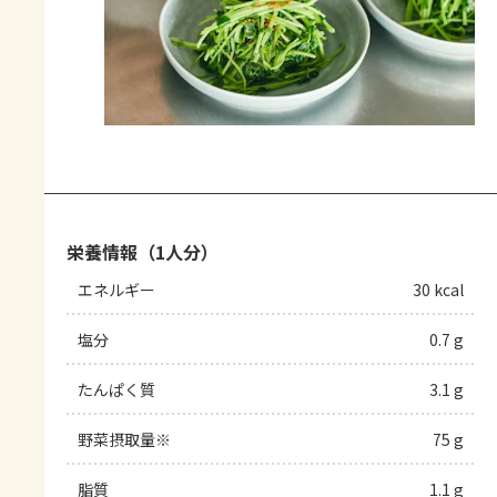
栄養情報（1人分）
エネルギー
30 kcal
塩分
0.7 g
たんぱく質
3.1 g
野菜摂取量※
75 g
脂質
1.1 g