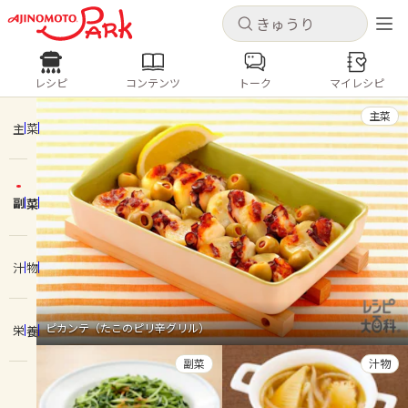
キャンセル
キャンセル
レシピ
コンテンツ
トーク
マイレシピ
レシピ
コンテンツ
ログインするとレシピを保存できます
主菜
ログイン
新規登録
主菜
人気の食材・レシピ
副菜
ホーム
きゅうり
なす
トマト
とうもろこし
ピーマン
みょうが
ゴーヤ
コンテンツ
汁物
レシピ
ピカンテ（たこのピリ辛グリル）
栄養
トーク
副菜
汁物