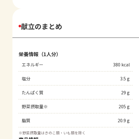
献立のまとめ
栄養情報（1人分）
エネルギー
380 kcal
塩分
3.5 g
たんぱく質
29 g
野菜摂取量※
205 g
脂質
20.9 g
※
野菜摂取量はきのこ類・いも類を除く