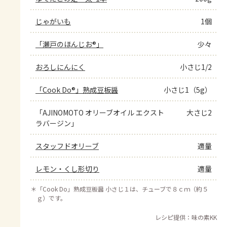
じゃがいも
1個
「瀬戸のほんじお®」
少々
おろしにんにく
小さじ1/2
「Cook Do®」熟成豆板醤
小さじ1（5g）
「AJINOMOTO オリーブオイル エクスト
大さじ2
ラバージン」
スタッフドオリーブ
適量
レモン・くし形切り
適量
＊
「Cook Do」熟成豆板醤 小さじ１は、チューブで８ｃｍ（約５
ｇ）です。
レシピ提供：味の素KK