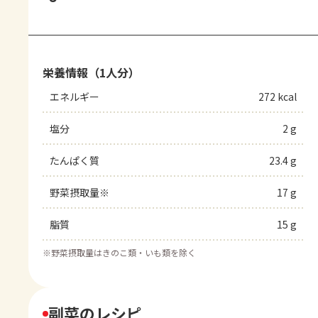
栄養情報（1人分）
エネルギー
272 kcal
塩分
2 g
たんぱく質
23.4 g
野菜摂取量※
17 g
脂質
15 g
※
野菜摂取量はきのこ類・いも類を除く
副菜のレシピ