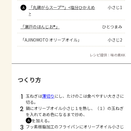
「丸鶏がらスープ™」<塩分ひかえめ
小さじ1
A
>
「瀬戸のほんじお®」
ひとつまみ
「AJINOMOTO オリーブオイル」
小さじ2
レシピ提供：味の素KK
つくり方
1
玉ねぎは
薄切り
にし、たけのこは食べやすい大きさに
切る。
2
鍋にオリーブオイル小さじ１を熱し、（１）の玉ねぎ
を入れてあめ色になるまで炒め、
を加える。
Ａ
3
フッ素樹脂加工のフライパンにオリーブオイル小さじ