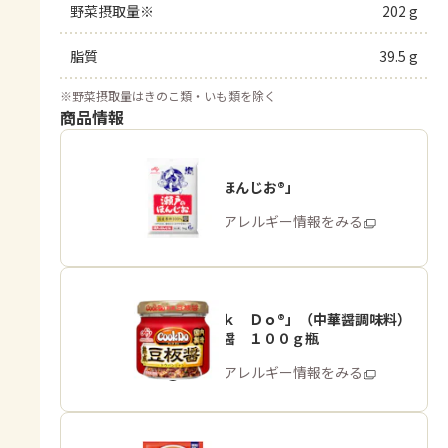
野菜摂取量※
202 g
脂質
39.5 g
※
野菜摂取量はきのこ類・いも類を除く
商品情報
「瀬戸のほんじお®」
商品・アレルギー情報をみる
「Ｃｏｏｋ Ｄｏ®」（中華醤調味料）
熟成豆板醤 １００ｇ瓶
商品・アレルギー情報をみる