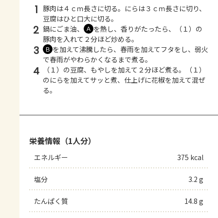
1
豚肉は４ｃｍ長さに切る。にらは３ｃｍ長さに切り、
豆腐はひと口大に切る。
2
鍋にごま油、
を熱し、香りがたったら、（１）の
Ａ
豚肉を入れて２分ほど炒める。
3
を加えて沸騰したら、春雨を加えてフタをし、弱火
Ｂ
で春雨がやわらかくなるまで煮る。
4
（１）の豆腐、もやしを加えて２分ほど煮る。（１）
のにらを加えてサッと煮、仕上げに花椒を加えて混ぜ
る。
栄養情報（1人分）
エネルギー
375 kcal
塩分
3.2 g
たんぱく質
14.8 g