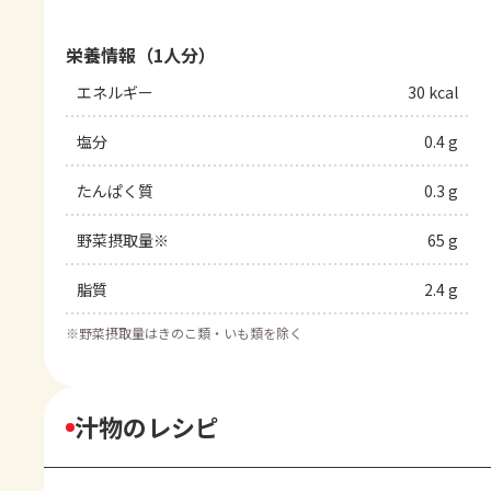
栄養情報（1人分）
エネルギー
30 kcal
塩分
0.4 g
たんぱく質
0.3 g
野菜摂取量※
65 g
脂質
2.4 g
※
野菜摂取量はきのこ類・いも類を除く
汁物のレシピ