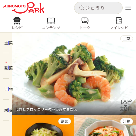
キャンセル
キャンセル
レシピ
コンテンツ
トーク
マイレシピ
レシピ
コンテンツ
ログインするとレシピを保存できます
主菜
ログイン
新規登録
主菜
人気の食材・レシピ
副菜
ホーム
きゅうり
なす
トマト
とうもろこし
ピーマン
みょうが
ゴーヤ
コンテンツ
汁物
レシピ
えびとブロッコリーの豆板醤マヨあえ
栄養
トーク
副菜
汁物