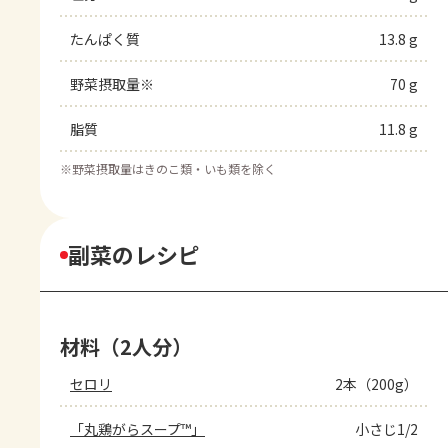
たんぱく質
13.8 g
野菜摂取量※
70 g
脂質
11.8 g
※
野菜摂取量はきのこ類・いも類を除く
副菜のレシピ
材料（2人分）
セロリ
2本（200g）
「丸鶏がらスープ™」
小さじ1/2