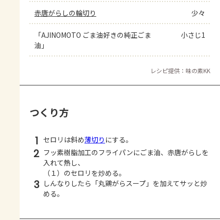
赤唐がらしの輪切り
少々
「AJINOMOTO ごま油好きの純正ごま
小さじ1
油」
レシピ提供：味の素KK
つくり方
1
セロリは斜め
薄切り
にする。
2
フッ素樹脂加工のフライパンにごま油、赤唐がらしを
入れて熱し、
（１）のセロリを炒める。
3
しんなりしたら「丸鶏がらスープ」を加えてサッと炒
める。