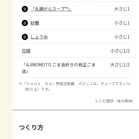
「丸鶏がらスープ™」
大さじ1
B
砂糖
小さじ1
B
しょうゆ
小さじ1
B
花椒
小さじ1/2
「AJINOMOTO ごま油好きの純正ごま
大さじ1/2
油」
＊
「Ｃｏｏｋ Ｄｏ」熟成豆板醤 小さじ１は、チューブで８ｃｍ
（約５ｇ）です。
レシピ提供：味の素KK
つくり方