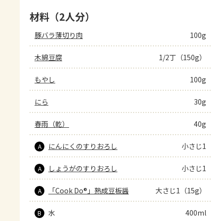
材料（2人分）
豚バラ薄切り肉
100g
木綿豆腐
1/2丁（150g）
もやし
100g
にら
30g
春雨（乾）
40g
にんにくのすりおろし
小さじ1
A
しょうがのすりおろし
小さじ1
A
「Cook Do®」熟成豆板醤
大さじ1（15g）
A
水
400ml
B