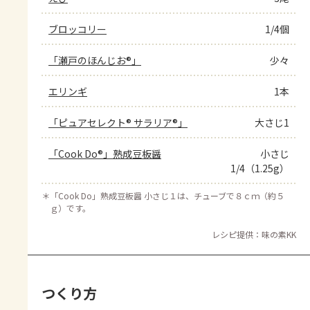
ブロッコリー
1/4個
「瀬戸のほんじお®」
少々
エリンギ
1本
「ピュアセレクト® サラリア®」
大さじ1
「Cook Do®」熟成豆板醤
小さじ
1/4（1.25g）
＊
「Cook Do」熟成豆板醤 小さじ１は、チューブで８ｃｍ（約５
ｇ）です。
レシピ提供：味の素KK
つくり方