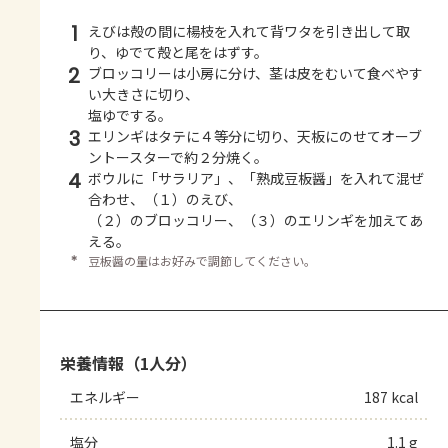
1
えびは殻の間に楊枝を入れて背ワタを引き出して取
り、ゆでて殻と尾をはずす。
2
ブロッコリーは小房に分け、茎は皮をむいて食べやす
い大きさに切り、
塩ゆでする。
3
エリンギはタテに４等分に切り、天板にのせてオーブ
ントースターで約２分焼く。
4
ボウルに「サラリア」、「熟成豆板醤」を入れて混ぜ
合わせ、（１）のえび、
（２）のブロッコリー、（３）のエリンギを加えてあ
える。
＊
豆板醤の量はお好みで調節してください。
栄養情報（1人分）
エネルギー
187 kcal
塩分
1.1 g