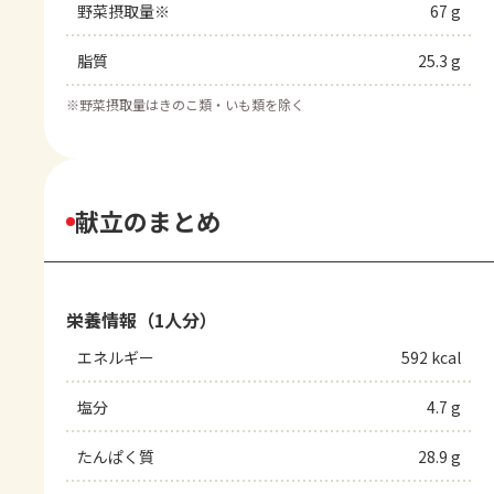
野菜摂取量※
67 g
脂質
25.3 g
※
野菜摂取量はきのこ類・いも類を除く
献立のまとめ
栄養情報（1人分）
エネルギー
592 kcal
塩分
4.7 g
たんぱく質
28.9 g