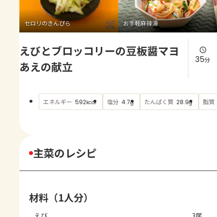
よくあるお問い合わせ
セロリのきんぴら
お手軽麻辣湯
お買い物
えびとブロッコリーの豆板醤マヨ
AJINOMOTO PARK とは
35
分
あえの献立
エネルギー
塩分
たんぱく質
脂質
592
4.7
28.9
kcal
g
g
主菜のレシピ
材料（1人分）
えび
3尾