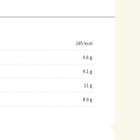
185 kcal
0.6 g
9.1 g
11 g
8.9 g