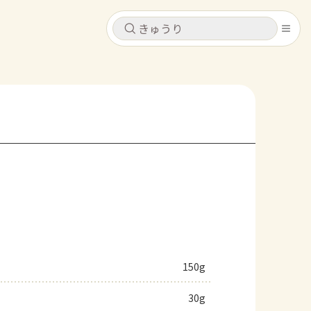
キャンセル
キャンセル
シピ
コンテンツ
ログインするとレシピを保存できます
ログイン
新規登録
レシピ
ホーム
なす
トマト
とうもろこし
ピーマン
みょうが
コンテンツ
レシピ
150g
トーク
30g