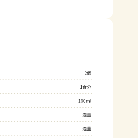
2個
1食分
160ml
適量
適量