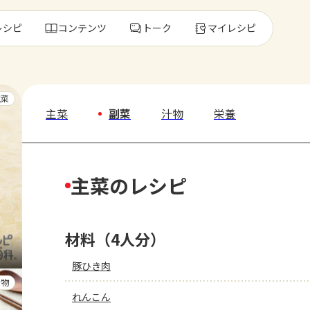
レシピ
コンテンツ
トーク
マイレシピ
レ
主菜
主菜
副菜
汁物
栄養
人気の食材・
主菜のレシピ
きゅうり
ゴーヤ
材料（4人分）
豚ひき肉
汁物
れんこん