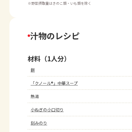
※
野菜摂取量はきのこ類・いも類を除く
汁物のレシピ
材料（1人分）
餅
「クノール®」中華スープ
熱湯
小ねぎの小口切り
刻みのり