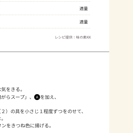
適量
適量
レシピ提供：味の素KK
水気をきる。
鶏がらスープ」、
を加え、
Ａ
（２）の具を小さじ１程度ずつをのせて、
む。
タンをきつね色に揚げる。