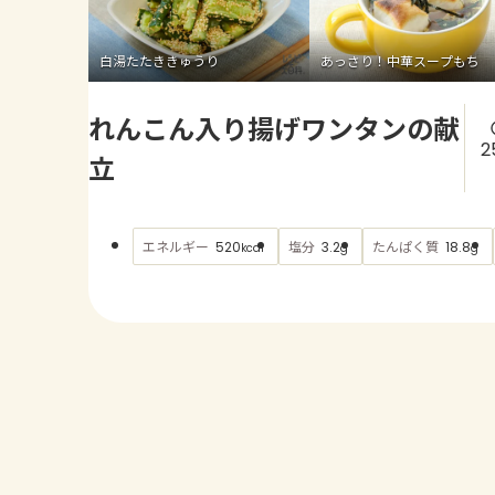
白湯たたききゅうり
あっさり！中華スープもち
れんこん入り揚げワンタンの献
2
立
エネルギー
塩分
たんぱく質
520
3.2
18.8
kcal
g
g