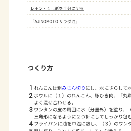
レモン・くし形を半分に切る
「AJINOMOTO サラダ油」
つくり方
1
れんこんは粗
みじん切り
にし、水にさらして
2
ボウルに（１）のれんこん、豚ひき肉、「丸
よく混ぜ合わせる。
3
ワンタンの皮の周囲に水（分量外）を塗り、
三角形になるように２つ折にしてしっかり包
4
フライパンに油を中温に熱し、（３）のワン