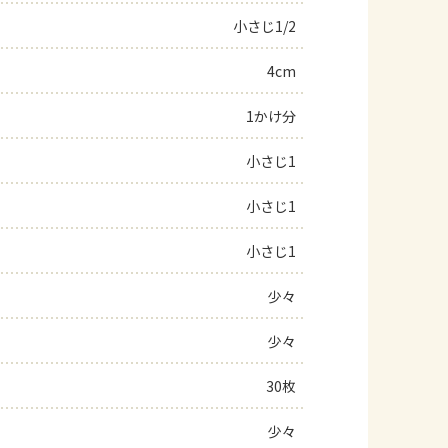
小さじ1/2
よくあるお問い合わせ
4cm
お買い物
1かけ分
AJINOMOTO PARK とは
小さじ1
小さじ1
小さじ1
少々
少々
30枚
少々