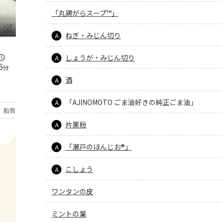
「丸鶏がらスープ™」
ねぎ・みじん切り
A
しょうが・みじん切り
A
5
分
酒
A
「AJINOMOTO ごま油好きの純正ごま油」
A
もっと見る
脂質
16.2
g
片栗粉
A
「瀬戸のほんじお®」
A
こしょう
A
ワンタンの皮
ミントの葉