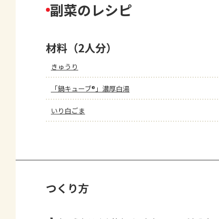
副菜のレシピ
材料（2人分）
きゅうり
「鍋キューブ®」濃厚白湯
いり白ごま
つくり方