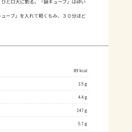
、ひと口大に割る。「鍋キューブ」は砕い
キューブ」を入れて軽くもみ、３０分ほど
89 kcal
1.5 g
4.4 g
147 g
5.7 g