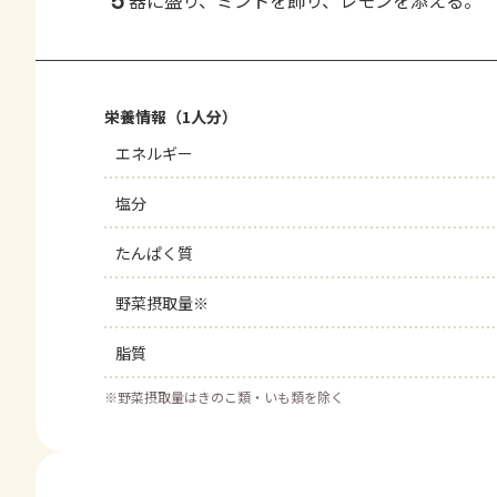
5
器に盛り、ミントを飾り、レモンを添える。
栄養情報（1人分）
エネルギー
塩分
たんぱく質
野菜摂取量※
脂質
※
野菜摂取量はきのこ類・いも類を除く