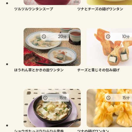
ツルツルワンタンスープ
ツナとチーズの揚げワンタン
20
10
分
分
ほうれん草とかきの皿ワンタン
チーズと青じその包み揚げ
15
15
分
分
ショウガたっぷりひらひら雲呑
ツナの揚げワンタン