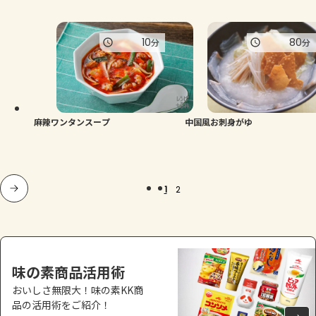
10
80
分
分
麻辣ワンタンスープ
中国風お刺身がゆ
1
2
味の素商品活用術
おいしさ無限大！味の素KK商
品の活用術をご紹介！