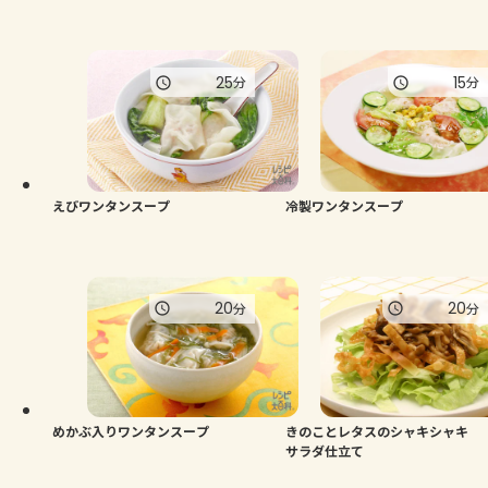
25
15
分
分
えびワンタンスープ
冷製ワンタンスープ
20
20
分
分
めかぶ入りワンタンスープ
きのことレタスのシャキシャキ
サラダ仕立て