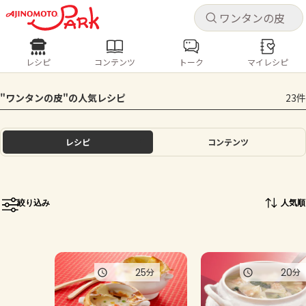
キャ
キャ
レシピ
コンテンツ
トーク
マイレシピ
レシピ
コンテンツ
ログインするとレシピを保存できます
"ワンタンの皮"の人気レシピ
23件
ログイン
新規登録
人気の食材・レシピ
レシピ
コンテンツ
ホーム
きゅうり
なす
トマト
とうもろこし
ピーマン
みょうが
ゴーヤ
コンテンツ
絞り込み
人気順
レシピ
トーク
25
20
分
分