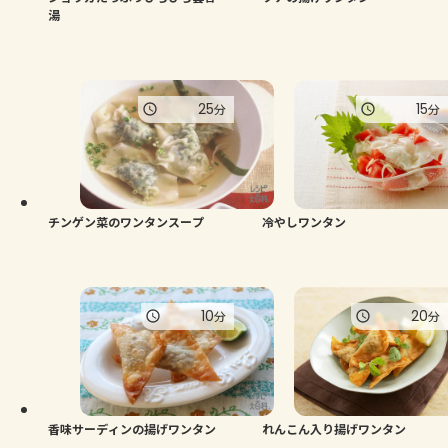
湯
25
15
分
分
チンゲン菜のワンタンスープ
冷やしワンタン
10
20
分
分
香味サーディンの揚げワンタン
れんこん入り揚げワンタン