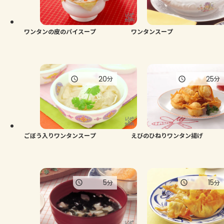
よくあるお問い合わせ
お買い物
ワンタンの皮のパイスープ
ワンタンスープ
AJINOMOTO PARK とは
20
25
分
分
ごぼう入りワンタンスープ
えびのひねりワンタン揚げ
5
15
分
分