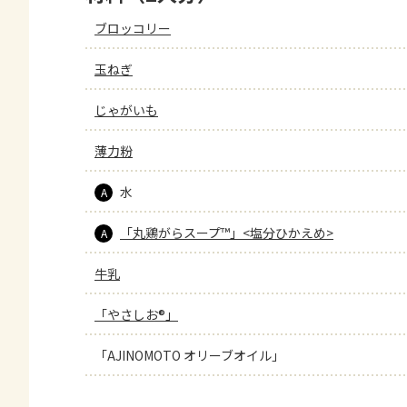
ブロッコリー
玉ねぎ
じゃがいも
薄力粉
水
A
「丸鶏がらスープ™」<塩分ひかえめ>
A
牛乳
「やさしお®」
「AJINOMOTO オリーブオイル」