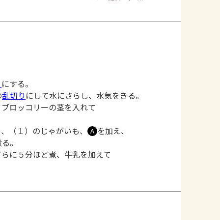
り
にする。
の
乱切り
にして水にさらし、水気をきる。
・ブロッコリーの茎を入れて
め、（１）のじゃがいも、
を加え、
Ａ
煮る。
さらに５分ほど煮、牛乳を加えて
。