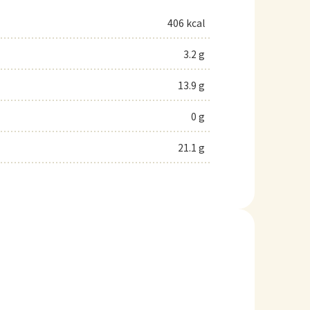
406 kcal
3.2 g
13.9 g
0 g
21.1 g