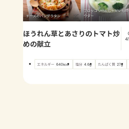
ブロッコリーとじゃがいもの
チーズのパングラタン
ウダー
ほうれん草とあさりのトマト炒
4
めの献立
エネルギー
塩分
たんぱく質
640
4.6
27
kcal
g
g