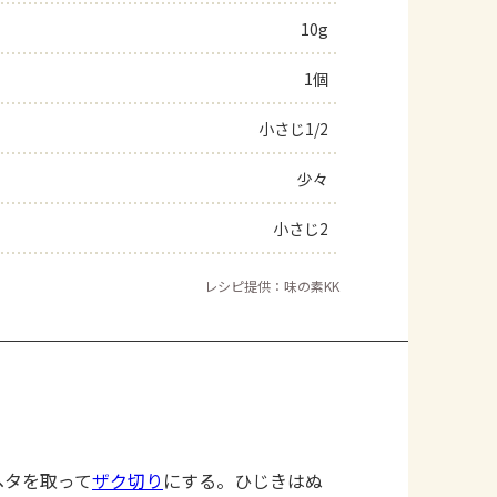
10g
よくあるお問い合わせ
1個
お買い物
小さじ1/2
AJINOMOTO PARK とは
少々
小さじ2
レシピ提供：味の素KK
ヘタを取って
ザク切り
にする。ひじきはぬ