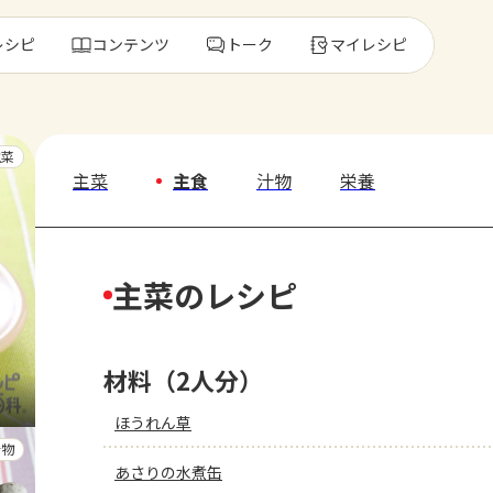
レシピ
コンテンツ
トーク
マイレシピ
レ
主菜
主菜
主食
汁物
栄養
人気の食材・
主菜のレシピ
きゅうり
ゴーヤ
材料（2人分）
ほうれん草
汁物
あさりの水煮缶