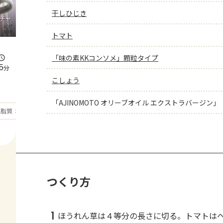
干しひじき
チャ
トマト
「味の素KKコンソメ」顆粒タイプ
5
分
こしょう
「AJINOMOTO オリーブオイル エクストラバージン」
もっと見る
脂質
30.9
g
つくり方
1
ほうれん草は４等分の長さに切る。トマトは