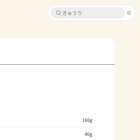
キャンセル
キャンセル
シピ
コンテンツ
ログインするとレシピを保存できます
ログイン
新規登録
レシピ
ホーム
なす
トマト
とうもろこし
ピーマン
みょうが
コンテンツ
レシピ
160g
トーク
40g