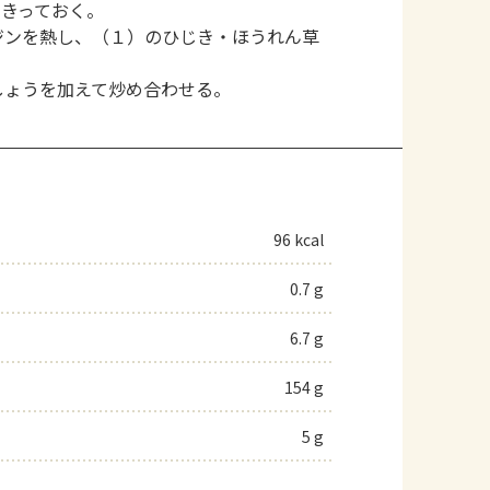
をきっておく。
ジンを熱し、（１）のひじき・ほうれん草
しょうを加えて炒め合わせる。
96 kcal
0.7 g
6.7 g
154 g
5 g