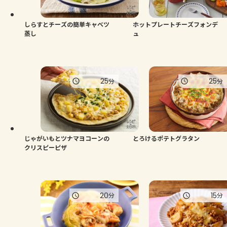
しらすとチーズの簡単キャベツ
ホットプレートチーズフォンデ
蒸し
ュ
25
25
分
分
じゃがいもとツナマヨコーンの
とろけるポテトグラタン
クリスピーピザ
20
15
分
分