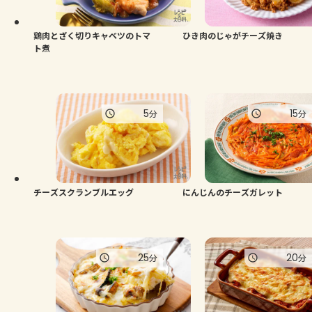
鶏肉とざく切りキャベツのトマ
ひき肉のじゃがチーズ焼き
ト煮
5
15
分
分
チーズスクランブルエッグ
にんじんのチーズガレット
25
20
分
分