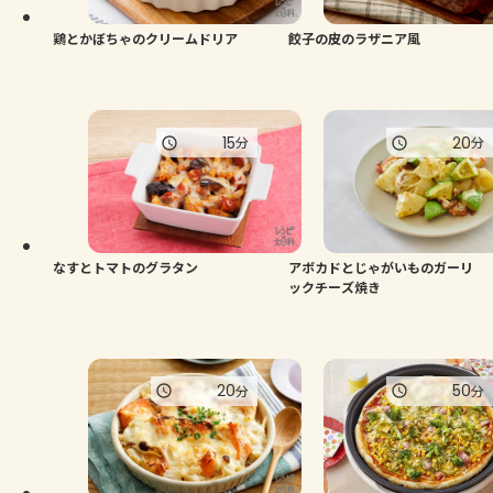
鶏とかぼちゃのクリームドリア
餃子の皮のラザニア風
15
20
分
分
なすとトマトのグラタン
アボカドとじゃがいものガーリ
ックチーズ焼き
20
50
分
分