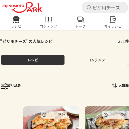
キャ
キャ
レシピ
コンテンツ
トーク
マイレシピ
レシピ
コンテンツ
ログインするとレシピを保存できます
"ピザ用チーズ"の人気レシピ
321件
ログイン
新規登録
人気の食材・レシピ
レシピ
コンテンツ
ホーム
きゅうり
なす
トマト
とうもろこし
ピーマン
みょうが
ゴーヤ
コンテンツ
絞り込み
人気順
レシピ
トーク
15
10
分
分