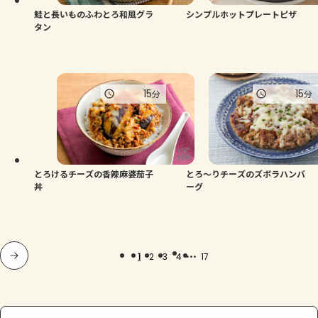
鮭と長いものふわとろ和風グラ
シンプルホットプレートピザ
タン
15
15
分
分
とろけるチーズの香辣麻婆茄子
とろ〜りチーズのズボラハンバ
丼
ーグ
...
1
2
3
4
17