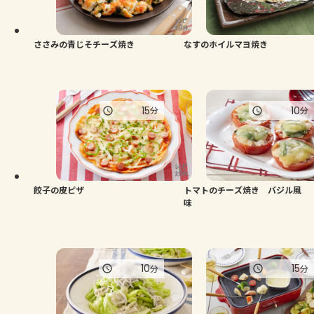
よくあるお問い合わせ
お買い物
ささみの青じそチーズ焼き
なすのホイルマヨ焼き
AJINOMOTO PARK とは
15
10
分
分
餃子の皮ピザ
トマトのチーズ焼き バジル風
味
10
15
分
分