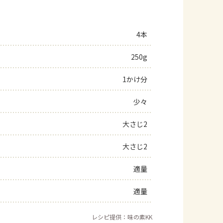
4本
250g
1かけ分
少々
大さじ2
大さじ2
適量
適量
レシピ提供：味の素KK