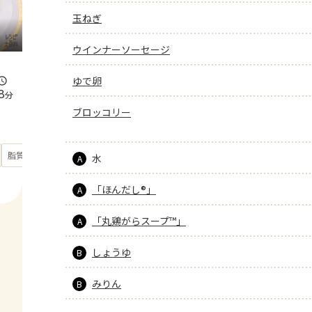
玉ねぎ
ウインナーソーセージ
ゆで卵
8
分
ブロッコリー
もっと見る
脂質
36.1
g
水
A
「ほんだし®」
A
「丸鶏がらスープ™」
A
しょうゆ
B
みりん
B