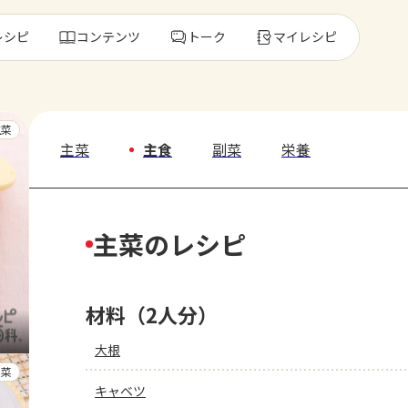
レシピ
コンテンツ
トーク
マイレシピ
レ
主菜
主菜
主食
副菜
栄養
人気の食材・
主菜のレシピ
きゅうり
ゴーヤ
材料（2人分）
大根
副菜
キャベツ