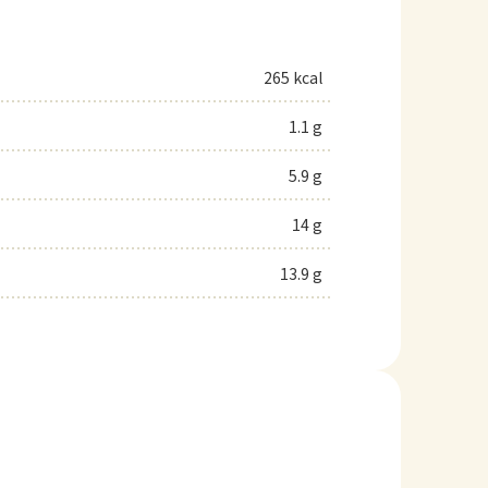
265 kcal
1.1 g
5.9 g
14 g
13.9 g