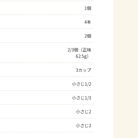
1個
よくあるお問い合わせ
4本
お買い物
2個
AJINOMOTO PARK とは
2/3個（正味
62.5g）
3カップ
小さじ1/2
小さじ1/3
小さじ2
小さじ2