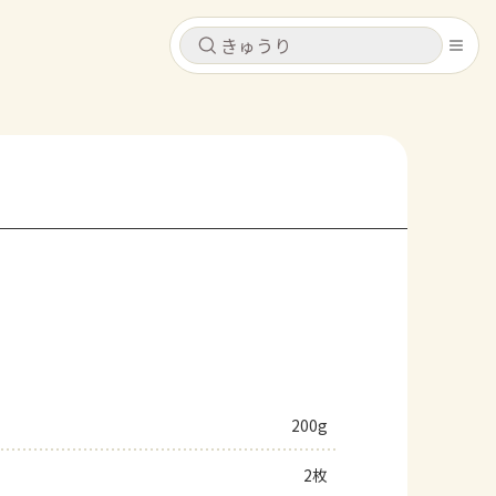
キャンセル
キャンセル
シピ
コンテンツ
ログインするとレシピを保存できます
ログイン
新規登録
レシピ
ホーム
なす
トマト
とうもろこし
ピーマン
みょうが
コンテンツ
レシピ
200g
トーク
2枚