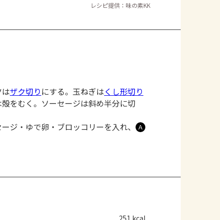
レシピ提供：味の素KK
ツは
ザク切り
にする。玉ねぎは
くし形切り
は殻をむく。ソーセージは斜め半分に切
セージ・ゆで卵・ブロッコリーを入れ、
Ａ
251 kcal