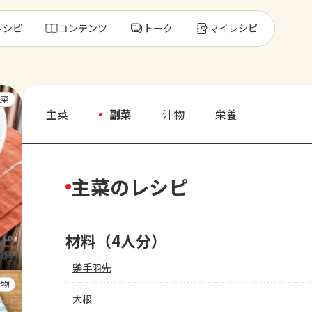
レシピ
コンテンツ
トーク
マイレシピ
レ
主菜
主菜
副菜
汁物
栄養
人気の食材・
主菜のレシピ
きゅうり
ゴーヤ
材料（4人分）
鶏手羽先
汁物
大根