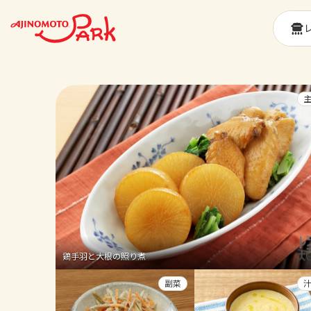
鶏手羽と大根の照り煮
副菜