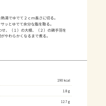
は熱湯でゆでて２ｃｍ長さに切る。
でサッとゆでて余分な脂を取る。
わせ、（１）の大根、（２）の鶏手羽を
根がやわらかくなるまで煮る。
190 kcal
1.8 g
12.7 g