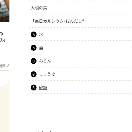
大根の葉
とろ
「毎日カルシウム･ほんだし®」
水
A
0
分
酒
A
みりん
B
もっと見る
脂質
34.4
g
しょうゆ
B
砂糖
B