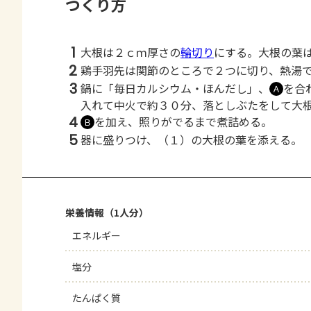
つくり方
1
大根は２ｃｍ厚さの
輪切り
にする。大根の葉
2
鶏手羽先は関節のところで２つに切り、熱湯
3
鍋に「毎日カルシウム・ほんだし」、
を合
Ａ
入れて中火で約３０分、落としぶたをして大
4
を加え、照りがでるまで煮詰める。
Ｂ
5
器に盛りつけ、（１）の大根の葉を添える。
栄養情報（1人分）
エネルギー
塩分
たんぱく質