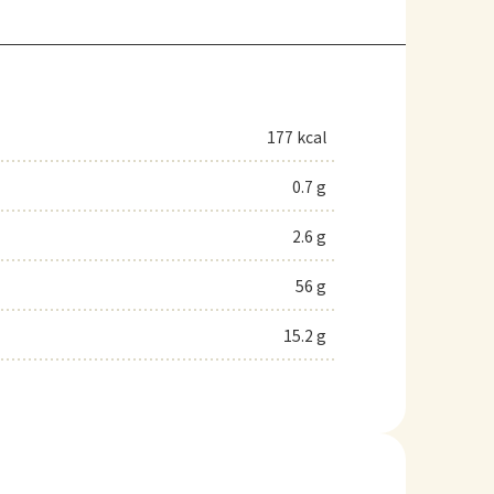
177 kcal
0.7 g
2.6 g
56 g
15.2 g