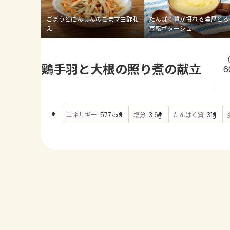
ごぼうとにんじんのごまマヨ酢和
たんぱく質が摂れる濃厚とろ
え
豆腐ポタージュ
鶏手羽と大根の照り煮の献立
6
エネルギー
塩分
たんぱく質
577
3.6
31
kcal
g
g