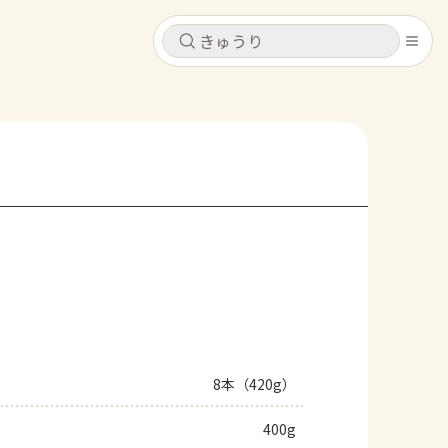
キャンセル
キャンセル
シピ
コンテンツ
ログインするとレシピを保存できます
ログイン
新規登録
レシピ
ホーム
なす
トマト
とうもろこし
ピーマン
みょうが
コンテンツ
レシピ
8本（420g）
トーク
400g