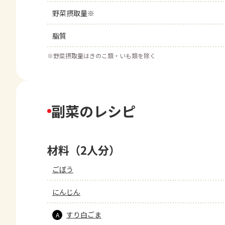
野菜摂取量※
脂質
※
野菜摂取量はきのこ類・いも類を除く
副菜のレシピ
材料（2人分）
ごぼう
にんじん
すり白ごま
A