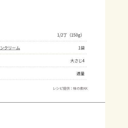
1/2丁（150g）
ーンクリーム
1袋
大さじ4
適量
レシピ提供：味の素KK