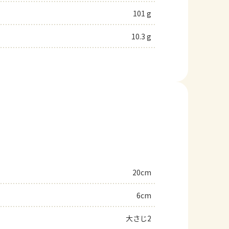
101 g
10.3 g
20cm
6cm
大さじ2