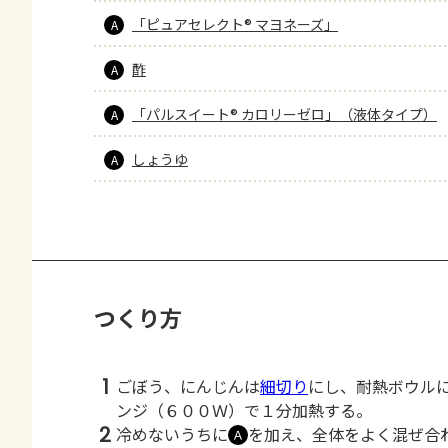
「ピュアセレクト® マヨネーズ」
A
酢
A
「パルスイート® カロリーゼロ」（液体タイプ）
A
しょうゆ
A
つくり方
1
ごぼう、にんじんは
細切り
にし、耐熱ボウル
ンジ（６００Ｗ）で１分加熱する。
2
冷めないうちに
を加え、全体をよく混ぜ合
Ａ