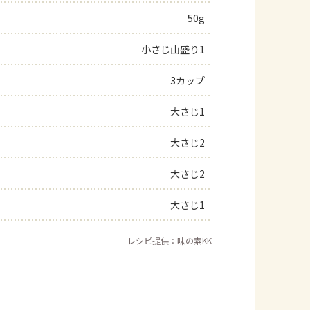
50g
よくあるお問い合わせ
小さじ山盛り1
お買い物
3カップ
AJINOMOTO PARK とは
大さじ1
大さじ2
大さじ2
大さじ1
レシピ提供：味の素KK