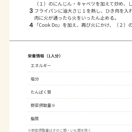
（１）のにんじん・キャベツを加えて炒め、
3
フライパンに油大さじ１を熱し、ひき肉を入
肉に火が通ったら火をいったん止める。
4
「Cook Do」を加え、再び火にかけ、（２
栄養情報（1人分）
エネルギー
塩分
たんぱく質
野菜摂取量※
脂質
※
野菜摂取量はきのこ類・いも類を除く