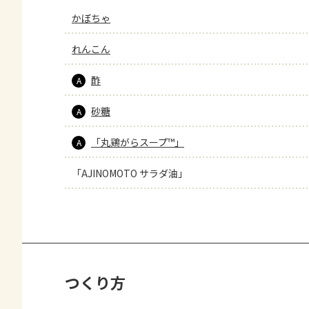
かぼちゃ
れんこん
酢
A
砂糖
A
「丸鶏がらスープ™」
A
「AJINOMOTO サラダ油」
つくり方