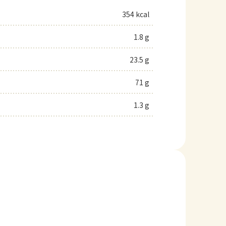
354 kcal
1.8 g
23.5 g
71 g
1.3 g