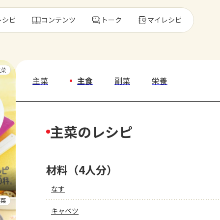
レシピ
コンテンツ
トーク
マイレシピ
レ
主菜
主菜
主食
副菜
栄養
人気の食材・
主菜のレシピ
きゅうり
ゴーヤ
材料（4人分）
なす
副菜
キャベツ