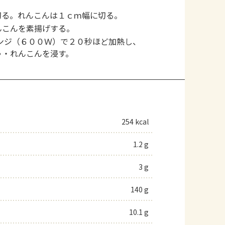
切る。れんこんは１ｃｍ幅に切る。
んこんを素揚げする。
ンジ（６００Ｗ）で２０秒ほど加熱し、
ゃ・れんこんを浸す。
254 kcal
1.2 g
3 g
140 g
10.1 g