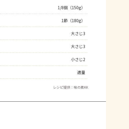
1/8個（150g）
1節（180g）
大さじ3
大さじ3
小さじ2
適量
レシピ提供：味の素KK