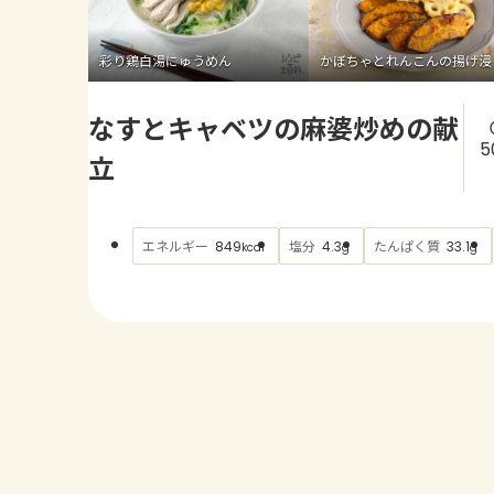
彩り鶏白湯にゅうめん
かぼちゃとれんこんの揚げ浸
なすとキャベツの麻婆炒めの献
5
立
エネルギー
塩分
たんぱく質
849
4.3
33.1
kcal
g
g