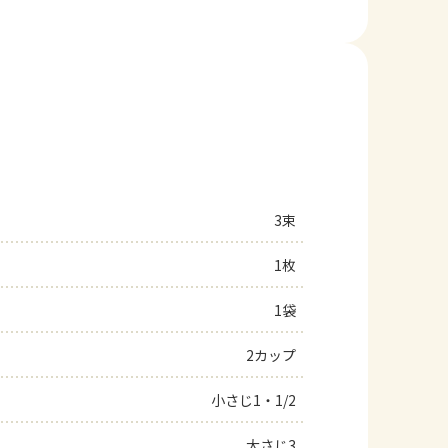
3束
1枚
1袋
2カップ
小さじ1・1/2
大さじ3