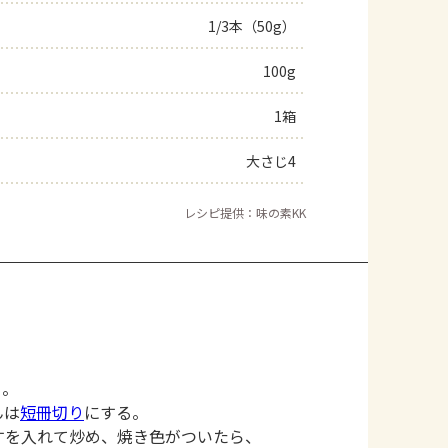
1/3本（50g）
よくあるお問い合わせ
100g
お買い物
1箱
AJINOMOTO PARK とは
大さじ4
レシピ提供：味の素KK
る。
んは
短冊切り
にする。
すを入れて炒め、焼き色がついたら、