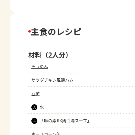
主食のレシピ
材料（2人分）
そうめん
サラダチキン風鶏ハム
豆苗
水
A
「味の素KK鶏白湯スープ」
A
ホールコーン缶