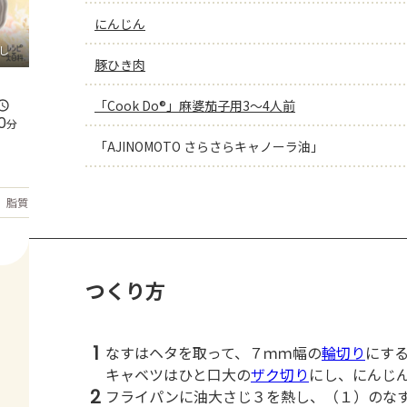
にんじん
し
豚ひき肉
「Cook Do®」麻婆茄子用3～4人前
0
分
「AJINOMOTO さらさらキャノーラ油」
もっと見る
脂質
32.1
g
つくり方
1
なすはヘタを取って、７ｍｍ幅の
輪切り
にす
キャベツはひと口大の
ザク切り
にし、にんじ
2
フライパンに油大さじ３を熱し、（１）のな