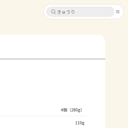
キャンセル
キャンセル
シピ
コンテンツ
ログインするとレシピを保存できます
ログイン
新規登録
レシピ
ホーム
なす
トマト
とうもろこし
ピーマン
みょうが
コンテンツ
レシピ
4個（280g）
トーク
110g