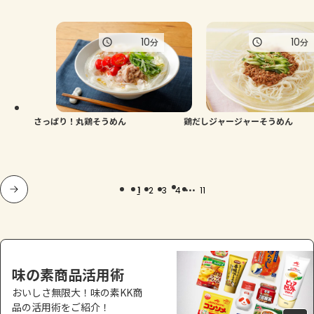
10
10
分
分
さっぱり！丸鶏そうめん
鶏だしジャージャーそうめん
...
1
2
3
4
11
味の素商品活用術
おいしさ無限大！味の素KK商
品の活用術をご紹介！