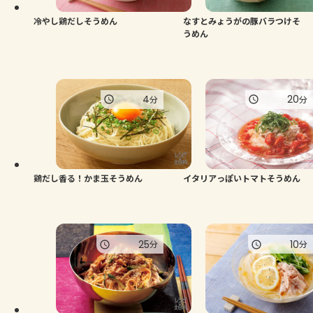
冷やし鶏だしそうめん
なすとみょうがの豚バラつけそ
うめん
4
20
分
分
鶏だし香る！かま玉そうめん
イタリアっぽいトマトそうめん
25
10
分
分