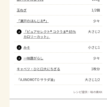
玉ねぎ
1/2個
「瀬戸のほんじお®」
少々
「ピュアセレクト® コクうま® 65％
大さじ2
A
カロリーカット」
みそ
小さじ1
A
一味唐がらし
少々
A
キャベツ・ひと口大にちぎる
1枚分
「AJINOMOTO サラダ油」
大さじ1/2
レシピ提供：味の素KK