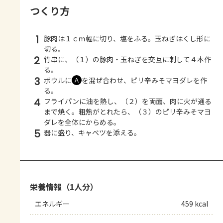
つくり方
1
豚肉は１ｃｍ幅に切り、塩をふる。玉ねぎはくし形に
切る。
2
竹串に、（１）の豚肉・玉ねぎを交互に刺して４本作
る。
3
ボウルに
を混ぜ合わせ、ピリ辛みそマヨダレを作
Ａ
る。
4
フライパンに油を熱し、（２）を両面、肉に火が通る
まで焼く。粗熱がとれたら、（３）のピリ辛みそマヨ
ダレを全体にからめる。
5
器に盛り、キャベツを添える。
栄養情報（1人分）
エネルギー
459 kcal