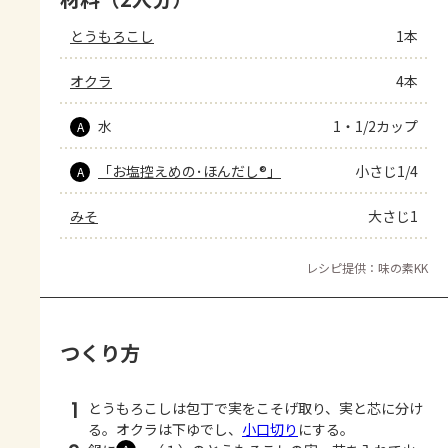
とうもろこし
1本
オクラ
4本
水
1・1/2カップ
A
「お塩控えめの･ほんだし®」
小さじ1/4
A
みそ
大さじ1
レシピ提供：味の素KK
つくり方
1
とうもろこしは包丁で実をこそげ取り、実と芯に分け
る。オクラは下ゆでし、
小口切り
にする。