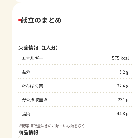
献立のまとめ
栄養情報（1人分）
エネルギー
575 kcal
塩分
3.2 g
たんぱく質
22.4 g
野菜摂取量※
231 g
脂質
44.8 g
※
野菜摂取量はきのこ類・いも類を除く
商品情報