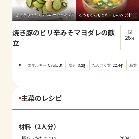
よくあるお問い合わせ
きゅうりとたくあんのサッとあえ
とうもろこしとおくらのみそ汁
お買い物
焼き豚のピリ辛みそマヨダレの献
AJINOMOTO PARK とは
28
分
立
エネルギー
塩分
たんぱく質
脂質
575
3.2
22.4
kcal
g
g
主菜のレシピ
材料（2人分）
豚バラかたまり肉
200g