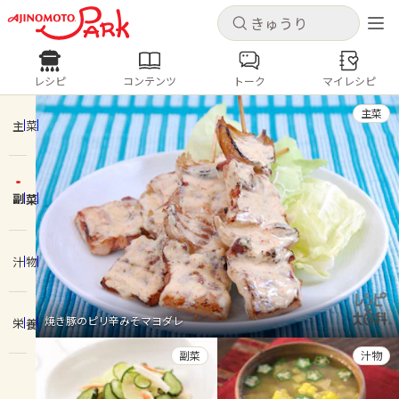
キャンセル
キャンセル
レシピ
コンテンツ
トーク
マイレシピ
レシピ
コンテンツ
ログインするとレシピを保存できます
主菜
ログイン
新規登録
主菜
人気の食材・レシピ
副菜
ホーム
きゅうり
なす
トマト
とうもろこし
ピーマン
みょうが
ゴーヤ
コンテンツ
汁物
レシピ
焼き豚のピリ辛みそマヨダレ
栄養
トーク
副菜
汁物