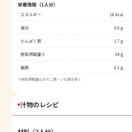
栄養情報（1人分）
エネルギー
16 kcal
塩分
0.6 g
たんぱく質
1.7 g
野菜摂取量※
54 g
脂質
0.1 g
※
野菜摂取量はきのこ類・いも類を除く
汁物のレシピ
材料（2人分）