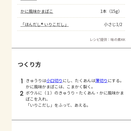
かに風味かまぼこ
1本（15g）
「ほんだし® いりこだし」
小さじ1/2
レシピ提供：味の素KK
つくり方
1
きゅうりは
小口切り
にし、たくあんは
薄切り
にする。
かに風味かまぼこは、こまかく裂く。
2
ボウルに（１）のきゅうり・たくあん・かに風味かま
ぼこを入れ、
「いりこだし」をふって、あえる。