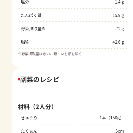
塩分
1.4 g
たんぱく質
15.9 g
野菜摂取量※
72 g
脂質
42.6 g
※
野菜摂取量はきのこ類・いも類を除く
副菜のレシピ
材料（2人分）
きゅうり
1本（150g）
たくあん
5cm