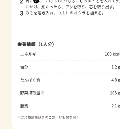
2
鍋に
、（１）のとうもろこしの実・芯を入れて火
Ａ
にかけ、煮立ったら、アクを取り、芯を取り出す。
3
みそを溶き入れ、（１）のオクラを加える。
栄養情報（1人分）
エネルギー
100 kcal
塩分
1.2 g
たんぱく質
4.8 g
野菜摂取量※
105 g
脂質
2.1 g
※
野菜摂取量はきのこ類・いも類を除く