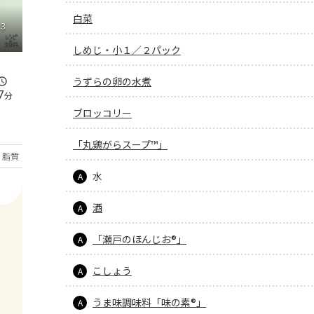
白菜
３
しめじ・小１／２パック
うずらの卵の水煮
7
分
ブロッコリー
「丸鶏がらスープ™」
もっと見る
脂質
38.4
g
水
A
酒
A
「瀬戸のほんじお®」
A
こしょう
A
うま味調味料「味の素®」
A