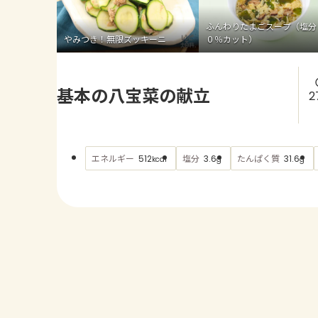
ふんわりたまごスープ（塩分
やみつき！無限ズッキーニ
０％カット）
基本の八宝菜の献立
2
エネルギー
塩分
たんぱく質
512
3.6
31.6
kcal
g
g