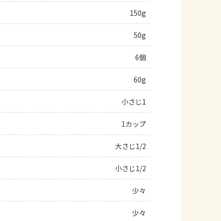
150g
よくあるお問い合わせ
50g
お買い物
6個
AJINOMOTO PARK とは
60g
小さじ1
1カップ
大さじ1/2
小さじ1/2
少々
少々