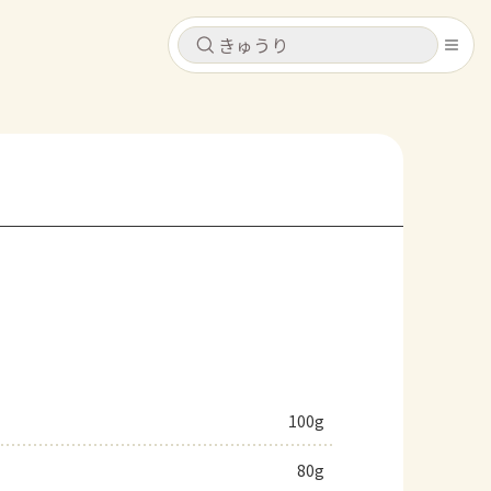
キャンセル
キャンセル
シピ
コンテンツ
ログインするとレシピを保存できます
ログイン
新規登録
レシピ
ホーム
なす
トマト
とうもろこし
ピーマン
みょうが
コンテンツ
レシピ
100g
トーク
80g