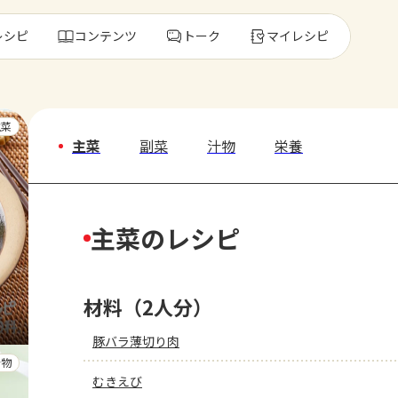
レシピ
コンテンツ
トーク
マイレシピ
レ
主菜
主菜
副菜
汁物
栄養
人気の食材・
主菜のレシピ
きゅうり
ゴーヤ
材料（2人分）
豚バラ薄切り肉
汁物
むきえび