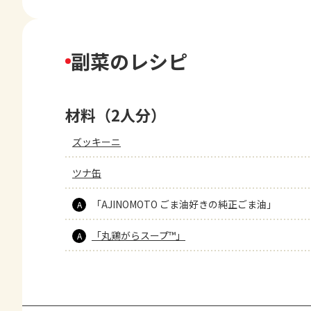
副菜のレシピ
材料（2人分）
ズッキーニ
ツナ缶
「AJINOMOTO ごま油好きの純正ごま油」
A
「丸鶏がらスープ™」
A