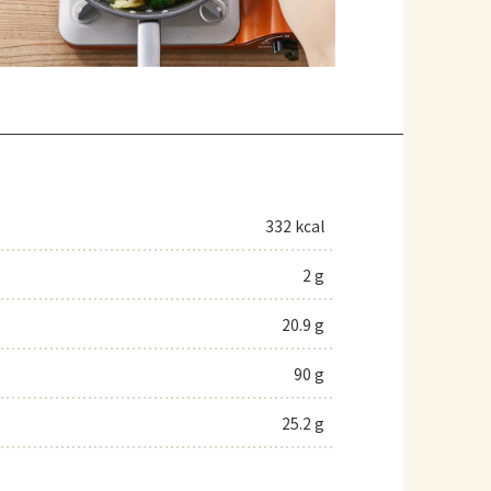
332 kcal
2 g
20.9 g
90 g
25.2 g