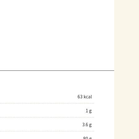
63 kcal
1 g
3.6 g
80 g