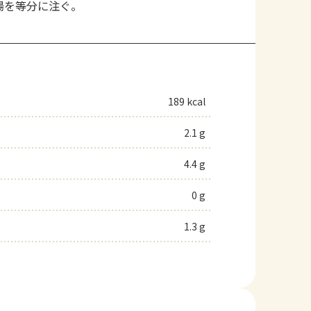
湯を等分に注ぐ。
189 kcal
2.1 g
4.4 g
0 g
1.3 g