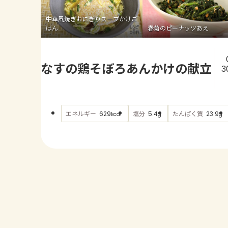
中華風焼きおにぎりスープかけご
はん
春菊のピーナッツあえ
なすの鶏そぼろあんかけの献立
3
エネルギー
塩分
たんぱく質
629
5.4
23.9
kcal
g
g