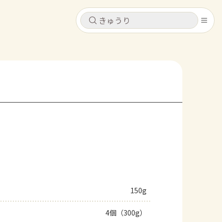
キャンセル
キャンセル
シピ
コンテンツ
ログインするとレシピを保存できます
ログイン
新規登録
レシピ
ホーム
なす
トマト
とうもろこし
ピーマン
みょうが
コンテンツ
レシピ
150g
トーク
4個（300g）