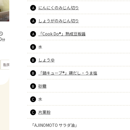
にんにくのみじん切り
A
しょうがのみじん切り
A
「Cook Do®」熟成豆板醤
A
0
分
水
B
しょうゆ
B
もっと見る
脂質
34.6
g
「鍋キューブ®」鶏だし・うま塩
B
砂糖
B
水
C
片栗粉
C
「AJINOMOTO サラダ油」