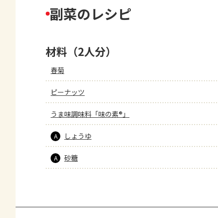
副菜のレシピ
材料（2人分）
春菊
ピーナッツ
うま味調味料「味の素®」
しょうゆ
A
砂糖
A