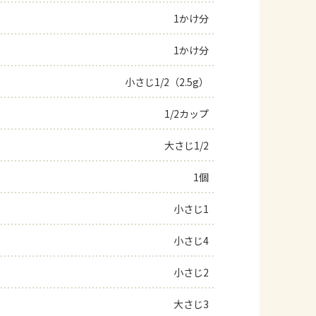
1かけ分
よくあるお問い合わせ
1かけ分
お買い物
小さじ1/2（2.5g）
AJINOMOTO PARK とは
1/2カップ
大さじ1/2
1個
小さじ1
小さじ4
小さじ2
大さじ3