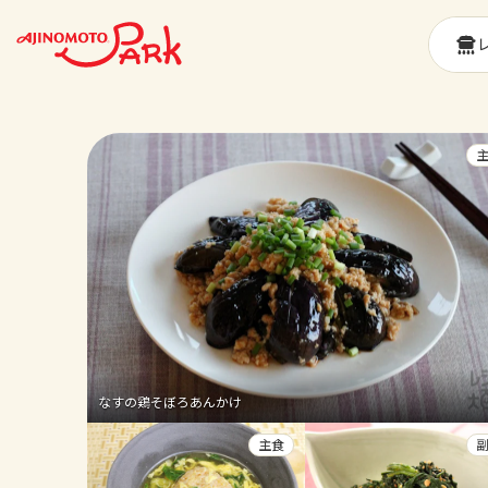
なすの鶏そぼろあんかけ
主食