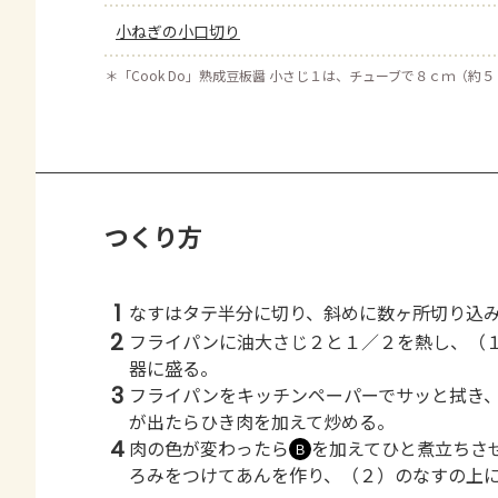
小ねぎの小口切り
＊
「Cook Do」熟成豆板醤 小さじ１は、チューブで８ｃｍ（約
つくり方
1
なすはタテ半分に切り、斜めに数ヶ所切り込
2
フライパンに油大さじ２と１／２を熱し、（
器に盛る。
3
フライパンをキッチンペーパーでサッと拭き
が出たらひき肉を加えて炒める。
4
肉の色が変わったら
を加えてひと煮立ちさ
Ｂ
ろみをつけてあんを作り、（２）のなすの上