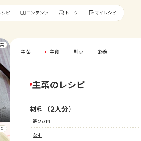
レシピ
コンテンツ
トーク
マイレシピ
レ
主菜
主菜
主食
副菜
栄養
人気の食材・
主菜のレシピ
きゅうり
ゴーヤ
材料（2人分）
鶏ひき肉
副菜
なす