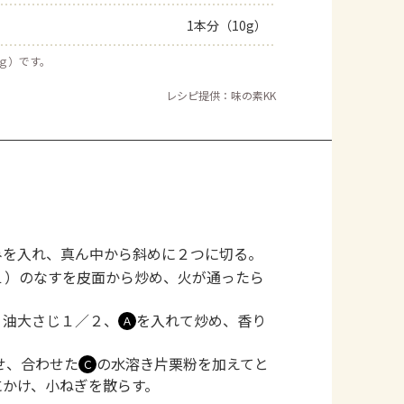
1本分（10g）
５ｇ）です。
レシピ提供：味の素KK
みを入れ、真ん中から斜めに２つに切る。
１）のなすを皮面から炒め、火が通ったら
、油大さじ１／２、
を入れて炒め、香り
Ａ
せ、合わせた
の水溶き片栗粉を加えてと
Ｃ
にかけ、小ねぎを散らす。