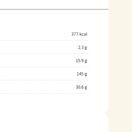
377 kcal
2.3 g
15.9 g
145 g
30.6 g