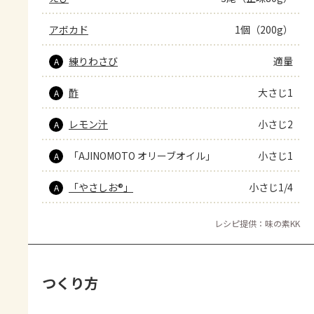
アボカド
1個（200g）
練りわさび
適量
A
酢
大さじ1
A
レモン汁
小さじ2
A
「AJINOMOTO オリーブオイル」
小さじ1
A
「やさしお®」
小さじ1/4
A
レシピ提供：味の素KK
つくり方