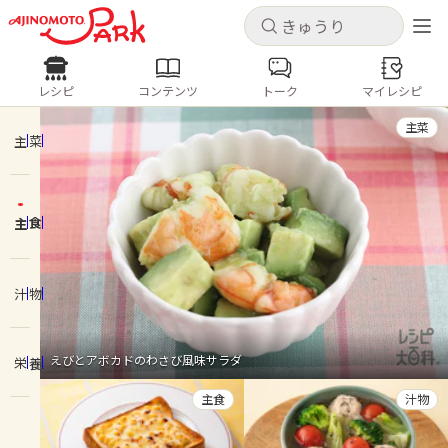
キャンセル
キャンセル
レシピ
コンテンツ
トーク
マイレシピ
レシピ
コンテンツ
ログインするとレシピを保存できます
主菜
ログイン
新規登録
主菜
人気の食材・レシピ
主食
ホーム
きゅうり
なす
トマト
とうもろこし
ピーマン
みょうが
ゴーヤ
コンテンツ
汁物
レシピ
えびとアボカドのわさび風味サラダ
栄養
トーク
主食
汁物