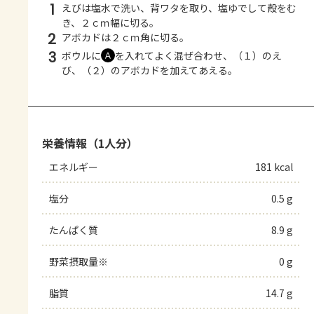
1
えびは塩水で洗い、背ワタを取り、塩ゆでして殻をむ
き、２ｃｍ幅に切る。
2
アボカドは２ｃｍ角に切る。
3
ボウルに
を入れてよく混ぜ合わせ、（１）のえ
Ａ
び、（２）のアボカドを加えてあえる。
栄養情報（1人分）
エネルギー
181 kcal
塩分
0.5 g
たんぱく質
8.9 g
野菜摂取量※
0 g
脂質
14.7 g