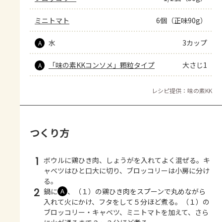
ミニトマト
6個（正味90g）
水
3カップ
A
「味の素KKコンソメ」顆粒タイプ
大さじ1
A
レシピ提供：味の素KK
つくり方
1
ボウルに鶏ひき肉、しょうがを入れてよく混ぜる。キ
ャベツはひと口大に切り、ブロッコリーは小房に分け
る。
2
鍋に
、（１）の鶏ひき肉をスプーンで丸めながら
Ａ
入れて火にかけ、フタをして５分ほど煮る。（１）の
ブロッコリー・キャベツ、ミニトマトを加えて、さら