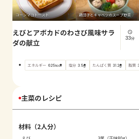
よくあるお問い合わせ
コーンマヨトースト
鶏団子とキャベツのスープ野菜
お買い物
えびとアボカドのわさび風味サラ
AJINOMOTO PARK とは
33
分
ダの献立
エネルギー
塩分
たんぱく質
脂質
625
3.5
31.2
kcal
g
g
主菜のレシピ
材料（2人分）
えび
3尾（正味80g）