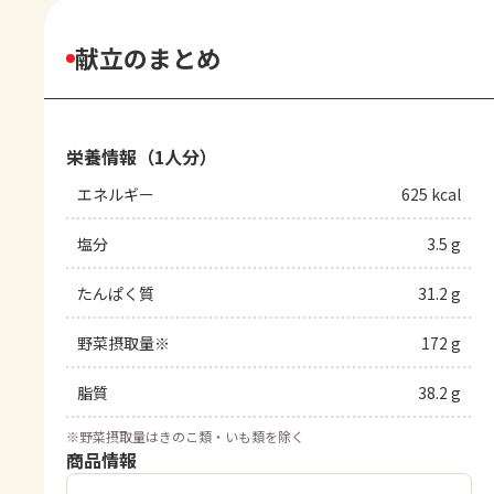
献立のまとめ
栄養情報（1人分）
エネルギー
625 kcal
塩分
3.5 g
たんぱく質
31.2 g
野菜摂取量※
172 g
脂質
38.2 g
※
野菜摂取量はきのこ類・いも類を除く
商品情報