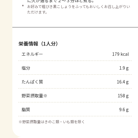
に火が通るまで２～３分ほど煮る。
＊
お好みで粗びき黒こしょうをふってもおいしくお召し上がりい
ただけます。
栄養情報（1人分）
エネルギー
179 kcal
塩分
1.9 g
たんぱく質
16.4 g
野菜摂取量※
158 g
脂質
9.6 g
※
野菜摂取量はきのこ類・いも類を除く