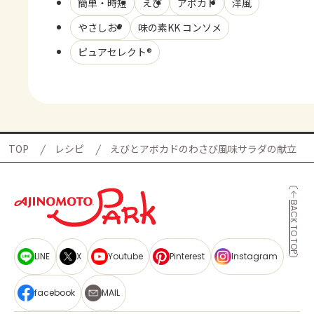
簡単・時短
えび
アボカド
洋風
やさしお®
味の素KK コンソメ
ピュアセレクト®
TOP
レシピ
えびとアボカドのわさび風味サラダの献立
BACK TO TOP
LINE
X
Youtube
Pinterest
Instagram
facebook
MAIL