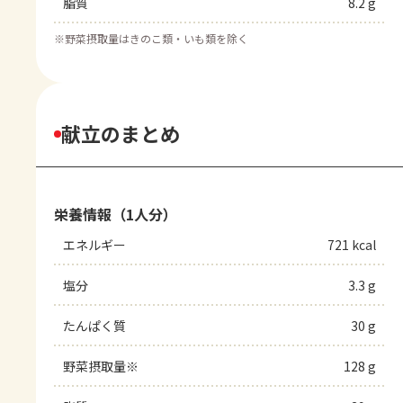
脂質
8.2 g
※
野菜摂取量はきのこ類・いも類を除く
献立のまとめ
栄養情報（1人分）
エネルギー
721 kcal
塩分
3.3 g
たんぱく質
30 g
野菜摂取量※
128 g