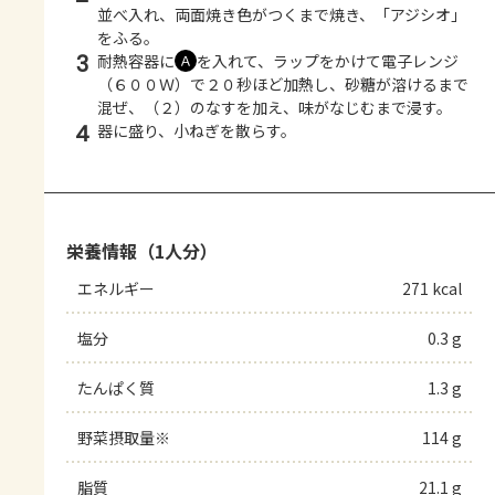
並べ入れ、両面焼き色がつくまで焼き、「アジシオ」
をふる。
3
耐熱容器に
を入れて、ラップをかけて電子レンジ
Ａ
（６００Ｗ）で２０秒ほど加熱し、砂糖が溶けるまで
混ぜ、（２）のなすを加え、味がなじむまで浸す。
4
器に盛り、小ねぎを散らす。
栄養情報（1人分）
エネルギー
271 kcal
塩分
0.3 g
たんぱく質
1.3 g
野菜摂取量※
114 g
脂質
21.1 g