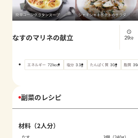
よくあるお問い合わせ
簡単コーングラタンスープ
シャキシャキポテトのサラダ
お買い物
なすのマリネの献立
AJINOMOTO PARK とは
29
分
エネルギー
塩分
たんぱく質
脂質
721
3.3
30
39
kcal
g
g
副菜のレシピ
材料（2人分）
なす
3個（240g）