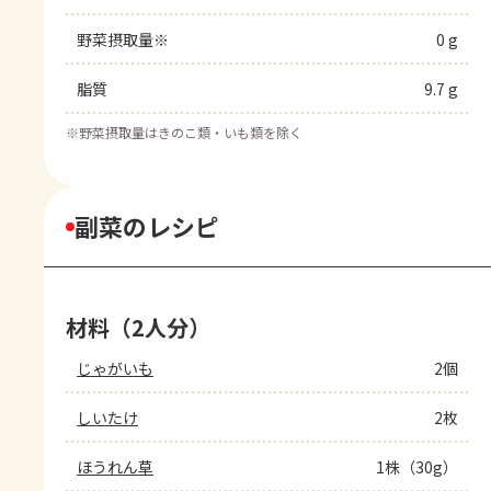
野菜摂取量※
0 g
脂質
9.7 g
※
野菜摂取量はきのこ類・いも類を除く
副菜のレシピ
材料（2人分）
じゃがいも
2個
しいたけ
2枚
ほうれん草
1株（30g）