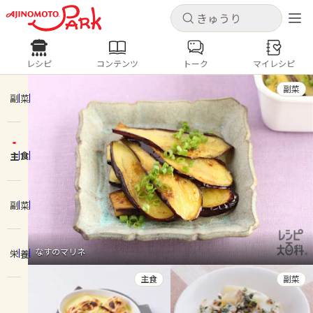
キャンセル
キャンセル
レシピ
コンテンツ
トーク
マイレシピ
レシピ
コンテンツ
ログインするとレシピを保存できます
副菜
ログイン
新規登録
副菜
人気の食材・レシピ
主食
ホーム
きゅうり
なす
トマト
とうもろこし
ピーマン
みょうが
ゴーヤ
コンテンツ
副菜
レシピ
なすのマリネ
栄養
トーク
主食
副菜