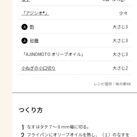
「アジシオ®」
少々
酢
大さじ3
A
砂糖
大さじ3
A
「AJINOMOTO オリーブオイル」
大さじ3
小ねぎの小口切り
大さじ2
レシピ提供：味の素KK
つくり方
1
なすはタテ７～８ｍｍ幅に切る。
2
フライパンにオリーブオイルを熱し、（１）のなすを