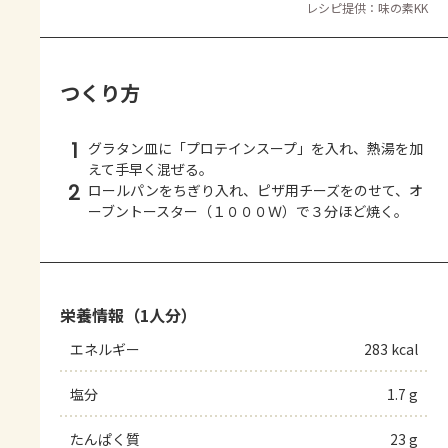
レシピ提供：味の素KK
つくり方
1
グラタン皿に「プロテインスープ」を入れ、熱湯を加
えて手早く混ぜる。
2
ロールパンをちぎり入れ、ピザ用チーズをのせて、オ
ーブントースター（１０００Ｗ）で３分ほど焼く。
栄養情報（1人分）
エネルギー
283 kcal
塩分
1.7 g
たんぱく質
23 g