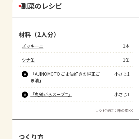
副菜のレシピ
材料（2人分）
ズッキーニ
1本
ツナ缶
1缶
「AJINOMOTO ごま油好きの純正ご
小さじ1
A
ま油」
「丸鶏がらスープ™」
小さじ1
A
レシピ提供：味の素KK
つくり方