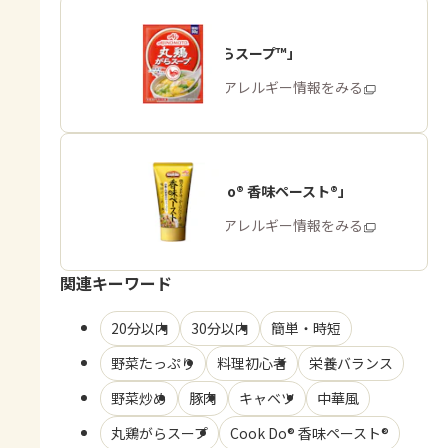
「丸鶏がらスープ™」
商品・アレルギー情報をみる
「Cook Do® 香味ペースト®」
商品・アレルギー情報をみる
関連キーワード
20分以内
30分以内
簡単・時短
野菜たっぷり
料理初心者
栄養バランス
野菜炒め
豚肉
キャベツ
中華風
丸鶏がらスープ
Cook Do® 香味ペースト®