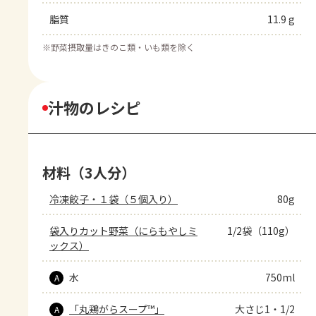
脂質
11.9 g
※
野菜摂取量はきのこ類・いも類を除く
汁物のレシピ
材料（3人分）
冷凍餃子・１袋（５個入り）
80g
袋入りカット野菜（にらもやしミ
1/2袋（110g）
ックス）
水
750ml
A
「丸鶏がらスープ™」
大さじ1・1/2
A