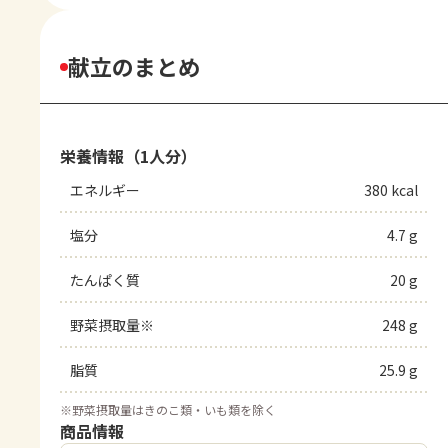
献立のまとめ
栄養情報（1人分）
エネルギー
380 kcal
塩分
4.7 g
たんぱく質
20 g
野菜摂取量※
248 g
脂質
25.9 g
※
野菜摂取量はきのこ類・いも類を除く
商品情報