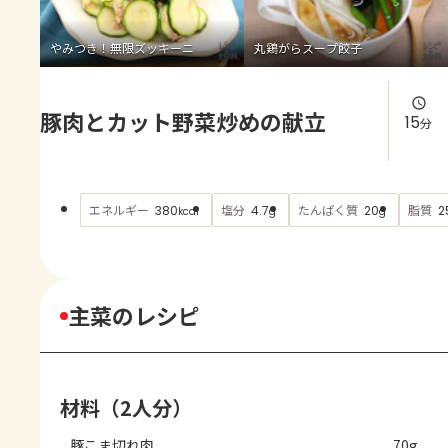
よくあるお問い合わせ
やみつき！無限ズッキーニ
丸鶏がらスープ餃子
お買い物
豚肉とカット野菜炒めの献立
AJINOMOTO PARK とは
15
分
エネルギー
塩分
たんぱく質
脂質
380
4.7
20
2
kcal
g
g
主菜のレシピ
材料（2人分）
豚こま切れ肉
70g