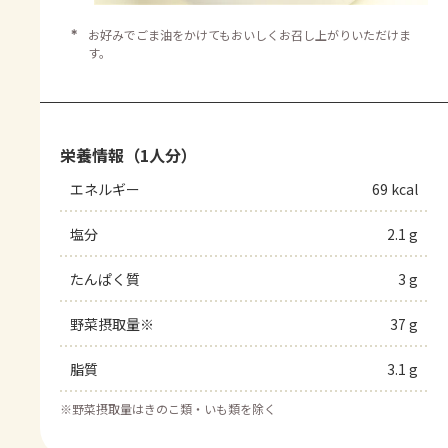
＊
お好みでごま油をかけてもおいしくお召し上がりいただけま
す。
栄養情報（1人分）
エネルギー
69 kcal
塩分
2.1 g
たんぱく質
3 g
野菜摂取量※
37 g
脂質
3.1 g
※
野菜摂取量はきのこ類・いも類を除く