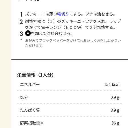
1
ズッキーニは薄い
輪切り
にする。ツナは油をきる。
2
耐熱容器に（１）のズッキーニ・ツナを入れ、ラップ
をかけて電子レンジ（６００Ｗ）で２分加熱する。
3
を加えて混ぜ合わせる。
Ａ
＊
お好みでブラックペッパーをかけてもおいしくお召し上がりい
ただけます。
栄養情報（1人分）
エネルギー
151 kcal
塩分
0.9 g
たんぱく質
8.9 g
野菜摂取量※
96 g