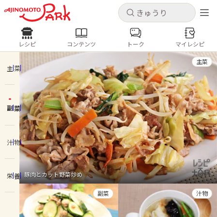
キャンセル
キャンセル
レシピ
コンテンツ
トーク
マイレシピ
レシピ
コンテンツ
ログインするとレシピを保存できます
主菜
ログイン
新規登録
主菜
人気の食材・レシピ
副菜
ホーム
きゅうり
なす
トマト
とうもろこし
ピーマン
みょうが
ゴーヤ
コンテンツ
汁物
レシピ
豚肉とカット野菜炒め
栄養
トーク
副菜
汁物