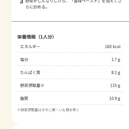
3
野菜がしんなりしたら、「香味ペースト」を加えてさ
らに炒める。
栄養情報（1人分）
エネルギー
160 kcal
塩分
1.7 g
たんぱく質
8.1 g
野菜摂取量※
115 g
脂質
10.9 g
※
野菜摂取量はきのこ類・いも類を除く