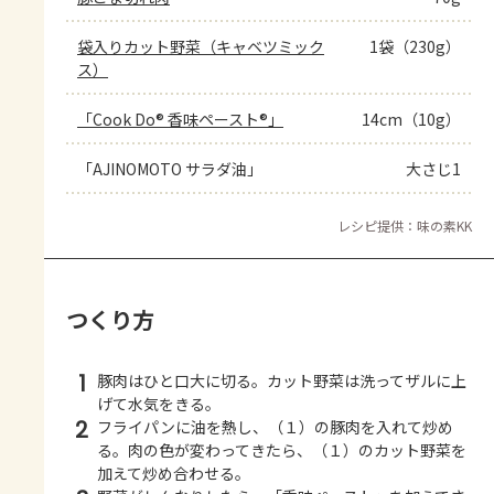
袋入りカット野菜（キャベツミック
1袋（230g）
ス）
「Cook Do® 香味ペースト®」
14cm（10g）
「AJINOMOTO サラダ油」
大さじ1
レシピ提供：味の素KK
つくり方
1
豚肉はひと口大に切る。カット野菜は洗ってザルに上
げて水気をきる。
2
フライパンに油を熱し、（１）の豚肉を入れて炒め
る。肉の色が変わってきたら、（１）のカット野菜を
加えて炒め合わせる。