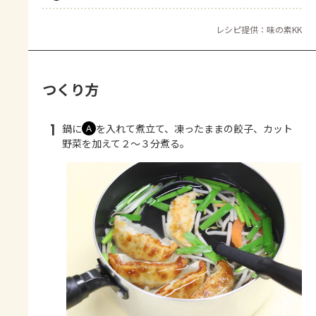
レシピ提供：味の素KK
つくり方
1
鍋に
を入れて煮立て、凍ったままの餃子、カット
Ａ
野菜を加えて２～３分煮る。