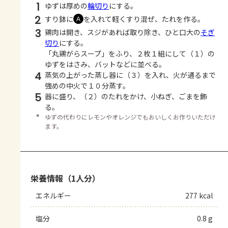
1
ゆずは厚めの
輪切り
にする。
2
すり鉢に
を入れて軽くすり混ぜ、たれを作る。
Ａ
3
鶏肉は開き、スジがあれば取り除き、ひと口大の
そぎ
切り
にする。
「丸鶏がらスープ」をふり、２枚１組にして（１）の
ゆずをはさみ、バットなどに並べる。
4
蒸気の上がった蒸し器に（３）を入れ、火が通るまで
強めの中火で１０分蒸す。
5
器に盛り、（２）のたれをかけ、小ねぎ、ごまを飾
る。
＊
ゆずの代わりにレモンやオレンジでもおいしくお作りいただけ
ます。
栄養情報（1人分）
エネルギー
277 kcal
塩分
0.8 g