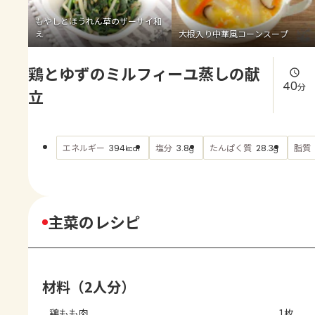
よくあるお問い合わせ
もやしとほうれん草のザーサイ和
え
大根入り中華風コーンスープ
お買い物
鶏とゆずのミルフィーユ蒸しの献
AJINOMOTO PARK とは
40
分
立
エネルギー
塩分
たんぱく質
脂質
394
3.8
28.3
kcal
g
g
主菜のレシピ
材料（2人分）
鶏もも肉
1枚