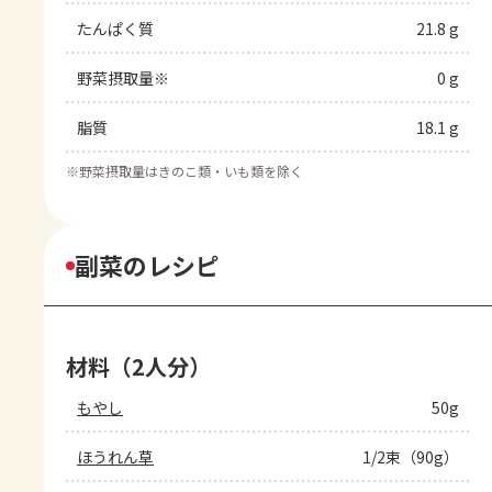
たんぱく質
21.8 g
野菜摂取量※
0 g
脂質
18.1 g
※
野菜摂取量はきのこ類・いも類を除く
副菜のレシピ
材料（2人分）
もやし
50g
ほうれん草
1/2束（90g）