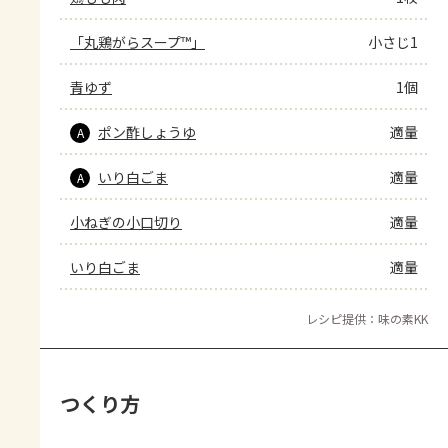
「丸鶏がらスープ™」
小さじ1
青ゆず
1個
ポン酢しょうゆ
適量
A
いり白ごま
適量
A
小ねぎの小口切り
適量
いり白ごま
適量
レシピ提供：味の素KK
つくり方