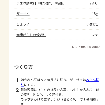
うま味調味料「味の素®」70g瓶
2ふり
ザーサイ
15g
しょうゆ
小さじ1
赤唐がらしの輪切り
少々
レシピ提供：味の素KK
つくり方
1
ほうれん草は５ｃｍ長さに切り、ザーサイは
みじん切
り
にする。
2
耐熱容器に（１）のほうれん草、もやしを入れて「味
の素®」をふり、よく混ぜる。
ラップをかけて電子レンジ（６００Ｗ）で３分加熱す
る。