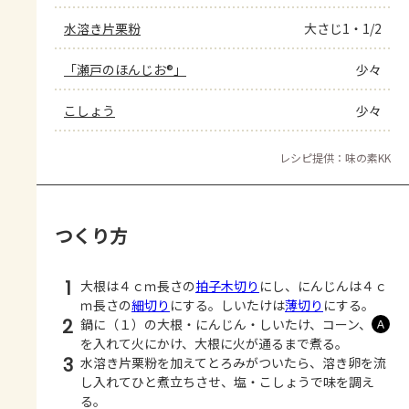
水溶き片栗粉
大さじ1・1/2
「瀬戸のほんじお®」
少々
こしょう
少々
レシピ提供：味の素KK
つくり方
1
大根は４ｃｍ長さの
拍子木切り
にし、にんじんは４ｃ
ｍ長さの
細切り
にする。しいたけは
薄切り
にする。
2
鍋に（１）の大根・にんじん・しいたけ、コーン、
Ａ
を入れて火にかけ、大根に火が通るまで煮る。
3
水溶き片栗粉を加えてとろみがついたら、溶き卵を流
し入れてひと煮立ちさせ、塩・こしょうで味を調え
る。