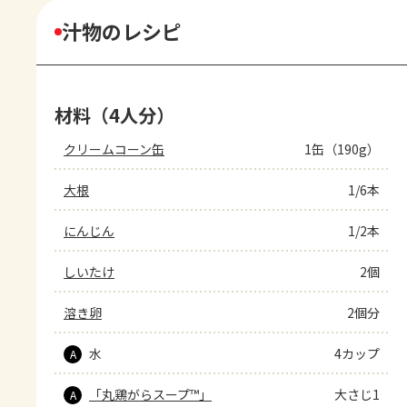
汁物のレシピ
材料（4人分）
クリームコーン缶
1缶（190g）
大根
1/6本
にんじん
1/2本
しいたけ
2個
溶き卵
2個分
水
4カップ
A
「丸鶏がらスープ™」
大さじ1
A