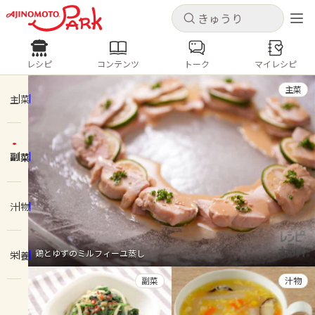
キャンセル
キャンセル
レシピ
コンテンツ
トーク
マイレシピ
レシピ
コンテンツ
ログインするとレシピを保存できます
主菜
ログイン
新規登録
主菜
人気の食材・レシピ
副菜
ホーム
きゅうり
なす
トマト
とうもろこし
ピーマン
みょうが
ゴーヤ
コンテンツ
汁物
レシピ
鶏とゆずのミルフィーユ蒸し
栄養
トーク
副菜
汁物