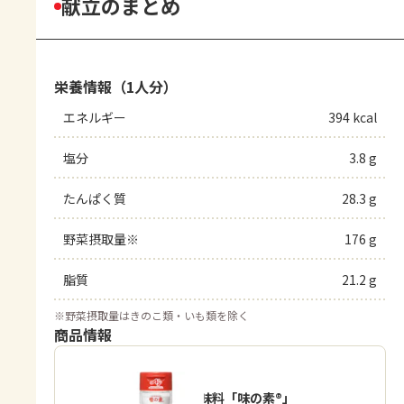
献立のまとめ
栄養情報（1人分）
エネルギー
394 kcal
塩分
3.8 g
たんぱく質
28.3 g
野菜摂取量※
176 g
脂質
21.2 g
※
野菜摂取量はきのこ類・いも類を除く
商品情報
うま味調味料「味の素®」