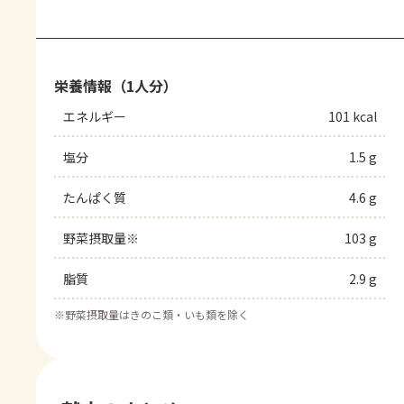
栄養情報（1人分）
エネルギー
101 kcal
塩分
1.5 g
たんぱく質
4.6 g
野菜摂取量※
103 g
脂質
2.9 g
※
野菜摂取量はきのこ類・いも類を除く