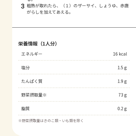
3
粗熱が取れたら、（１）のザーサイ、しょうゆ、赤唐
がらしを加えてあえる。
栄養情報（1人分）
エネルギー
16 kcal
塩分
1.5 g
たんぱく質
1.9 g
野菜摂取量※
73 g
脂質
0.2 g
※
野菜摂取量はきのこ類・いも類を除く