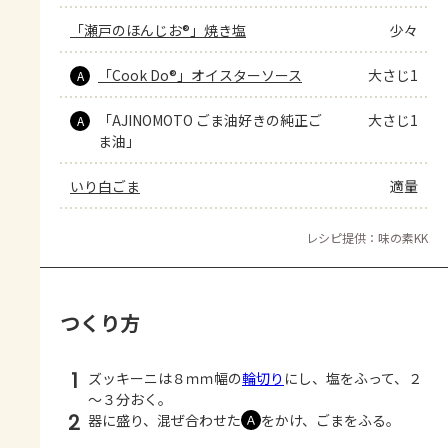
「瀬戸のほんじお®」焼き塩
少々
「Cook Do®」オイスターソース
大さじ1
A
「AJINOMOTO ごま油好きの純正ご
大さじ1
A
ま油」
いり白ごま
適量
レシピ提供：味の素KK
つくり方
1
ズッキーニは８ｍｍ幅の
輪切り
にし、塩をふって、２
～３分おく。
2
器に盛り、混ぜ合わせた
をかけ、ごまをふる。
Ａ