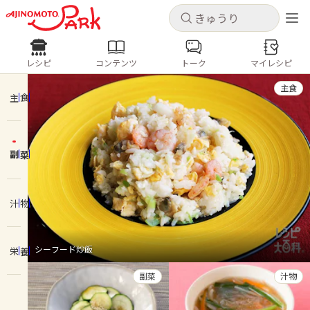
キャンセル
キャンセル
レシピ
コンテンツ
トーク
マイレシピ
レシピ
コンテンツ
ログインするとレシピを保存できます
主食
ログイン
新規登録
主食
人気の食材・レシピ
副菜
ホーム
きゅうり
なす
トマト
とうもろこし
ピーマン
みょうが
ゴーヤ
コンテンツ
汁物
レシピ
シーフード炒飯
栄養
トーク
副菜
汁物