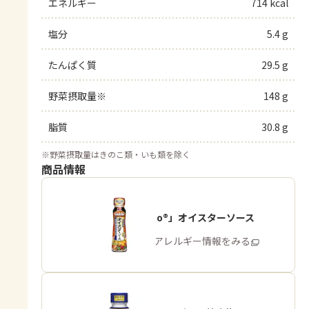
エネルギー
714 kcal
塩分
5.4 g
たんぱく質
29.5 g
野菜摂取量※
148 g
脂質
30.8 g
※
野菜摂取量はきのこ類・いも類を除く
商品情報
「Cook Do®」オイスターソース
商品・アレルギー情報をみる