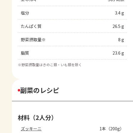
塩分
3.4 g
たんぱく質
26.5 g
野菜摂取量※
8 g
脂質
23.6 g
※
野菜摂取量はきのこ類・いも類を除く
副菜のレシピ
材料（2人分）
ズッキーニ
1本（200g）