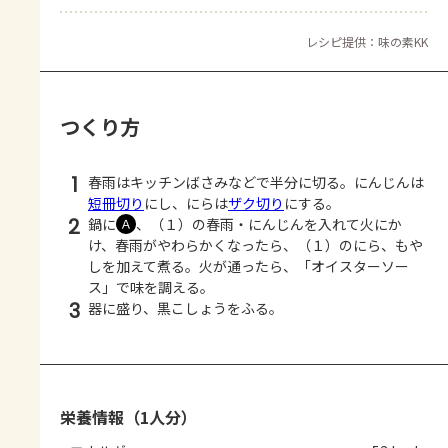
レシピ提供：味の素KK
つくり方
1
春雨はキッチンばさみなどで半分に切る。にんじんは
短冊切り
にし、にらは
ザク切り
にする。
2
鍋に
、（１）の春雨・にんじんを入れて火にか
Ａ
け、春雨がやわらかくなったら、（１）のにら、もや
しを加えて煮る。火が通ったら、「オイスターソー
ス」で味を調える。
3
器に盛り、黒こしょうをふる。
栄養情報（1人分）