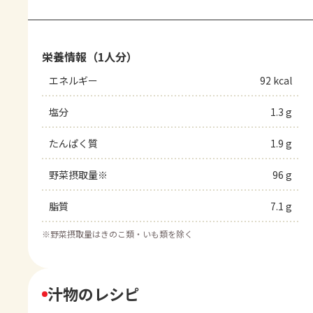
栄養情報（1人分）
エネルギー
92 kcal
塩分
1.3 g
たんぱく質
1.9 g
野菜摂取量※
96 g
脂質
7.1 g
※
野菜摂取量はきのこ類・いも類を除く
汁物のレシピ