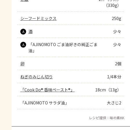
（330g）
シーフードミックス
250g
酒
少々
A
「AJINOMOTO ごま油好きの純正ごま
少々
A
油」
卵
2個
ねぎのみじん切り
1/4本分
「Cook Do® 香味ペースト®」
18cm（13g）
「AJINOMOTO サラダ油」
大さじ2
レシピ提供：味の素KK