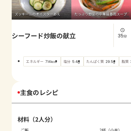
よくあるお問い合わせ
ズッキーニのオイスターあえ
たっぷり野菜の中華風春雨スープ
お買い物
シーフード炒飯の献立
AJINOMOTO PARK とは
35
分
エネルギー
塩分
たんぱく質
脂質
714
5.4
29.5
kcal
g
g
主食のレシピ
材料（2人分）
ご飯
2杯（小丼）