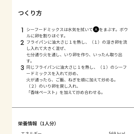
つくり方
1
シーフードミックスは水気を拭いて
をまぶす。ボウ
Ａ
ルに卵を割りほぐす。
2
フライパンに油大さじ１を熱し、（１）の溶き卵を流
し入れて大きく混ぜ、
七分通り火を通し、いり卵を作り、いったん取り出
す。
3
同じフライパンに油大さじ１を熱し、（１）のシーフ
ードミックスを入れて炒め、
火が通ったら、ご飯、ねぎを順に加えて炒める。
（２）のいり卵を戻し入れ、
「香味ペースト」を加えて炒め合わせる。
栄養情報（1人分）
エネルギー
569 kcal