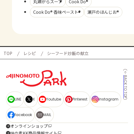
丸鶏がらスープ
Cook Do®
Cook Do® 香味ペースト®
瀬戸のほんじお®
TOP
レシピ
シーフード炒飯の献立
BACK TO TOP
LINE
X
Youtube
Pinterest
Instagram
facebook
MAIL
オンラインショップ
味の素KK商品情報サイト