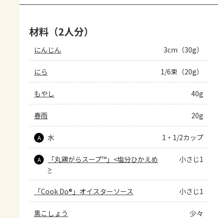
材料（2人分）
にんじん
3cm（30g）
にら
1/6束（20g）
もやし
40g
春雨
20g
水
1・1/2カップ
A
「丸鶏がらスープ™」<塩分ひかえめ
小さじ1
A
>
「Cook Do®」オイスターソース
小さじ1
黒こしょう
少々