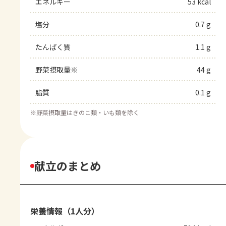
エネルギー
53 kcal
塩分
0.7 g
たんぱく質
1.1 g
野菜摂取量※
44 g
脂質
0.1 g
※
野菜摂取量はきのこ類・いも類を除く
献立のまとめ
栄養情報（1人分）