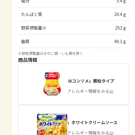
塩分
5.4 g
たんぱく質
20.4 g
野菜摂取量※
252 g
脂質
40.1 g
※
野菜摂取量はきのこ類・いも類を除く
商品情報
「味の素KKコンソメ」顆粒タイプ
商品・アレルギー情報をみる
「Rumic」ホワイトクリームソース
商品・アレルギー情報をみる