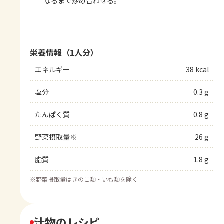
なるまで炒め合わせる。
栄養情報（1人分）
エネルギー
38 kcal
塩分
0.3 g
たんぱく質
0.8 g
野菜摂取量※
26 g
脂質
1.8 g
※
野菜摂取量はきのこ類・いも類を除く
汁物のレシピ