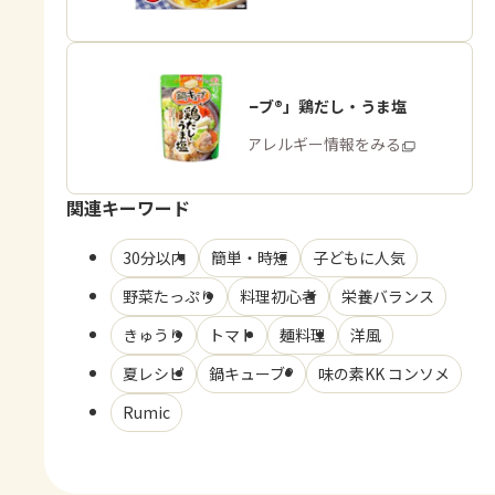
「鍋キューブ®」鶏だし・うま塩
商品・アレルギー情報をみる
関連キーワード
30分以内
簡単・時短
子どもに人気
野菜たっぷり
料理初心者
栄養バランス
きゅうり
トマト
麺料理
洋風
夏レシピ
鍋キューブ®
味の素KK コンソメ
Rumic