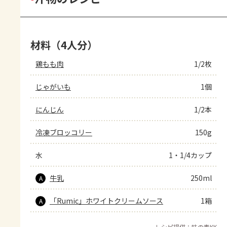
材料（4人分）
鶏もも肉
1/2枚
じゃがいも
1個
にんじん
1/2本
冷凍ブロッコリー
150g
水
1・1/4カップ
牛乳
250ml
A
「Rumic」ホワイトクリームソース
1箱
A
レシピ提供：味の素KK