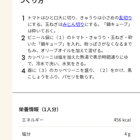
つくり方
1
トマトはひと口大に切り、きゅうりは小さめの
乱切り
にする。玉ねぎは
みじん切り
にする。「鍋キューブ」
は砕いておく。
2
ビニール袋に（１）のトマト・きゅうり・玉ねぎ・砕
いた「鍋キューブ」を入れ、粉っぽさがなくなるまで
もみ、オリーブオイルを加えて混ぜる。
3
カッペリーニは塩を加えた熱湯で表示時間通りにゆ
で、冷水で洗い、水気をきる。
4
器に（３）のカッペリーニを盛り、（２）をかけ、黒
こしょうをふり、パセリを散らす。
栄養情報（1人分）
エネルギー
456 kcal
塩分
4 g