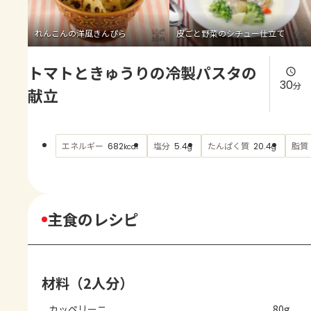
よくあるお問い合わせ
れんこんの洋風きんぴら
皮ごと野菜のシチュー仕立て
お買い物
トマトときゅうりの冷製パスタの
AJINOMOTO PARK とは
30
分
献立
エネルギー
塩分
たんぱく質
脂質
682
5.4
20.4
kcal
g
g
主食のレシピ
材料（2人分）
カッペリーニ
80g