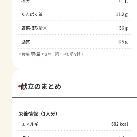
塩分
1.1 g
たんぱく質
11.2 g
野菜摂取量※
56 g
脂質
8.5 g
※
野菜摂取量はきのこ類・いも類を除く
献立のまとめ
栄養情報（1人分）
エネルギー
682 kcal