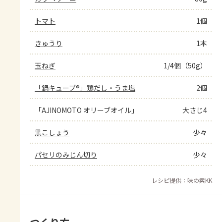
トマト
1個
きゅうり
1本
玉ねぎ
1/4個（50g）
「鍋キューブ®」鶏だし・うま塩
2個
「AJINOMOTO オリーブオイル」
大さじ4
黒こしょう
少々
パセリのみじん切り
少々
レシピ提供：味の素KK