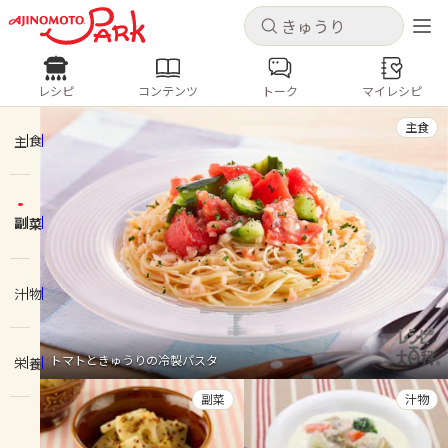
キャンセル
キャンセル
レシピ
コンテンツ
トーク
マイレシピ
レシピ
コンテンツ
ログインするとレシピを保存できます
主食
ログイン
新規登録
主食
人気の食材・レシピ
副菜
ホーム
きゅうり
なす
トマト
とうもろこし
ピーマン
みょうが
ゴーヤ
コンテンツ
汁物
レシピ
トマトときゅうりの冷製パスタ
栄養
トーク
副菜
汁物