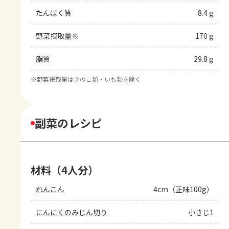
たんぱく質
8.4 g
野菜摂取量※
170 g
脂質
29.8 g
※
野菜摂取量はきのこ類・いも類を除く
副菜のレシピ
材料（4人分）
れんこん
4cm（正味100g）
にんにくのみじん切り
小さじ1