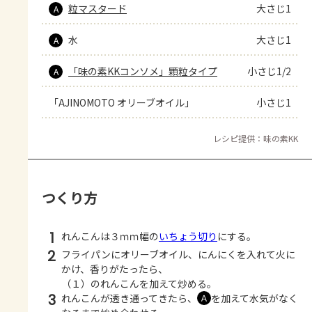
粒マスタード
大さじ1
A
水
大さじ1
A
「味の素KKコンソメ」顆粒タイプ
小さじ1/2
A
「AJINOMOTO オリーブオイル」
小さじ1
レシピ提供：味の素KK
つくり方
1
れんこんは３ｍｍ幅の
いちょう切り
にする。
2
フライパンにオリーブオイル、にんにくを入れて火に
かけ、香りがたったら、
（１）のれんこんを加えて炒める。
3
れんこんが透き通ってきたら、
を加えて水気がなく
Ａ