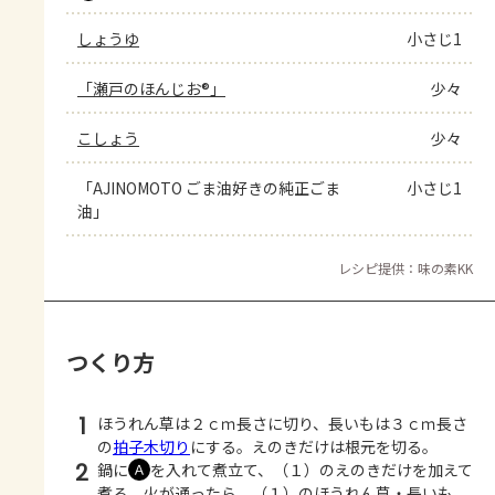
しょうゆ
小さじ1
「瀬戸のほんじお®」
少々
こしょう
少々
「AJINOMOTO ごま油好きの純正ごま
小さじ1
油」
レシピ提供：味の素KK
つくり方
1
ほうれん草は２ｃｍ長さに切り、長いもは３ｃｍ長さ
の
拍子木切り
にする。えのきだけは根元を切る。
2
鍋に
を入れて煮立て、（１）のえのきだけを加えて
Ａ
煮る。火が通ったら、（１）のほうれん草・長いも、