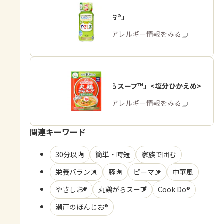
「やさしお®」
商品・アレルギー情報をみる
「丸鶏がらスープ™」<塩分ひかえめ>
商品・アレルギー情報をみる
関連キーワード
30分以内
簡単・時短
家族で囲む
栄養バランス
豚肉
ピーマン
中華風
やさしお®
丸鶏がらスープ
Cook Do®
瀬戸のほんじお®