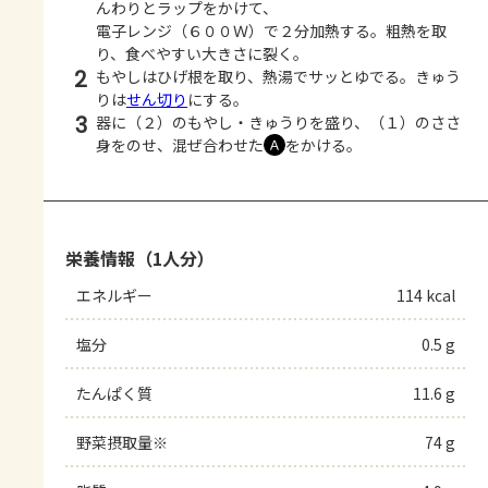
んわりとラップをかけて、
電子レンジ（６００Ｗ）で２分加熱する。粗熱を取
り、食べやすい大きさに裂く。
2
もやしはひげ根を取り、熱湯でサッとゆでる。きゅう
りは
せん切り
にする。
3
器に（２）のもやし・きゅうりを盛り、（１）のささ
身をのせ、混ぜ合わせた
をかける。
Ａ
栄養情報（1人分）
エネルギー
114 kcal
塩分
0.5 g
たんぱく質
11.6 g
野菜摂取量※
74 g