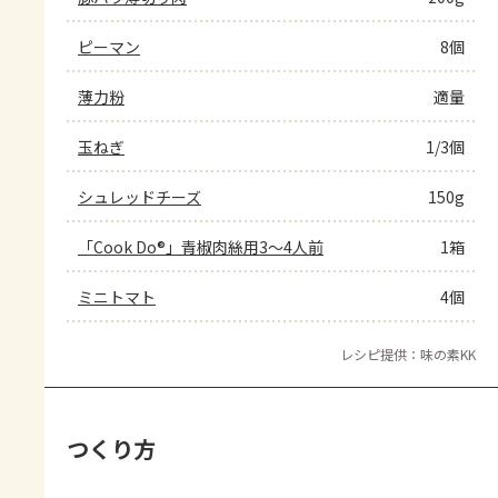
ピーマン
8個
薄力粉
適量
玉ねぎ
1/3個
シュレッドチーズ
150g
「Cook Do®」青椒肉絲用3～4人前
1箱
ミニトマト
4個
レシピ提供：味の素KK
つくり方