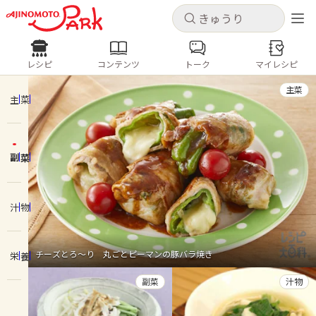
キャンセル
キャンセル
レシピ
コンテンツ
トーク
マイレシピ
レシピ
コンテンツ
ログインするとレシピを保存できます
主菜
ログイン
新規登録
主菜
人気の食材・レシピ
副菜
ホーム
きゅうり
なす
トマト
とうもろこし
ピーマン
みょうが
ゴーヤ
コンテンツ
汁物
レシピ
チーズとろ～り 丸ごとピーマンの豚バラ焼き
栄養
トーク
副菜
汁物