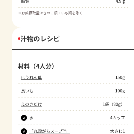
脂質
4.9 g
※
野菜摂取量はきのこ類・いも類を除く
汁物のレシピ
材料（4人分）
ほうれん草
150g
長いも
100g
えのきだけ
1袋（80g）
水
4カップ
A
「丸鶏がらスープ™」
大さじ1
A