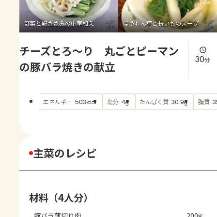
よくあるお問い合わせ
野菜と鶏ささみの中華和え
ほうれん草と長いものスープ
お買い物
チーズとろ～り 丸ごとピーマン
AJINOMOTO PARK とは
30
分
の豚バラ焼きの献立
エネルギー
塩分
たんぱく質
脂質
503
4
30.9
3
kcal
g
g
主菜のレシピ
材料（4人分）
豚バラ薄切り肉
200g