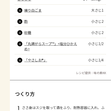
練り白ごま
大さじ1
A
酢
小さじ2
A
砂糖
小さじ2
A
「丸鶏がらスープ™」<塩分ひかえ
小さじ1/2
A
め>
「やさしお®」
小さじ1/4
A
レシピ提供：味の素KK
つくり方
1
ささ身はスジを取って酒をふり、耐熱容器に入れ、ふ