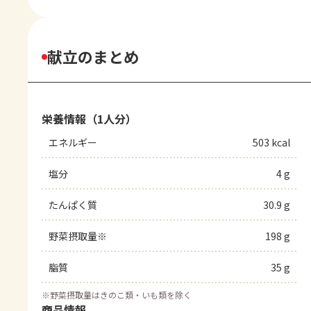
献立のまとめ
栄養情報（1人分）
エネルギー
503 kcal
塩分
4 g
たんぱく質
30.9 g
野菜摂取量※
198 g
脂質
35 g
※
野菜摂取量はきのこ類・いも類を除く
商品情報