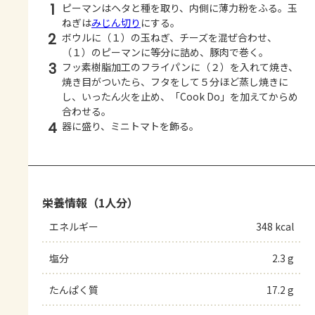
1
ピーマンはヘタと種を取り、内側に薄力粉をふる。玉
ねぎは
みじん切り
にする。
2
ボウルに（１）の玉ねぎ、チーズを混ぜ合わせ、
（１）のピーマンに等分に詰め、豚肉で巻く。
3
フッ素樹脂加工のフライパンに（２）を入れて焼き、
焼き目がついたら、フタをして５分ほど蒸し焼きに
し、いったん火を止め、「Cook Do」を加えてからめ
合わせる。
4
器に盛り、ミニトマトを飾る。
栄養情報（1人分）
エネルギー
348 kcal
塩分
2.3 g
たんぱく質
17.2 g