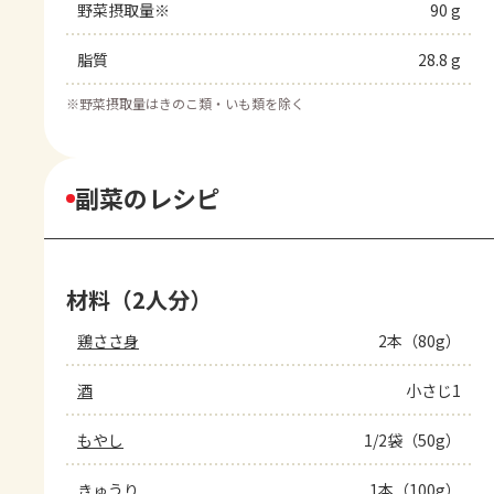
野菜摂取量※
90 g
脂質
28.8 g
※
野菜摂取量はきのこ類・いも類を除く
副菜のレシピ
材料（2人分）
鶏ささ身
2本（80g）
酒
小さじ1
もやし
1/2袋（50g）
きゅうり
1本（100g）