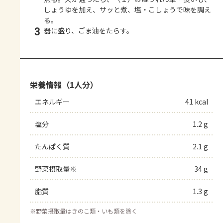
しょうゆを加え、サッと煮、塩・こしょうで味を調え
る。
3
器に盛り、ごま油をたらす。
栄養情報（1人分）
エネルギー
41 kcal
塩分
1.2 g
たんぱく質
2.1 g
野菜摂取量※
34 g
脂質
1.3 g
※
野菜摂取量はきのこ類・いも類を除く