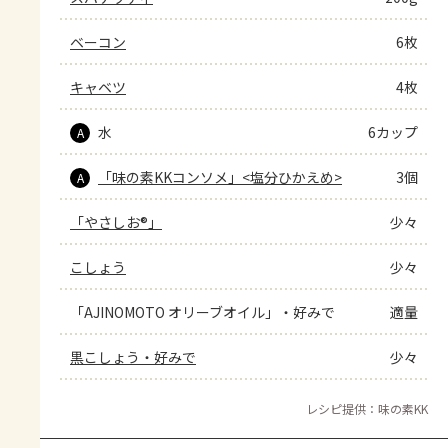
ベーコン
6枚
キャベツ
4枚
水
6カップ
A
「味の素KKコンソメ」<塩分ひかえめ>
3個
A
「やさしお®」
少々
こしょう
少々
「AJINOMOTO オリーブオイル」・好みで
適量
黒こしょう・好みで
少々
レシピ提供：味の素KK