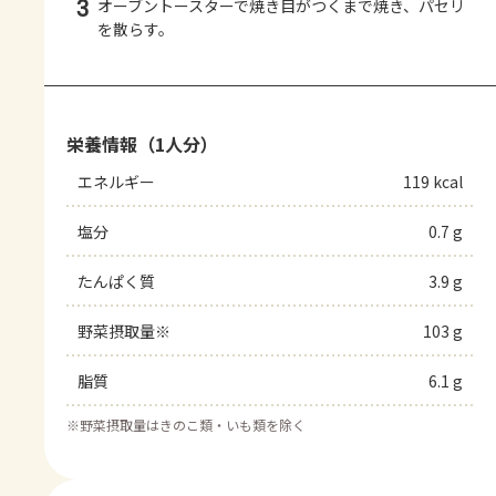
3
オーブントースターで焼き目がつくまで焼き、パセリ
を散らす。
栄養情報（1人分）
エネルギー
119 kcal
塩分
0.7 g
たんぱく質
3.9 g
野菜摂取量※
103 g
脂質
6.1 g
※
野菜摂取量はきのこ類・いも類を除く