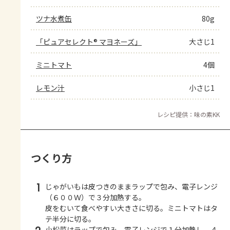
ツナ水煮缶
80g
「ピュアセレクト® マヨネーズ」
大さじ1
ミニトマト
4個
レモン汁
小さじ1
レシピ提供：味の素KK
つくり方
1
じゃがいもは皮つきのままラップで包み、電子レンジ
（６００Ｗ）で３分加熱する。
皮をむいて食べやすい大きさに切る。ミニトマトはタ
テ半分に切る。
小松菜はラップで包み、電子レンジで１分加熱し、４