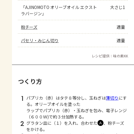
「AJINOMOTO オリーブオイル エクスト
大さじ1
ラバージン」
粉チーズ
適量
パセリ・みじん切り
適量
レシピ提供：味の素KK
つくり方
1
パプリカ（赤）はタテ８等分し、玉ねぎは
薄切り
にす
る。オリーブオイルを塗った
ラップでパプリカ（赤）・玉ねぎを包み、電子レンジ
（６００Ｗ)で約３分加熱する。
2
グラタン皿に（１）を入れ、合わせた
、粉チーズ
Ａ
をかける。