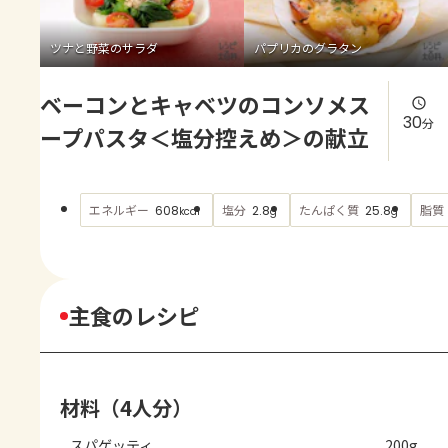
よくあるお問い合わせ
ツナと野菜のサラダ
パプリカのグラタン
お買い物
ベーコンとキャベツのコンソメス
AJINOMOTO PARK とは
30
分
ープパスタ＜塩分控えめ＞の献立
エネルギー
塩分
たんぱく質
脂質
608
2.8
25.8
kcal
g
g
主食のレシピ
材料（4人分）
スパゲッティ
200g