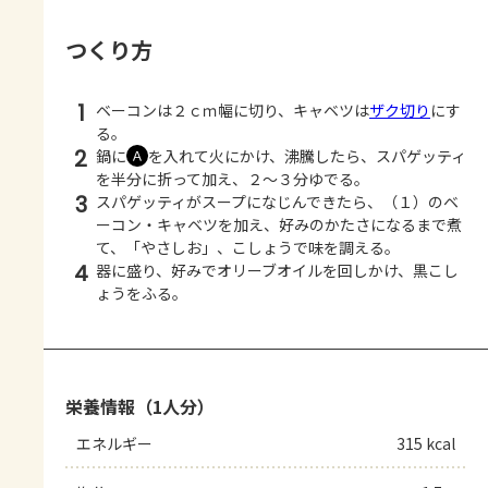
つくり方
1
ベーコンは２ｃｍ幅に切り、キャベツは
ザク切り
にす
る。
2
鍋に
を入れて火にかけ、沸騰したら、スパゲッティ
Ａ
を半分に折って加え、２～３分ゆでる。
3
スパゲッティがスープになじんできたら、（１）のベ
ーコン・キャベツを加え、好みのかたさになるまで煮
て、「やさしお」、こしょうで味を調える。
4
器に盛り、好みでオリーブオイルを回しかけ、黒こし
ょうをふる。
栄養情報（1人分）
エネルギー
315 kcal