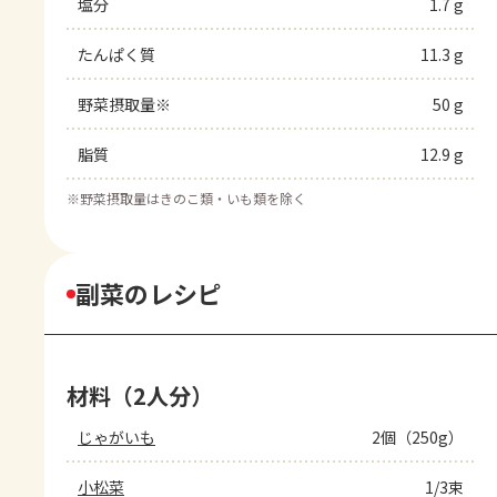
塩分
1.7 g
たんぱく質
11.3 g
野菜摂取量※
50 g
脂質
12.9 g
※
野菜摂取量はきのこ類・いも類を除く
副菜のレシピ
材料（2人分）
じゃがいも
2個（250g）
小松菜
1/3束