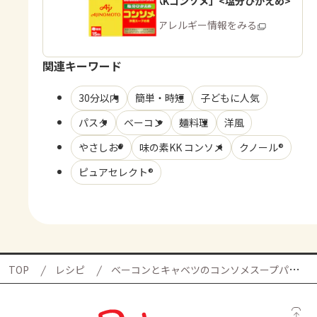
「味の素KKコンソメ」<塩分ひかえめ>
商品・アレルギー情報をみる
関連キーワード
30分以内
簡単・時短
子どもに人気
パスタ
ベーコン
麺料理
洋風
やさしお®
味の素KK コンソメ
クノール®
ピュアセレクト®
TOP
レシピ
ベーコンとキャベツのコンソメスープパスタ＜塩分控えめ＞の献立