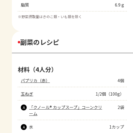
脂質
6.9 g
※
野菜摂取量はきのこ類・いも類を除く
副菜のレシピ
材料（4人分）
パプリカ（赤）
4個
玉ねぎ
1/2個（100g）
「クノール® カップスープ」コーンクリ
2袋
A
ーム
水
1カップ
A