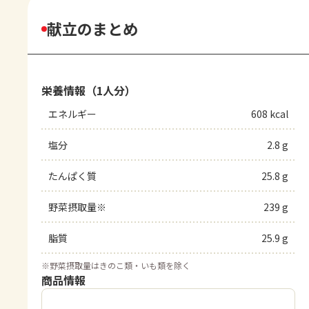
献立のまとめ
栄養情報（1人分）
エネルギー
608 kcal
塩分
2.8 g
たんぱく質
25.8 g
野菜摂取量※
239 g
脂質
25.9 g
※
野菜摂取量はきのこ類・いも類を除く
商品情報