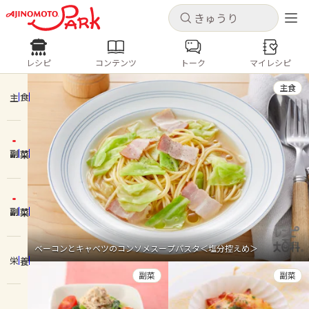
キャンセル
キャンセル
レシピ
コンテンツ
トーク
マイレシピ
レシピ
コンテンツ
ログインするとレシピを保存できます
主食
ログイン
新規登録
主食
人気の食材・レシピ
副菜
ホーム
きゅうり
なす
トマト
とうもろこし
ピーマン
みょうが
ゴーヤ
コンテンツ
副菜
レシピ
ベーコンとキャベツのコンソメスープパスタ＜塩分控えめ＞
栄養
トーク
副菜
副菜