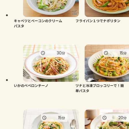
キャベツとベーコンのクリーム
フライパン１つでナポリタン
パスタ
30
15
分
分
いかのペペロンチーノ
ツナと冷凍ブロッコリーで！簡
単パスタ
15
20
分
分