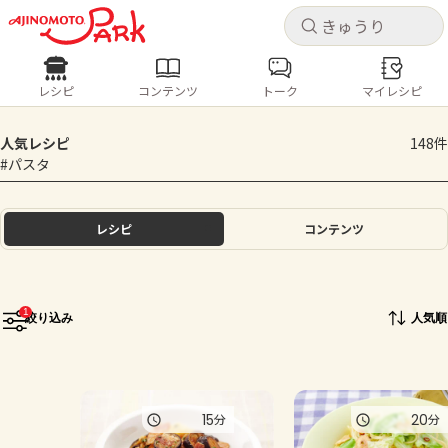
キャ
キャ
レシピ
コンテンツ
トーク
マイレシピ
レシピ
コンテンツ
ログインするとレシピを保存できます
人気レシピ
148件
ログイン
新規登録
#パスタ
人気の食材・レシピ
ホーム
レシピ
コンテンツ
きゅうり
なす
トマト
とうもろこし
ピーマン
みょうが
ゴーヤ
コンテンツ
1
絞り込み
人気順
レシピ
トーク
15
20
分
分