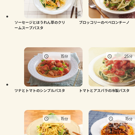
ソーセージとほうれん草のクリ
ブロッコリーのペペロンチーノ
ームスープパスタ
15
25
分
分
ツナとトマトのシンプルパスタ
トマトとアスパラの冷製パスタ
15
15
分
分