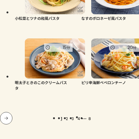
小松菜とツナの和風パスタ
なすのボロネーゼ風パスタ
15
20
分
分
明太子ときのこのクリームパス
ピリ辛海鮮ペペロンチーノ
タ
...
1
2
3
4
8