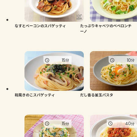
よくあるお問い合わせ
お買い物
なすとベーコンのスパゲッティ
たっぷりキャベツのぺペロンチ
ーノ
AJINOMOTO PARK とは
15
10
分
分
和風きのこスパゲッティ
だし香る釜玉パスタ
15
40
分
分