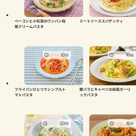
ベーコンと小松菜のワンパン和
ミートソーススパゲッティ
風クリームパスタ
10
10
分
分
フライパンひとつでシンプルト
豚バラとキャベツの和風ガーリ
マトパスタ
ックパスタ
20
15
分
分