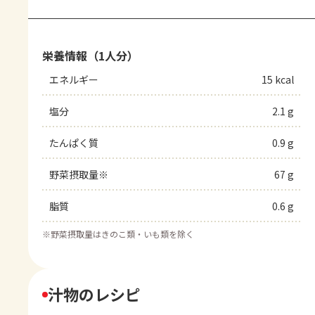
栄養情報（1人分）
エネルギー
15 kcal
塩分
2.1 g
たんぱく質
0.9 g
野菜摂取量※
67 g
脂質
0.6 g
※
野菜摂取量はきのこ類・いも類を除く
汁物のレシピ