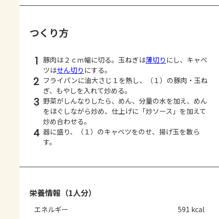
つくり方
1
豚肉は２ｃｍ幅に切る。玉ねぎは
薄切り
にし、キャベ
ツは
せん切り
にする。
2
フライパンに油大さじ１を熱し、（１）の豚肉・玉ね
ぎ、もやしを入れて炒める。
3
野菜がしんなりしたら、めん、分量の水を加え、めん
をほぐしながら炒め、仕上げに「炒ソース」を加えて
炒め合わせる。
4
器に盛り、（１）のキャベツをのせ、揚げ玉を散ら
す。
栄養情報（1人分）
エネルギー
591 kcal