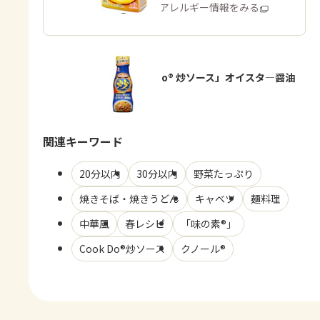
商品・アレルギー情報をみる
「Cook Do® 炒ソース」オイスタ―醤油
味
関連キーワード
20分以内
30分以内
野菜たっぷり
焼きそば・焼きうどん
キャベツ
麺料理
中華風
春レシピ
「味の素®」
Cook Do®炒ソース
クノール®