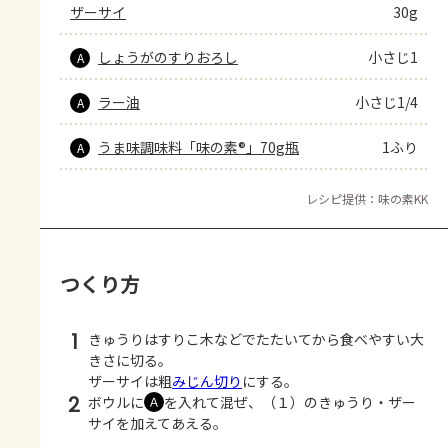
ザーサイ
30g
しょうがのすりおろし
小さじ1
A
ラー油
小さじ1/4
A
うま味調味料「味の素®」70g瓶
1ふり
A
レシピ提供：味の素KK
つくり方
1
きゅうりはすりこ木などでたたいてから食べやすい大
きさに切る。
ザーサイは粗
みじん切り
にする。
2
ボウルに
を入れて混ぜ、（１）のきゅうり・ザー
Ａ
サイを加えてあえる。