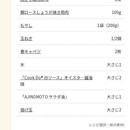
豚ロースしょうが焼き用肉
100g
もやし
1袋（200g）
玉ねぎ
1/2個
春キャベツ
2枚
水
大さじ1
「Cook Do® 炒ソース」オイスタ―醤油
大さじ2
味
「AJINOMOTO サラダ油」
大さじ1
揚げ玉
大さじ2
レシピ提供：味の素KK