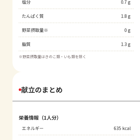
塩分
0.7 g
たんぱく質
1.8 g
野菜摂取量※
0 g
脂質
1.3 g
※
野菜摂取量はきのこ類・いも類を除く
献立のまとめ
栄養情報（1人分）
エネルギー
635 kcal