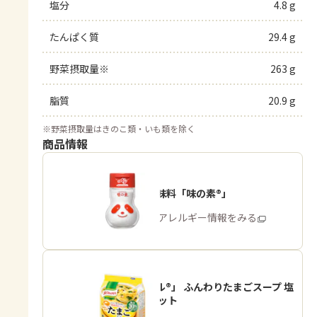
塩分
4.8 g
たんぱく質
29.4 g
野菜摂取量※
263 g
脂質
20.9 g
※
野菜摂取量はきのこ類・いも類を除く
商品情報
うま味調味料「味の素®」
商品・アレルギー情報をみる
「クノール®」 ふんわりたまごスープ 塩
分30％カット