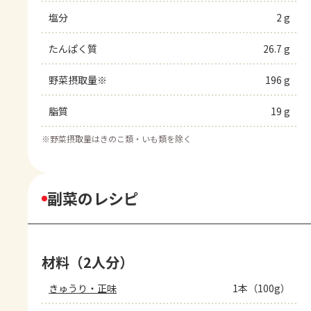
塩分
2 g
たんぱく質
26.7 g
野菜摂取量※
196 g
脂質
19 g
※
野菜摂取量はきのこ類・いも類を除く
副菜のレシピ
材料（2人分）
きゅうり・正味
1本（100g）