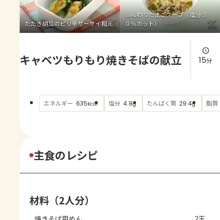
よくあるお問い合わせ
ふんわりたまごスープ（塩分３
たたき胡瓜のピリ辛ザーサイ和え
０％カット）
お買い物
キャベツもりもり焼きそばの献立
AJINOMOTO PARK とは
15
分
エネルギー
塩分
たんぱく質
脂質
635
4.8
29.4
kcal
g
g
主食のレシピ
材料（2人分）
焼きそば用めん
2玉