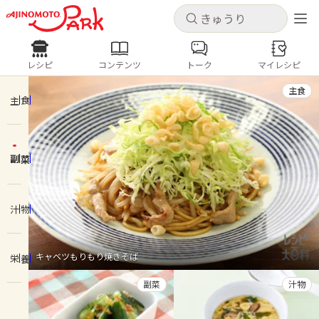
キャンセル
キャンセル
レシピ
コンテンツ
トーク
マイレシピ
レシピ
コンテンツ
ログインするとレシピを保存できます
主食
ログイン
新規登録
主食
人気の食材・レシピ
副菜
ホーム
きゅうり
なす
トマト
とうもろこし
ピーマン
みょうが
ゴーヤ
コンテンツ
汁物
レシピ
キャベツもりもり焼きそば
栄養
トーク
副菜
汁物