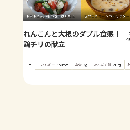
トマトと長いものさっぱり和え
きのことコーンのチャウダー
れんこんと大根のダブル食感！
4
鶏チリの献立
エネルギー
塩分
たんぱく質
361
2
21.2
kcal
g
g