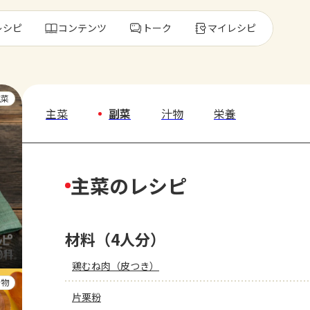
レシピ
コンテンツ
トーク
マイレシピ
レ
主菜
主菜
副菜
汁物
栄養
人気の食材・
主菜のレシピ
きゅうり
ゴーヤ
材料（4人分）
鶏むね肉（皮つき）
汁物
片栗粉