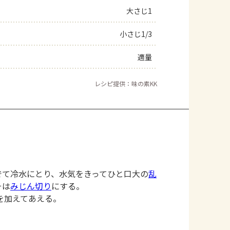
大さじ1
小さじ1/3
適量
レシピ提供：味の素KK
でて冷水にとり、水気をきってひと口大の
乱
そは
みじん切り
にする。
を加えてあえる。