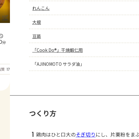
れんこん
大根
豆苗
0
分
「Cook Do®」干焼蝦仁用
「AJINOMOTO サラダ油」
もっと見る
脂質
17.8
g
つくり方
1
鶏肉はひと口大の
そぎ切り
にし、片栗粉をま