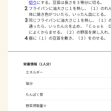
切り
にする。豆苗は長さを３等分に切る。
2
フライパンに油大さじ１を熱し、（１）のれ
体に焼き色がついたら、いったん皿にとる。
3
同じフライパンに油大さじ１を熱し、（１）
通ったら、いったん火を止め、「Ｃｏｏｋ 
によくからませる。（２）の野菜を戻し入れ
4
器に（１）の豆苗を敷き、（３）をのせる。
栄養情報（1人分）
エネルギー
塩分
たんぱく質
野菜摂取量※