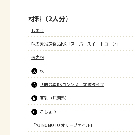
材料（2人分）
しめじ
味の素冷凍食品KK「スーパースイートコーン」
薄力粉
水
A
「味の素KKコンソメ」顆粒タイプ
A
豆乳（無調整）
B
こしょう
B
「AJINOMOTO オリーブオイル」