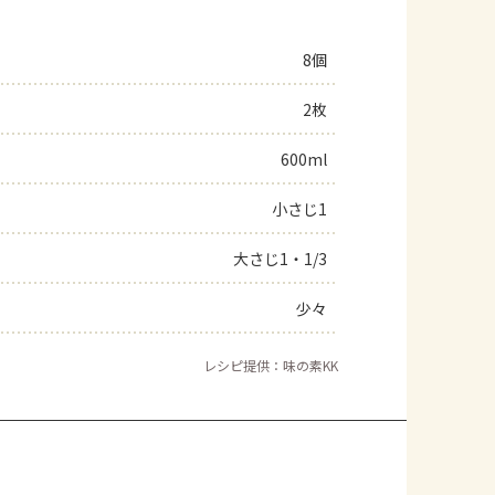
8個
2枚
600ml
小さじ1
大さじ1・1/3
少々
レシピ提供：味の素KK