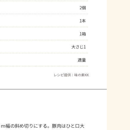
2個
よくあるお問い合わせ
1本
お買い物
1箱
AJINOMOTO PARK とは
大さじ1
適量
レシピ提供：味の素KK
ｃｍ幅の斜め切りにする。豚肉はひと口大