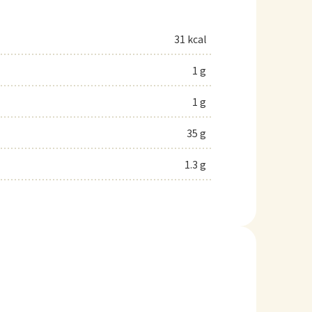
31 kcal
1 g
1 g
35 g
1.3 g