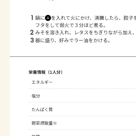
1
鍋に
を入れて火にかけ、沸騰したら、餃子
Ａ
フタをして弱火で３分ほど煮る。
2
みそを溶き入れ、レタスをちぎりながら加え
3
器に盛り、好みでラー油をかける。
栄養情報（1人分）
エネルギー
塩分
たんぱく質
野菜摂取量※