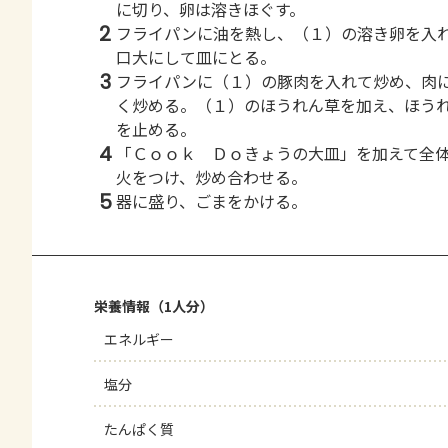
に切り、卵は溶きほぐす。
2
フライパンに油を熱し、（１）の溶き卵を入
口大にして皿にとる。
3
フライパンに（１）の豚肉を入れて炒め、肉
く炒める。（１）のほうれん草を加え、ほう
を止める。
4
「Ｃｏｏｋ Ｄｏきょうの大皿」を加えて全
火をつけ、炒め合わせる。
5
器に盛り、ごまをかける。
栄養情報（1人分）
エネルギー
塩分
たんぱく質