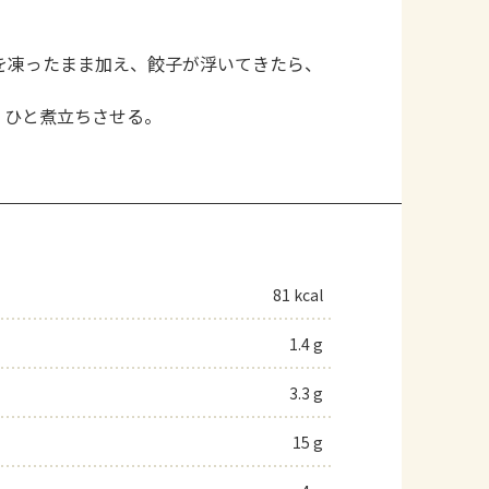
を凍ったまま加え、餃子が浮いてきたら、
、ひと煮立ちさせる。
81 kcal
1.4 g
3.3 g
15 g