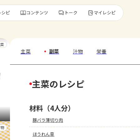
レシピ
コンテンツ
トーク
マイレシピ
レ
主菜
主菜
副菜
汁物
栄養
人気の食材・
主菜のレシピ
きゅうり
ゴーヤ
材料（4人分）
豚バラ薄切り肉
汁物
ほうれん草