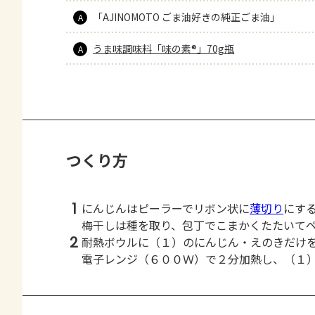
「AJINOMOTO ごま油好きの純正ごま油」
A
うま味調味料「味の素®」70g瓶
A
つくり方
1
にんじんはピーラーでリボン状に
薄切り
にす
梅干しは種を取り、包丁でこまかくたたいて
2
耐熱ボウルに（１）のにんじん・えのきだけ
電子レンジ（６００Ｗ）で２分加熱し、（１