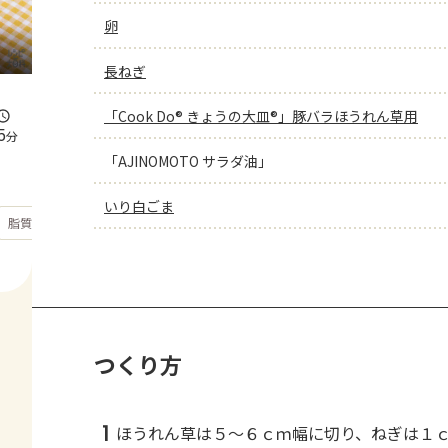
卵
長ねぎ
「Cook Do® きょうの大皿®」豚バラほうれん草用
5
分
「AJINOMOTO サラダ油」
いり白ごま
もっと見る
脂質
31.6
g
つくり方
1
ほうれん草は５～６ｃｍ幅に切り、ねぎは１