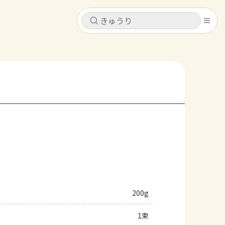
キャンセル
キャンセル
シピ
コンテンツ
ログインするとレシピを保存できます
ログイン
新規登録
レシピ
ホーム
なす
トマト
とうもろこし
ピーマン
みょうが
コンテンツ
レシピ
200g
トーク
1束