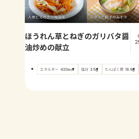
人参とえのきの梅風味
レタスと餃子のみそ汁
ほうれん草とねぎのガリバタ醤
2
油炒めの献立
エネルギー
塩分
たんぱく質
420
3.5
16.9
kcal
g
g