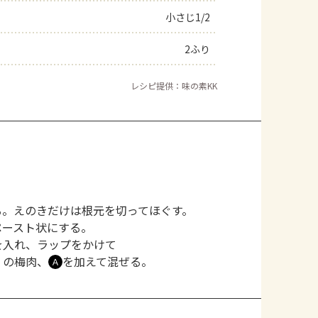
小さじ1/2
2ふり
レシピ提供：味の素KK
る。えのきだけは根元を切ってほぐす。
ペースト状にする。
を入れ、ラップをかけて
）の梅肉、
を加えて混ぜる。
Ａ