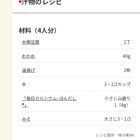
汁物のレシピ
材料（4人分）
木綿豆腐
1丁
わかめ
40g
油揚げ
2枚
水
3・1/2カップ
「毎日カルシウム･ほんだし
小さじ山盛り
®」
1（4g）
みそ
大さじ3・1/2
レシピ提供：味の素KK