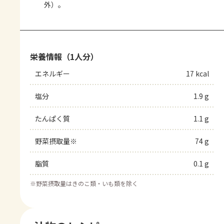
外）。
栄養情報（1人分）
エネルギー
17 kcal
塩分
1.9 g
たんぱく質
1.1 g
野菜摂取量※
74 g
脂質
0.1 g
※
野菜摂取量はきのこ類・いも類を除く