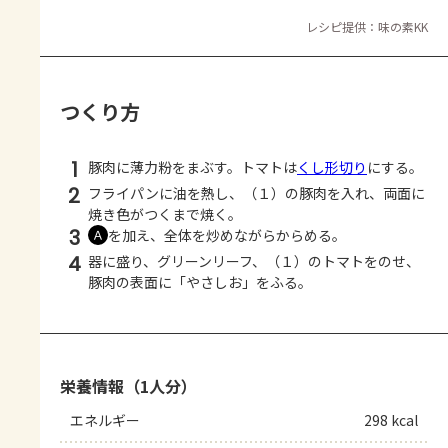
レシピ提供：味の素KK
つくり方
1
豚肉に薄力粉をまぶす。トマトは
くし形切り
にする。
2
フライパンに油を熱し、（１）の豚肉を入れ、両面に
焼き色がつくまで焼く。
3
を加え、全体を炒めながらからめる。
Ａ
4
器に盛り、グリーンリーフ、（１）のトマトをのせ、
豚肉の表面に「やさしお」をふる。
栄養情報（1人分）
エネルギー
298 kcal