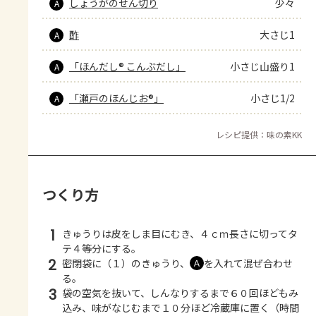
しょうがのせん切り
少々
A
酢
大さじ1
A
「ほんだし® こんぶだし」
小さじ山盛り1
A
「瀬戸のほんじお®」
小さじ1/2
A
レシピ提供：味の素KK
つくり方
1
きゅうりは皮をしま目にむき、４ｃｍ長さに切ってタ
テ４等分にする。
2
密閉袋に（１）のきゅうり、
を入れて混ぜ合わせ
Ａ
る。
3
袋の空気を抜いて、しんなりするまで６０回ほどもみ
込み、味がなじむまで１０分ほど冷蔵庫に置く（時間