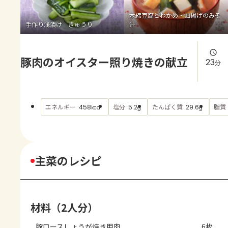
よくあるお問い合わせ
木綿豆腐とわかめ・油揚げのみそ
手作り浅漬け きゅうり
汁
お買い物
豚肉のオイスター照り焼きの献立
AJINOMOTO PARK とは
23
分
エネルギー
塩分
たんぱく質
脂質
458
5.2
29.6
kcal
g
g
主菜のレシピ
材料（2人分）
豚ロースしょうが焼き用肉
6枚