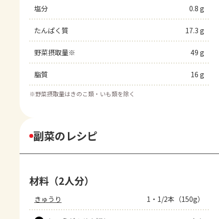
塩分
0.8 g
たんぱく質
17.3 g
野菜摂取量※
49 g
脂質
16 g
※
野菜摂取量はきのこ類・いも類を除く
副菜のレシピ
材料（2人分）
きゅうり
1・1/2本（150g）