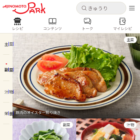
キャンセル
キャンセル
レシピ
コンテンツ
トーク
マイレシピ
レシピ
コンテンツ
ログインするとレシピを保存できます
主菜
ログイン
新規登録
主菜
人気の食材・レシピ
副菜
ホーム
きゅうり
なす
トマト
とうもろこし
ピーマン
みょうが
ゴーヤ
コンテンツ
汁物
レシピ
豚肉のオイスター照り焼き
栄養
トーク
副菜
汁物