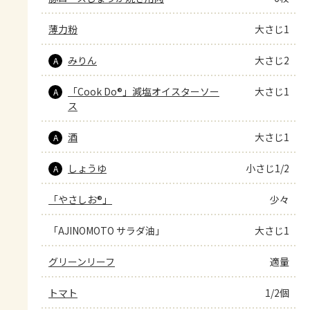
薄力粉
大さじ1
みりん
大さじ2
A
「Cook Do®」減塩オイスターソー
大さじ1
A
ス
酒
大さじ1
A
しょうゆ
小さじ1/2
A
「やさしお®」
少々
「AJINOMOTO サラダ油」
大さじ1
グリーンリーフ
適量
トマト
1/2個