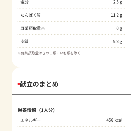
塩分
2.5 g
たんぱく質
11.2 g
野菜摂取量※
0 g
脂質
9.8 g
※
野菜摂取量はきのこ類・いも類を除く
献立のまとめ
栄養情報（1人分）
エネルギー
458 kcal