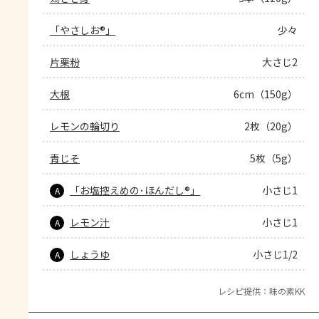
「やさしお®」
少々
片栗粉
大さじ2
大根
6cm（150g）
レモンの輪切り
2枚（20g）
青じそ
5枚（5g）
「お塩控えめの･ほんだし®」
小さじ1
A
レモン汁
小さじ1
A
しょうゆ
小さじ1/2
A
レシピ提供：味の素KK