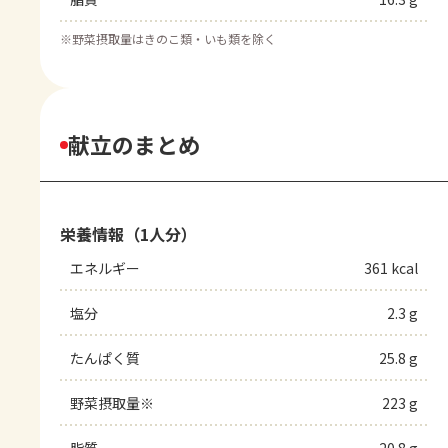
※
野菜摂取量はきのこ類・いも類を除く
献立のまとめ
栄養情報（1人分）
エネルギー
361 kcal
塩分
2.3 g
たんぱく質
25.8 g
野菜摂取量※
223 g