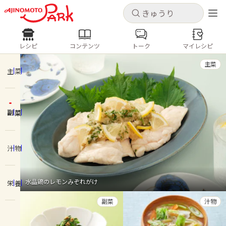
キャンセル
キャンセル
レシピ
コンテンツ
トーク
マイレシピ
レシピ
コンテンツ
ログインするとレシピを保存できます
主菜
ログイン
新規登録
主菜
人気の食材・レシピ
副菜
ホーム
きゅうり
なす
トマト
とうもろこし
ピーマン
みょうが
ゴーヤ
コンテンツ
汁物
レシピ
水晶鶏のレモンみぞれがけ
栄養
トーク
副菜
汁物