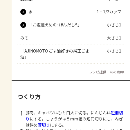
水
1・1/2カップ
A
「お塩控えめの･ほんだし®」
小さじ1
A
みそ
大さじ1
「AJINOMOTO ごま油好きの純正ごま
小さじ1
油」
レシピ提供：味の素KK
つくり方
1
豚肉、キャベツはひと口大に切る。にんじんは
短冊切
り
にする。しょうがは５ｍｍ幅の短冊切りにし、ねぎ
は斜め
薄切り
にする。