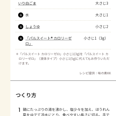
いり白ごま
大さじ3
水
大さじ1
A
しょうゆ
小さじ2
A
「パルスイート® カロリーゼ
小さじ1（3g）
A
ロ」
＊
「パルスイート カロリーゼロ」小さじ1(3g)を「パルスイート カ
ロリーゼロ」（液体タイプ）小さじ1(5g)に代えてもお作りいただ
けます。
レシピ提供：味の素KK
つくり方
1
鍋にたっぷりの湯を沸かし、塩少々を加え、ほうれん
草をゆでて冷水にとり、食べやすい長さに切る。手で