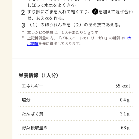
しぼって水気をよくきる。
2
すり鉢にごまを入れて軽くすり、
を加えて混ぜ合わ
Ａ
せ、あえ衣を作る。
3
（１）のほうれん草を（２）のあえ衣であえる。
＊
本レシピの糖質は、１人分あたり１ｇです。
＊
上記糖質量の内、「パルスイートカロリーゼロ」の糖質は
ロカ
ボ糖質
を元に算出しております。
栄養情報（1人分）
エネルギー
55 kcal
塩分
0.4 g
たんぱく質
3.1 g
野菜摂取量※
68 g