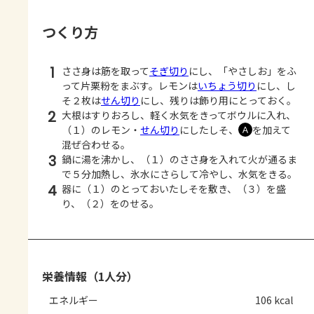
つくり方
1
ささ身は筋を取って
そぎ切り
にし、「やさしお」をふ
って片栗粉をまぶす。レモンは
いちょう切り
にし、し
そ２枚は
せん切り
にし、残りは飾り用にとっておく。
2
大根はすりおろし、軽く水気をきってボウルに入れ、
（１）のレモン・
せん切り
にしたしそ、
を加えて
Ａ
混ぜ合わせる。
3
鍋に湯を沸かし、（１）のささ身を入れて火が通るま
で５分加熱し、氷水にさらして冷やし、水気をきる。
4
器に（１）のとっておいたしそを敷き、（３）を盛
り、（２）をのせる。
栄養情報（1人分）
エネルギー
106 kcal