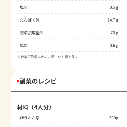
塩分
0.5 g
たんぱく質
14.7 g
野菜摂取量※
70 g
脂質
0.6 g
※
野菜摂取量はきのこ類・いも類を除く
副菜のレシピ
材料（4人分）
ほうれん草
300g