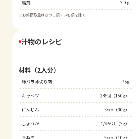
脂質
3.9 g
※
野菜摂取量はきのこ類・いも類を除く
汁物のレシピ
材料（2人分）
豚バラ薄切り肉
75g
キャベツ
1/8個（150g）
にんじん
3cm（30g）
しょうが
1/4かけ（3g）
長ねぎ
5cm（10g）