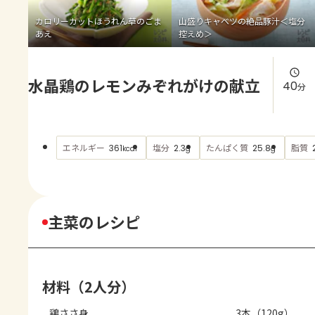
よくあるお問い合わせ
カロリーカットほうれん草のごま
山盛りキャベツの絶品豚汁＜塩分
あえ
控えめ＞
お買い物
水晶鶏のレモンみぞれがけの献立
AJINOMOTO PARK とは
40
分
エネルギー
塩分
たんぱく質
脂質
361
2.3
25.8
kcal
g
g
主菜のレシピ
材料（2人分）
鶏ささ身
3本（120g）