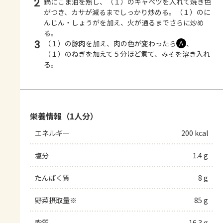
2
鍋にごま油を熱し、（１）のキャベツを入れて焼き色
がつき、カサが減るまでしっかり炒める。（１）のに
んじん・しょうがを加え、火が通るまでさらに炒め
る。
3
（１）の豚肉を加え、肉の色が変わったら
、
Ａ
（１）のねぎを加えて５分ほど煮て、みそを溶き入れ
る。
栄養情報（1人分）
エネルギー
200 kcal
塩分
1.4 g
たんぱく質
8 g
野菜摂取量※
85 g
脂質
16.3 g