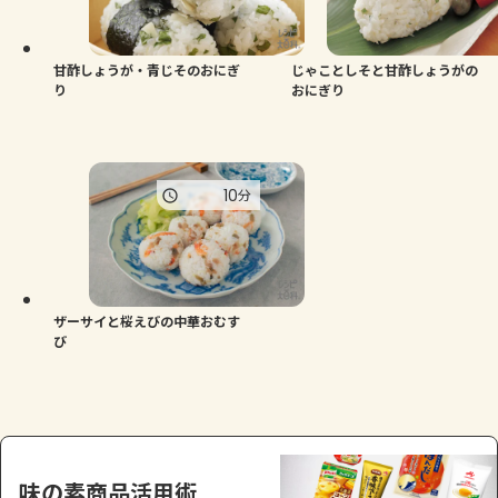
よくあるお問い合わせ
お買い物
甘酢しょうが・青じそのおにぎ
じゃことしそと甘酢しょうがの
り
おにぎり
AJINOMOTO PARK とは
10
分
ザーサイと桜えびの中華おむす
び
味の素商品活用術