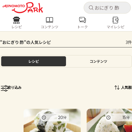
キャ
キャ
レシピ
コンテンツ
トーク
マイレシピ
レシピ
コンテンツ
ログインするとレシピを保存できます
"おにぎり 酢"の人気レシピ
3件
ログイン
新規登録
人気の食材・レシピ
レシピ
コンテンツ
ホーム
きゅうり
なす
トマト
とうもろこし
ピーマン
みょうが
ゴーヤ
コンテンツ
絞り込み
人気順
レシピ
トーク
20
15
分
分