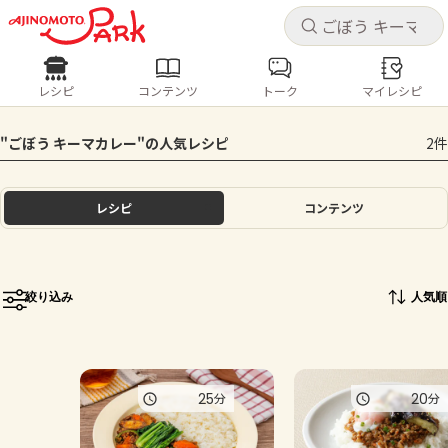
キャ
キャ
レシピ
コンテンツ
トーク
マイレシピ
レシピ
コンテンツ
ログインするとレシピを保存できます
"ごぼう キーマカレー"の人気レシピ
2件
ログイン
新規登録
人気の食材・レシピ
レシピ
コンテンツ
ホーム
きゅうり
なす
トマト
とうもろこし
ピーマン
みょうが
ゴーヤ
コンテンツ
絞り込み
人気順
レシピ
トーク
25
20
分
分