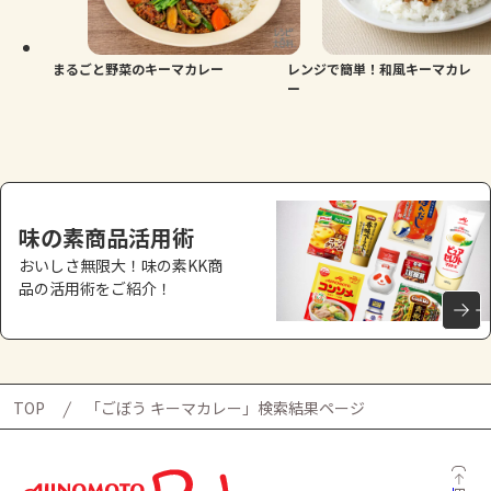
よくあるお問い合わせ
お買い物
まるごと野菜のキーマカレー
レンジで簡単！和風キーマカレ
ー
AJINOMOTO PARK とは
味の素商品活用術
おいしさ無限大！味の素KK商
品の活用術をご紹介！
TOP
「ごぼう キーマカレー」検索結果ページ