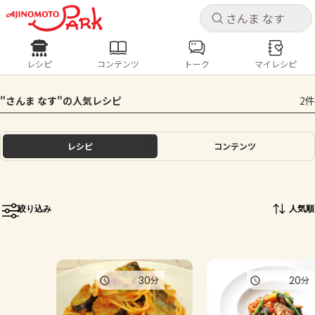
キャ
キャ
レシピ
コンテンツ
トーク
マイレシピ
レシピ
コンテンツ
ログインするとレシピを保存できます
"さんま なす"の人気レシピ
2件
ログイン
新規登録
人気の食材・レシピ
レシピ
コンテンツ
ホーム
きゅうり
なす
トマト
とうもろこし
ピーマン
みょうが
ゴーヤ
コンテンツ
絞り込み
人気順
レシピ
トーク
30
20
分
分