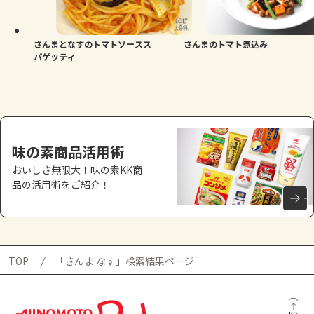
よくあるお問い合わせ
お買い物
さんまとなすのトマトソースス
さんまのトマト煮込み
パゲッティ
AJINOMOTO PARK とは
味の素商品活用術
おいしさ無限大！味の素KK商
品の活用術をご紹介！
TOP
「さんま なす」検索結果ページ