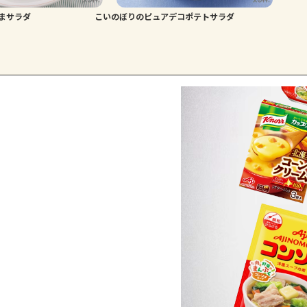
まサラダ
こいのぼりのピュアデコポテトサラダ