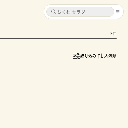
キャンセル
キャンセル
3件
シピ
コンテンツ
ログインするとレシピを保存できます
ログイン
新規登録
絞り込み
人気順
レシピ
ホーム
なす
トマト
とうもろこし
ピーマン
みょうが
コンテンツ
レシピ
トーク