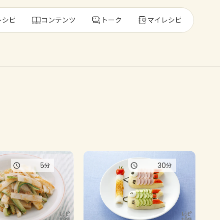
レシピ
コンテンツ
トーク
マイレシピ
レ
人気の食材・
きゅうり
ゴーヤ
5
30
分
分