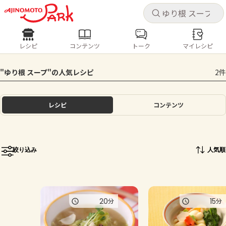
キャ
キャ
レシピ
コンテンツ
トーク
マイレシピ
レシピ
コンテンツ
ログインするとレシピを保存できます
"ゆり根 スープ"の人気レシピ
2件
ログイン
新規登録
人気の食材・レシピ
レシピ
コンテンツ
ホーム
きゅうり
なす
トマト
とうもろこし
ピーマン
みょうが
ゴーヤ
コンテンツ
絞り込み
人気順
レシピ
トーク
20
15
分
分