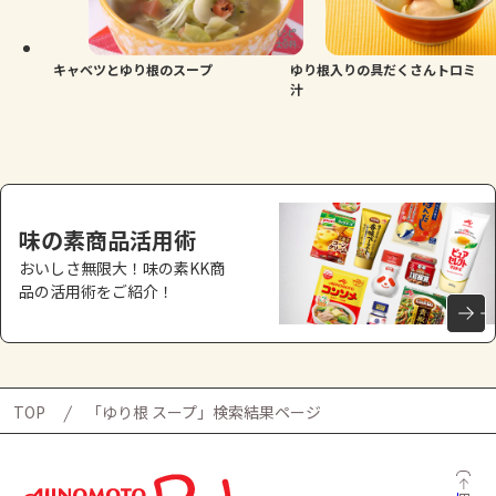
よくあるお問い合わせ
お買い物
キャベツとゆり根のスープ
ゆり根入りの具だくさんトロミ
汁
AJINOMOTO PARK とは
味の素商品活用術
おいしさ無限大！味の素KK商
品の活用術をご紹介！
TOP
「ゆり根 スープ」検索結果ページ