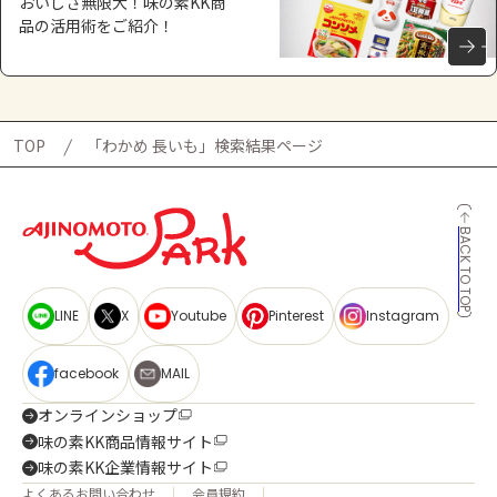
おいしさ無限大！味の素KK商
品の活用術をご紹介！
TOP
「わかめ 長いも」検索結果ページ
BACK TO TOP
LINE
X
Youtube
Pinterest
Instagram
facebook
MAIL
オンラインショップ
味の素KK商品情報サイト
味の素KK企業情報サイト
よくあるお問い合わせ
会員規約