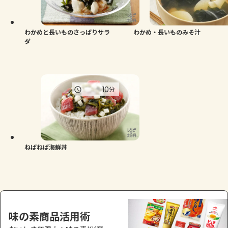
よくあるお問い合わせ
お買い物
わかめと長いものさっぱりサラ
わかめ・長いものみそ汁
ダ
AJINOMOTO PARK とは
10
分
ねばねば海鮮丼
味の素商品活用術