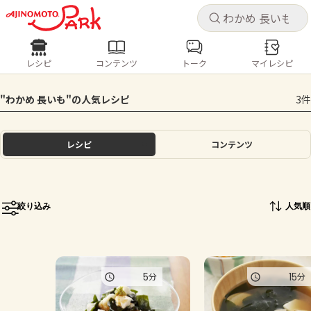
キャ
キャ
レシピ
コンテンツ
トーク
マイレシピ
レシピ
コンテンツ
ログインするとレシピを保存できます
"わかめ 長いも"の人気レシピ
3件
ログイン
新規登録
人気の食材・レシピ
レシピ
コンテンツ
ホーム
きゅうり
なす
トマト
とうもろこし
ピーマン
みょうが
ゴーヤ
コンテンツ
絞り込み
人気順
レシピ
トーク
5
15
分
分