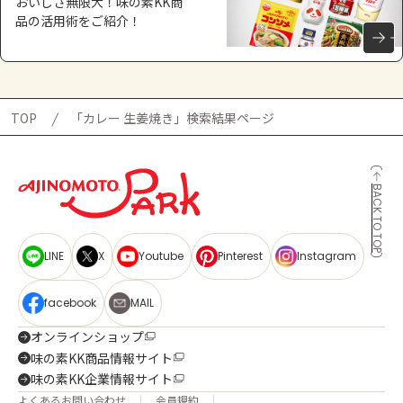
おいしさ無限大！味の素KK商
品の活用術をご紹介！
TOP
「カレー 生姜焼き」検索結果ページ
BACK TO TOP
LINE
X
Youtube
Pinterest
Instagram
facebook
MAIL
オンラインショップ
味の素KK商品情報サイト
味の素KK企業情報サイト
よくあるお問い合わせ
会員規約