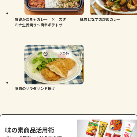
よくあるお問い合わせ
お買い物
麻婆かぼちゃカレー × スタ
豚肉となすの炒めカレー
ミナ生姜焼き～簡単ポテトサラ
ダ添え
AJINOMOTO PARK とは
30
分
豚肉のサラダサンド揚げ
味の素商品活用術