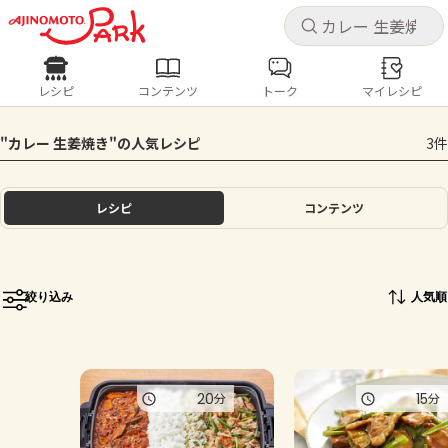
キャ
キャ
レシピ
コンテンツ
トーク
マイレシピ
レシピ
コンテンツ
ログインするとレシピを保存できます
"カレー 生姜焼き"の人気レシピ
3件
ログイン
新規登録
人気の食材・レシピ
レシピ
コンテンツ
ホーム
きゅうり
なす
トマト
とうもろこし
ピーマン
みょうが
ゴーヤ
コンテンツ
絞り込み
人気順
レシピ
トーク
20
15
分
分